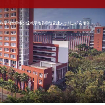
伍
科学研究
学术交流
教学培养
学院党建
人才引进
校友服务
学院党建
人才引进
校友服务
校友会快讯
品牌活动
校友动态
校友组织