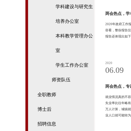
学科建设与研究生
两会热点，学者
培养办公室
2020年政府工
容看，整份报告仅
本科教学管理办公
报告还体现出如下
室
2020
学生工作办公室
06.09
师资队伍
两会热点，专
全职教师
就业情况真的不容乐
失业率比往年略有
博士后
万人计算，城镇就
业人口就可能转为
口。再次，据国家
招聘信息
的农村劳动力未外