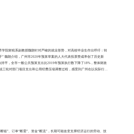
经济学院财税系副教授魏朗针对严峻的就业形势，对高校毕业生作出呼吁：转
子” 魏朗介绍，广州市2020年预算草案的人大代表投票赞成率创了历史新
数持平，全市一般公共预算支出比2019年预算执行数下降了18%，整体财政
续三轮对部门项目支出和公用经费压缩调整过程，感受到广州在以实际行动
出和重点项目。”魏朗说。 2.稳企业保就业是今年财政预算的重中之重 魏
标中的三个“更加关注”的首位。今
“断链”、订单“断需”、资金“断流”，长期可能改变支撑经济运行的劳动、技