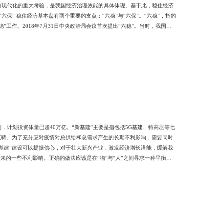
力现代化的重大考验，是我国经济治理效能的具体体现。基于此，稳住经济
保” 稳住经济基本盘有两个重要的支点：“六稳”与“六保”。“六稳”，指的
工作。2018年7月31日中央政治局会议首次提出“六稳”。当时，我国经
势，未雨绸缪，提出把“六稳”作为实现我国经济“稳中求进”的基本要
会运行的微观基础，就业是居民获得收入流的保障；稳金
划，计划投资体量已超40万亿。“新基建”主要是指包括5G基建、特高压等七
范畴。为了充分应对疫情对总供给和总需求产生的长期不利影响，需要同时
基建”建设可以提振信心，对于壮大新兴产业，激发经济增长潜能，缓解我
来的一些不利影响。正确的做法应该是在“物”与“人”之间寻求一种平衡，
刺激计划类似的效果，提振信心，从需求侧稳定经济形势。更进一步，相较
长。根据目前的文献，教育投资的回报率平均在10%左右，这还不包括