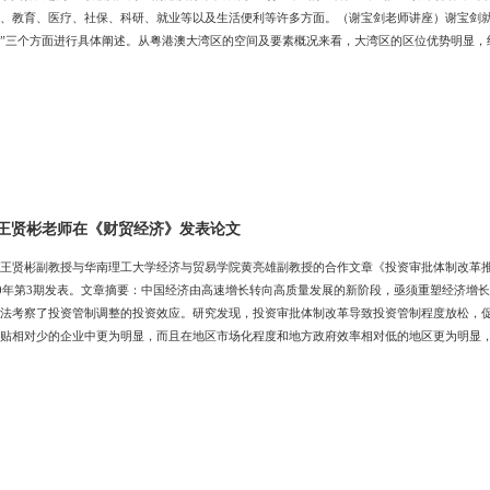
、教育、医疗、社保、科研、就业等以及生活便利等许多方面。（谢宝剑老师讲座）谢宝剑就“
”三个方面进行具体阐述。从粤港澳大湾区的空间及要素概况来看，大湾区的区位优势明显，
区发展的四个阶段，并重点讲述了4.0粤港澳大湾区建设时代，这个阶段的主要目标是融入
“一带一路”建设的重要支撑和内地与港澳深度合作的示范区。谢宝剑还为同学们重点介绍了
王贤彬老师在《财贸经济》发表论文
王贤彬副教授与华南理工大学经济与贸易学院黄亮雄副教授的合作文章《投资审批体制改革推
20年第3期发表。文章摘要：中国经济由高速增长转向高质量发展的新阶段，亟须重塑经济增长
法考察了投资管制调整的投资效应。研究发现，投资审批体制改革导致投资管制程度放松，
贴相对少的企业中更为明显，而且在地区市场化程度和地方政府效率相对低的地区更为明显
审批体制改革具有投资效率提升的效果。本文验证了放松管制所具有的积极的经济效应，为
，现任暨南大学经济学院经济学系副教授、博士生导师。主要研究领域为宏观经济学、政治