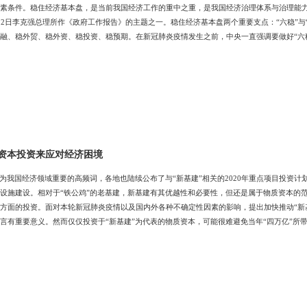
素条件。稳住经济基本盘，是当前我国经济工作的重中之重，是我国经济治理体系与治理能
22日李克强总理所作《政府工作报告》的主题之一。稳住经济基本盘两个重要支点：“六稳”与“六
融、稳外贸、稳外资、稳投资、稳预期。在新冠肺炎疫情发生之前，中央一直强调要做好“六稳”
环境发生了显著变化，中美经贸摩擦加剧，经济运行不确定性因素显现，稳中有变。中央审时度
稳”是我国熨平经济波动和提升经济发展基础要素条件的系统方案：稳就业，是要夯实经济社
资本投资来应对经济困境
成为我国经济领域重要的高频词，各地也陆续公布了与“新基建”相关的2020年重点项目投资计
设施建设。相对于“铁公鸡”的老基建，新基建有其优越性和必要性，但还是属于物质资本的
方面的投资。面对本轮新冠肺炎疫情以及国内外各种不确定性因素的影响，提出加快推动“新
言有重要意义。然而仅仅投资于“新基建”为代表的物质资本，可能很难避免当年“四万亿”所带
资于“人”。大规模人力资本投资正当其时从短期来看，大规模投资人力资本可以达到与其他
人力资本投资从长期来看具有以下几点独特优势。首先，人力资本的投资回报率高，收益时间