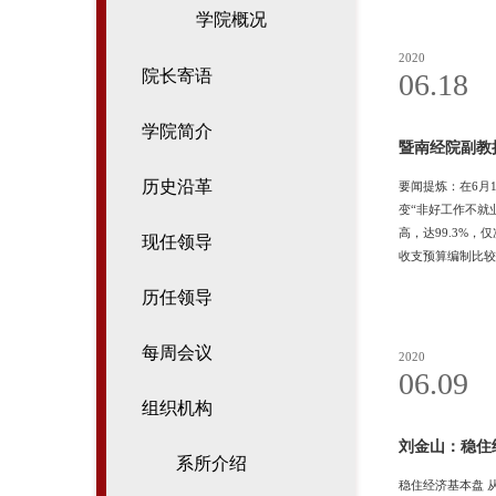
学院概况
2020
院长寄语
06.18
学院简介
暨南经院副教
历史沿革
要闻提炼：在6月
变“非好工作不就
高，达99.3%
现任领导
收支预算编制比较
做到政府过‘紧日
历任领导
朗说，每年两会都
每周会议
2020
06.09
组织机构
刘金山：稳住
系所介绍
稳住经济基本盘 