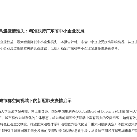
共渡疫情难关：精准扶持广东省中小企业发展
企业权益，最大程度降低中小企业损失，本报告针对广东省中小企业受疫情影响情况，从企
小企业渡过疫情难关的几条建议，以期为稳定广东省中小企业发展提供决策参考。
城市群空间视域下的新冠肺炎疫情启示
博士生导师、国际中国规划协会GlobalBoard of Directors 孙瑞东 暨南大学经济学院博士后研究员 新冠肺炎疫情已被世界卫生组织列为“国际关注的
”。城市群作为城市化的主体形态，成为当前国民经济活动中富有活力的空间组织。如何有效
特色社会主义制度、推进国家治理体系和治理能力现代化若干重大问题的决定》等国家政策的战
用截至2月19日国家卫健委发布的疫情数据和地理信息化手段，从多层空间尺度探究城市群