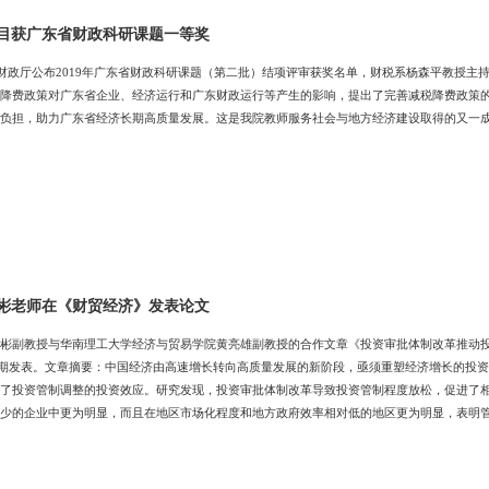
目获广东省财政科研课题一等奖
省财政厅公布2019年广东省财政科研课题（第二批）结项评审获奖名单，财税系杨森平教授主
降费政策对广东省企业、经济运行和广东财政运行等产生的影响，提出了完善减税降费政策
负担，助力广东省经济长期高质量发展。这是我院教师服务社会与地方经济建设取得的又一
彬老师在《财贸经济》发表论文
彬副教授与华南理工大学经济与贸易学院黄亮雄副教授的合作文章《投资审批体制改革推动投
第3期发表。文章摘要：中国经济由高速增长转向高质量发展的新阶段，亟须重塑经济增长的投资
了投资管制调整的投资效应。研究发现，投资审批体制改革导致投资管制程度放松，促进了
少的企业中更为明显，而且在地区市场化程度和地方政府效率相对低的地区更为明显，表明
制改革具有投资效率提升的效果。本文验证了放松管制所具有的积极的经济效应，为进一步
暨南大学经济学院经济学系副教授、博士生导师。主要研究领域为宏观经济学、政治经济学