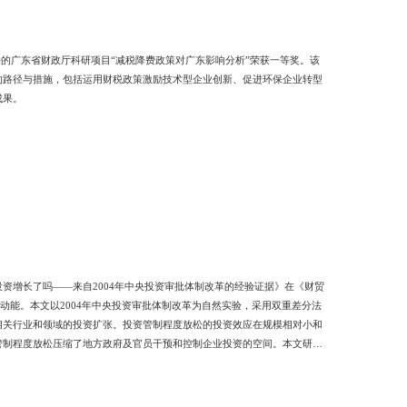
持的广东省财政厅科研项目“减税降费政策对广东影响分析”荣获一等奖。该
的路径与措施，包括运用财税政策激励技术型企业创新、促进环保企业转型
成果。
资增长了吗——来自2004年中央投资审批体制改革的经验证据》在《财贸
动能。本文以2004年中央投资审批体制改革为自然实验，采用双重差分法
相关行业和领域的投资扩张。投资管制程度放松的投资效应在规模相对小和
管制程度放松压缩了地方政府及官员干预和控制企业投资的空间。本文研究
深化经济体制改革提供了政策思路。作者简介：王贤彬，中山大学岭南学院
，文章见于《经济研究》《管理世界》《经济学（季刊）》等刊物。