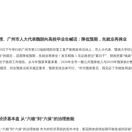
授、广州市人大代表魏朗向高校毕业生喊话：降低预期，先就业再择业
10日下午举行的广州市第123场疫情防控复工复产新闻发布活动上，市人大代表、暨南大学
业”的观念，适度降低预期，先就业再择业！发言精炼 1.见证政府过“紧日子”、财政把紧“钱袋
，仅次于政府工作报告。从今年预算草案来看，2020年全市一般公共预算收入与2019年预算执行
规范，符合预算法有关规定要求，预算安排总体可行。“作为预算委员，我见证了市财政局连
子’，财政把紧‘钱袋子’，将绩效管理理念贯穿预算管理全过程，把有限的财政资金聚焦于重点支
有使命。今年市政府工作报告中11次提到“就业”，将稳就业保民生放在了2020年发展主要目
经济基本盘 从“六稳”到“六保”的治理效能
从“六稳”到“六保”的治理效能 作为对经济系统的意外冲击，新冠肺炎疫情短期可能造成供应链