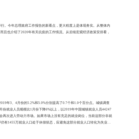
在京举行。今年总理政府工作报告的新看点，更大程度上是体现务实。从整体内
，而且也介绍了2020年有关抗疫的工作情况。从后续宏观经济政策安排看，
年3、4月份的5.2%和5.0%分别提高了0.7个和1.0个百分点。城镇调查
业人员规模比1月份下降6%以上，以2019年中国城镇就业人员44247
后会再次进入劳动力市场。如果市场上没有充足的就业岗位，当前这部分非就
，即仍有1455万就业人口处于休假状态，应避免这部分就业人口转化为失业人
年12月外出务工的农村劳动力数量为17425万人计算，约有1700万返乡
出务工