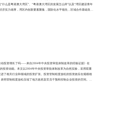
什么是粤港澳大湾区”、“粤港澳大湾区的发展怎么样”以及“湾区建设青年
经济实力雄厚，湾区内创新要素聚集，国际化水平领先，区域合作基础良
国家发展大局，构建充满活力的世界级城市群，建立具有全球影响力的国际科
粤港澳大湾区的战略定位和重要意义。（大湾区的空间及要素概括）（大湾
动投资增长了吗——来自2004年中央投资审批体制改革的经验证据》在
的投资动能。本文以2004年中央投资审批体制改革为自然实验，采用双重
促进了相关行业和领域的投资扩张。投资管制程度放松的投资效应在规模相
，表明管制程度放松压缩了地方政府及官员干预和控制企业投资的空间。本
进一步深化经济体制改革提供了政策思路。作者简介：王贤彬，中山大学岭
经济学，文章见于《经济研究》《管理世界》《经济学（季刊）》等刊物。