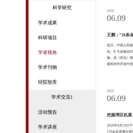
科学研究
2020
06.09
学术成果
王鹏：“26
科研项目
近日，中国人民银
化、扩大金融业对
学者视角
施。该《意见》推
展和对外开放中的
学术刊物
了“一国两制”是
不具备粤港澳大湾
经院智库
它的积极作用
2020
06.09
学术交流1
活动预告
把握湾区机遇
2020年4月2
学术讲座
170余名港澳台