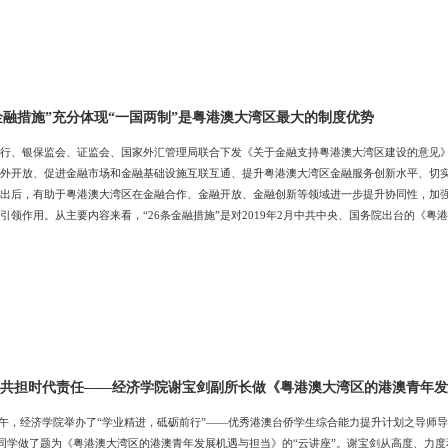
条金融措施”充分体现“一国两制”是粤港澳大湾区最大的制度优势
行、银保监会、证监会、国家外汇管理局联合下发《关于金融支持粤港澳大湾区建设的意见》
外开放、促进金融市场和金融基础设施互联互通、提升粤港澳大湾区金融服务创新水平、切
出后，有助于粤港澳大湾区在金融合作、金融开放、金融创新等领域进一步提升协同性，加
引领作用。从主要内容来看，“26条金融措施”是对2019年2月中共中央、国务院出台的《
粤港澳大湾区最大的制度优势。粤港澳大湾区“一个国家、两种制度、三种货币、三个关税区、
区这种“国内跨境”特点。“一国两制”框架下粤港澳大湾区内存在显著的制度差异，并对区域
 共担时代责任——经济学院谢宝剑副所长做《粤港澳大湾区的港澳青年
3日下午，经济学院举办了“学业精进，砥砺前行”——优秀港澳台侨学生综合能力提升计划之导
侨同学做了题为《粤港澳大湾区的港澳青年发展机遇与担当》的“云讲座”。谢宝剑从高度、力