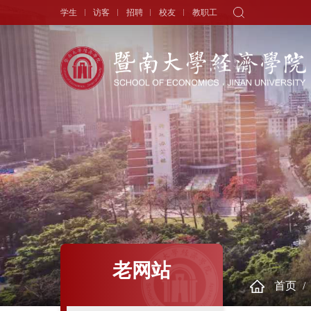
学生
访客
招聘
校友
教职工
学院概况
新闻中心
师资队伍
院长寄语
头条新闻
师资力量
学院简介
学术动态
专职教师
历史沿革
学生天地
讲座教授
现任领导
通知公告
历任领导
学者视角
组织机构
人物专访
老网站
首页