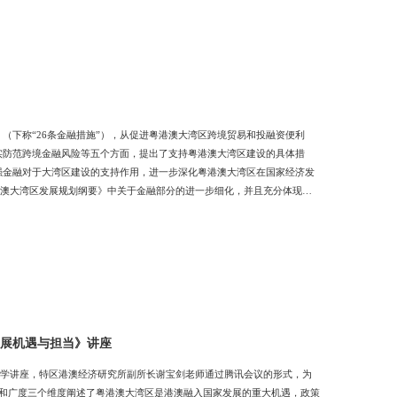
（下称“26条金融措施”），从促进粤港澳大湾区跨境贸易和投融资便利
实防范跨境金融风险等五个方面，提出了支持粤港澳大湾区建设的具体措
强金融对于大湾区建设的支持作用，进一步深化粤港澳大湾区在国家经济发
粤港澳大湾区发展规划纲要》中关于金融部分的进一步细化，并且充分体现
三种管理体制”的制度环境，使它与其他湾区存在明显差异。其他湾区一般
经济和金融协同发展产生影响，但它又是大湾区的一种制度安排，只有发挥
发展机遇与担当》讲座
师导学讲座，特区港澳经济研究所副所长谢宝剑老师通过腾讯会议的形式，为
度和广度三个维度阐述了粤港澳大湾区是港澳融入国家发展的重大机遇，政策