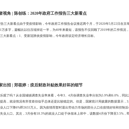
视角 | 陈创练：2020年政府工作报告三大新看点
作报告三大新看点由于受疫情影响，今年政府工作报告会议推迟两个月，于2020年5月22日
1万多字，篇幅比以往压缩掉近一半，为40年来最短，该报告不仅回顾了2019年的工作情况
三大新看点：1、受新冠肺炎疫情影响，今年政府设定经济增长目标。
家出招 | 郑筱婷：疫后财政补贴效果好坏的细节
观了吗？从全国城镇调查失业率来看，今年3、4月份调查失业率分别为5.9%和6.0%，同比2019
提高，就业情况有所变差但似乎总体还是比较稳定的。但是，国家统计局披露的数据显示，3月份就
业人口下降6%即2655万人。因为疫情而暂时退出劳动力市场的部分人口在疫情好转和控制
失业人口。其次，3月份有18.3%的就业人口处于休假未上班中，该数据4月份下降至3.5%
统计局4月末的快速调查显示，4月末外出务工农民工规模已经恢复到往年的九成左右。根据2019
出务工。鉴于2月底仅有12251万人外出务工，因此，3-4月份新增了3000多万农村劳动力外