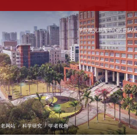
学院概况
新闻中心
师资队
科学研究
学术交流
教学培养
研究成果
学术会议
本科生
课题立项
学术报告
硕士生
成果奖励
最新动态
博士生
博士后流动站
数字经济（非全日制）...
学术刊物
经院智库
老网站
科学研究
学者视角