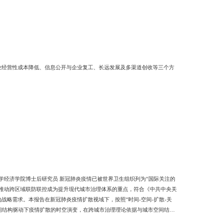
业经营性成本降低、信息公开与企业复工、长远发展及多渠道创收等三个方
推动跨区域联防联控成为提升现代城市治理体系的重点，符合《中共中央关
略需求。本报告在新冠肺炎疫情扩散视域下，按照“时间-空间-扩散-关
空间结构驱动下疫情扩散的时空演变，在跨城市治理理论依据与城市空间结构