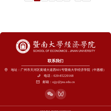
高0.7个百分点。总体上，继续保持了持续稳定增长的良好态势。02
现代产业体系加快形成 2019年，广州市三次产业比重为
1.06:27.32:71.62。其中，现代服务业增加值增长9.3%，占服务业比
重达67.5%，现代服务业已经成为驱动全市经济高质量发展的一个
重要引擎。制造业新旧动能转换速度明显加快，全市规模以上工业
增加值4582.95亿元，同比增长5.1%。其中，先进制造业增加值占规
模以上工业增加值的比重为58.4%，先进制造业成为了全市经济高
质量发展的另一个重要引擎。综合来看，全市现代服务业与先进制
造业“双轮”协调驱动的现代产业体系已
联系我们
地址：广州市天河区黄埔大道西601号暨南大学经济学院（中惠楼）
电话：020-85220168
邮箱：ojjy@jnu.edu.cn