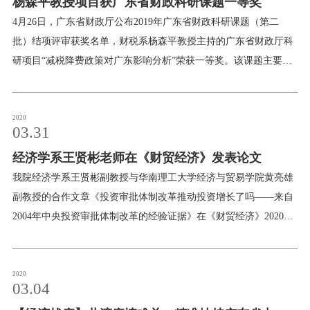
杨森平教授项目获广东省财政科研课题一等奖
管制程度放松，促进了相关行业和领域的投资扩张。投资管制程度
要意义。（大湾区的空间及要素概括）（大湾区
放松的投资效应在规模相对小和获得政府补贴相对少的企业中更为
4月26日，广东省财政厅公布2019年广东省财政科研课题（第二
明显，而且在地区市场化程度和地方政府效率相对低的地区更为明
批）结项评审获奖名单，财税系杨森平教授主持的广东省财政厅科
显，表明管制程度放松压缩了地方政府及官员干预和控制企业投资
研项目“减税降费政策对广东影响分析”荣获一等奖。该课题主要研
的空间。本文研究还发现投资审批体制改革具有投资效率提升的效
究减税降费政策对广东省企业、经济运行和广东财政运行等产生的
果。本文验证了放松管制所具有的积极的经济效应，为进一步深化
影响，提出了完善减税降费政策的路径与措施，包括运用财税政策
经济体制改革提供了政策思路。作者简介：王贤彬，中山大学岭南
激励技术型企业创新、促进环保企业转型等，切实减轻企业负担，
2020
03.31
学院经济学博士，现任暨南大学经济学院经济学系副教授、博士生
助力广东省经济长期高质量发展。这是我院教师服务社会与地方经
导师。主要研究领域为宏观经济学、政治经济学，文章见于《经济
经济学系王贤彬老师在《财贸经济》发表论文
济建设取得的又一成果。
研究》《管理世界》《经济学（季刊）》等刊物。
我院经济学系王贤彬副教授与华南理工大学经济与贸易学院黄亮雄
副教授的合作文章《投资审批体制改革推动投资增长了吗——来自
2004年中央投资审批体制改革的经验证据》在《财贸经济》2020年
第3期发表。文章摘要：中国经济由高速增长转向高质量发展的新
阶段，亟须重塑经济增长的投资动能。本文以2004年中央投资审批
体制改革为自然实验，采用双重差分法和三重差分法考察了投资管
2020
03.04
制调整的投资效应。研究发现，投资审批体制改革导致投资管制程