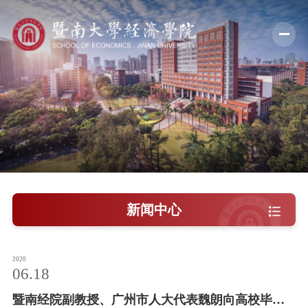
学院概况
新闻中心
师资队伍
科学研究
学术交流
新闻中心
教学培养
学院党建
2020
06.18
人才引进
暨南经院副教授、广州市人大代表魏朗向高校毕业