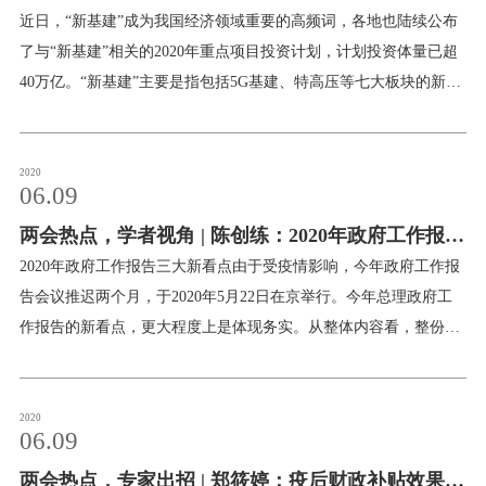
首位。今
稳”与“六保”。“六稳”，指的是：稳就业、稳金融、稳外贸、稳外
近日，“新基建”成为我国经济领域重要的高频词，各地也陆续公布
资、稳投资、稳预期。在新冠肺炎疫情发生之前，中央一直强调要
了与“新基建”相关的2020年重点项目投资计划，计划投资体量已超
做好“六稳”工作。2018年7月31日中央政治局会议首次提出“六稳”。
40万亿。“新基建”主要是指包括5G基建、特高压等七大板块的新型
当时，我国经济社会发展的外部环境发生了显著变化，中美经贸摩
基础设施建设。相对于“铁公鸡”的老基建，新基建有其优越性和必
擦加剧，经济运行不确定性因素显现，稳中有变。中央审时度势，
要性，但还是属于物质资本的范畴。为了充分应对疫情对总供给和
未雨绸缪，提出把“六稳”作为实现我国经济“稳中求进”的基本要
总需求产生的长期不利影响，需要同时重点进行人力资本方面的投
2020
06.09
求。可以说，“六稳”是我国熨平经济波动和提升经济发展基础要素
资。面对本轮新冠肺炎疫情以及国内外各种不确定性因素的影响，
条件的系统方案：稳就业，是要夯实经济社会运行的微观基础，就
两会热点，学者视角 | 陈创练：2020年政府工作报告
提出加快推动“新基建”建设可以提振信心，对于壮大新兴产业，激
业是居民获得收入流的保障；稳金
发经济增长潜能，缓解我国经济下行压力而言有重要意义。然而仅
三大新看点
2020年政府工作报告三大新看点由于受疫情影响，今年政府工作报
仅投资于“新基建”为代表的物质资本，可能很难避免当年“四万
告会议推迟两个月，于2020年5月22日在京举行。今年总理政府工
亿”所带来的一些不利影响。正确的做法应该是在“物”与“人”之间寻
作报告的新看点，更大程度上是体现务实。从整体内容看，整份报
求一种平衡，既投资于物，也投资于“人”。大规模人力资本投资正
告仅1万多字，篇幅比以往压缩掉近一半，为40年来最短，该报告
当其时从短期来看，大规模投资人力资本可以达到与其他刺激计划
不仅回顾了2019年的工作情况，而且也介绍了2020年有关抗疫的工
类似的效果，提振信心，从需求侧稳定经济形势。更进一步，相较
作情况。从后续宏观经济政策安排看，报告还体现出如下三大新看
2020
06.09
于其他刺激计划，人力资本投资从长期来看具有以下几点独特优
点：1、受新冠肺炎疫情影响，今年政府设定经济增长目标。
势。首先，人力资本的投资回报率高，收益时间长。根据目前的文
两会热点，专家出招 | 郑筱婷：疫后财政补贴效果好