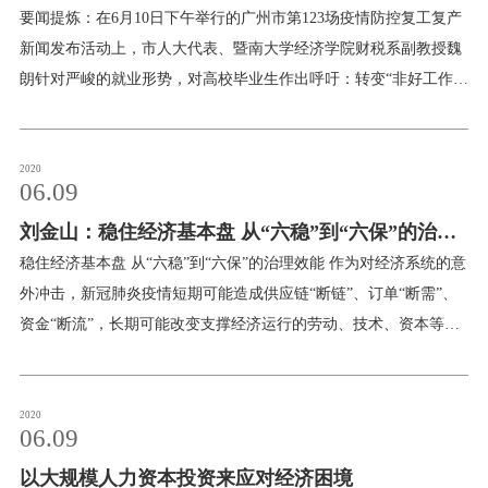
校友服务
生喊话：降低预期，先就业再择业
要闻提炼：在6月10日下午举行的广州市第123场疫情防控复工复产
新闻发布活动上，市人大代表、暨南大学经济学院财税系副教授魏
学生
访客
招聘
校友
教职工
朗针对严峻的就业形势，对高校毕业生作出呼吁：转变“非好工作不
就业”的观念，适度降低预期，先就业再择业！发言精炼 1.见证政
府过“紧日子”、财政把紧“钱袋子” 魏朗介绍，广州市2020年预算草
案的人大代表投票赞成率创了历史新高，达99.3%，仅次于政府工
2020
06.09
作报告。从今年预算草案来看，2020年全市一般公共预算收入与
刘金山：稳住经济基本盘 从“六稳”到“六保”的治理
2019年预算执行数持平，全市一般公共预算支出比2019年预算执行
数下降了18%，整体财政收支预算编制比较规范，符合预算法有关
效能
稳住经济基本盘 从“六稳”到“六保”的治理效能 作为对经济系统的意
规定要求，预算安排总体可行。“作为预算委员，我见证了市财政局
外冲击，新冠肺炎疫情短期可能造成供应链“断链”、订单“断需”、
连续三轮对部门项目支出和公用经费压缩调整过程，感受到广州在
资金“断流”，长期可能改变支撑经济运行的劳动、技术、资本等生
以实际行动做到政府过‘紧日子’，财政把紧‘钱袋子’，将绩效管理理
产要素条件。稳住经济基本盘，是当前我国经济工作的重中之重，
念贯穿预算管理全过程，把有限的财政资金聚焦于重点支出和重点
是我国经济治理体系与治理能力现代化的重大考验，是我国经济治
项目。”魏朗说。 2.稳企业保就业是今年财政预算的重中之重 魏朗
理效能的具体体现。基于此，稳住经济基本盘就成了5月22日李克
2020
06.09
说，每年两会都有使命。今年市政府工作报告中11次提到“就业”，
强总理所作《政府工作报告》的主题之一。稳住经济基本盘两个重
将稳就业保民生放在了2020年发展主要目标中的三个“更加关注”的
以大规模人力资本投资来应对经济困境
要支点：“六稳”与“六保” 稳住经济基本盘有两个重要的支点：“六