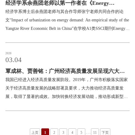
经济学系余燕团老师以第一作者在《Energy
定》等国家政策的战略需求。本报告在新冠肺炎疫情扩散视域下，
按照“时间-空间-扩散-关联”这一主线，运用截至2月19日国家卫健委
Policy》上发表论文
经济学系博士后余燕团老师与其合作导师张宁老师共同合作的论
发布的疫情数据和地理信息化手段，从多层空间尺度探究城市群空
文“Impact of urbanization on energy demand: An empirical study of the
间结构驱动下疫情扩散的时空演变，在跨城市治理理论依据与城市
Yangtze River Economic Belt in China”在学校A1类SSCI期刊Energy
空间结构经验证据方面进行探讨，揭示疫情扩散对城市群联防联控
Policy上在线发表。论文摘要： This paper provides an empirical
治理机制的重构启示。疫情扩散演变呈非线性增长态势，具有空间
assessment of the effects of China’s urbanization on its energy demand
集聚特征从疫情确诊病例数量来分析，在1月23日至2月19日时间段
for 2003–2014 using a dataset of 108 cities located in the Yangtze River
2020
03.04
内，呈非线性递增趋势。观察疫源地武汉、其所处的长江中游城市
Economic Belt. Both demographic urbanization (DU) and land
群以及六大城市群确诊病例占全国总确诊病例的比重（图1-2），可
覃成林、贾善铭：广州经济高质量发展呈现六大特
urbanization (LU) are considered in the empirical analysis. The results
show that urbaniza
征
我国已经进入经济高质量发展阶段。2019年，广州市积极落实国家
关于经济高质量发展的战略部署及要求，大力推动经济高质量发
展，取得了显著的成效。加快转换经济发展动能，推动形成新型产
业结构，稳步推进经济高质量发展。广州经济高质量发展呈现六大
特征：01经济持续稳定增长 根据初步核算，2019年全市地区生产总
值达23628.60亿元，增速为6.8%，比2018年提升0.6个百分点，比广
东全省地区生产总值增速高0.6个百分点，比全国国内生产总值增速
. . .
上页
1
2
3
4
5
11
下页