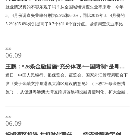
献，教育投资的回报率平均在10%左右，这还不包括
坏的细节
就业情况真的不容乐观了吗？从全国城镇调查失业率来看，今年
3、4月份调查失业率分别为5.9%和6.0%，同比2019年3、4月份的
5.2%和5.0%分别提高了0.7个和1.0个百分点。城镇调查失业率比往
年略有提高，就业情况有所变差但似乎总体还是比较稳定的。但
是，国家统计局披露的数据显示，3月份就业人员规模比1月份下降
6%以上，以2019年中国城镇就业人员44247万人计算，城镇就业人
2020
06.09
口下降6%即2655万人。因为疫情而暂时退出劳动力市场的部分人口
王鹏：“26条金融措施”充分体现“一国两制”是粤港
在疫情好转和控制后会再次进入劳动力市场。如果市场上没有充足
的就业岗位，当前这部分非就业人口就可能转为失业人口。其次，
澳大湾区最大的制度优势
近日，中国人民银行、银保监会、证监会、国家外汇管理局联合下
3月份有18.3%的就业人口处于休假未上班中，该数据4月份下降至
发《关于金融支持粤港澳大湾区建设的意见》（下称“26条金融措
3.5%，即仍有1455万就业人口处于休假状态，应避免这部分就业人
施”），从促进粤港澳大湾区跨境贸易和投融资便利化、扩大金融业
口转化为失业人口。再次，据国家统计局4月末的快速调查显示，4
对外开放、促进金融市场和金融基础设施互联互通、提升粤港澳大
月末外出务工农民工规模已经恢复到往年的九成左右。根据2019年
湾区金融服务创新水平、切实防范跨境金融风险等五个方面，提出
12月外出务工的农村劳动力数量为17425万人计算，约有1700万返
了支持粤港澳大湾区建设的具体措施。该《意见》推出后，有助于
2020
06.09
乡的农村劳动力未外出务工。鉴于2月底仅有12251万人外出务工，
粤港澳大湾区在金融合作、金融开放、金融创新等领域进一步提升
因此，3-4月份新增了3000多万农村劳动力外出务工
把握湾区机遇 共担时代责任——经济学院谢宝剑副
协同性，加强金融对于大湾区建设的支持作用，进一步深化粤港澳