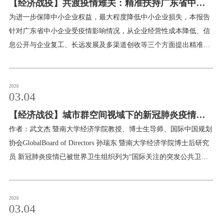
【经济战疫】共渡疫情难关：精准扶持广东省中小
度放松，促进了相关行业和领域的投资扩张。投资管制程度放松的
投资效应在规模相对小和获得政府补贴相对少的企业中更为明显，
企业发展
为进一步保障中小企业权益，最大程度降低中小企业损失，本报告
而且在地区市场化程度和地方政府效率相对低的地区更为明显，表
针对广东省中小企业受疫情影响情况，从企业经营性成本降低、信
明管制程度放松压缩了地方政府及官员干预和控制企业投资的空
息公开与企业复工、长远发展及多渠道创收等三个方面提出精准扶
间。本文研究还发现投资审批体制改革具有投资效率提升的效果。
持中小企业渡过疫情难关的几条建议，以期为稳定广东省中小企业
本文验证了放松管制所具有的积极的经济效应，为进一步深化经济
发展提供决策参考。
体制改革提供了政策思路。作者简介：王贤彬，中山大学岭南学院
2020
03.04
经济学博士，现任暨南大学经济学院经济学系副教授、博士生导
师。主要研究领域为宏观经济学、政治经济学，文章见于《经济研
【经济战役】城市群空间视域下的新冠肺炎疫情启
究》《管理世界》《经济学（季刊）》等刊物。
示
作者：武文杰 暨南大学经济学院教授、博士生导师、国际中国规划
协会GlobalBoard of Directors 孙瑞东 暨南大学经济学院博士后研究
员 新冠肺炎疫情已被世界卫生组织列为“国际关注的突发公共卫生
事件”。城市群作为城市化的主体形态，成为当前国民经济活动中富
有活力的空间组织。如何有效推动跨区域联防联控成为提升现代城
市治理体系的重点，符合《中共中央关于坚持和完善中国特色社会
2020
03.04
主义制度、推进国家治理体系和治理能力现代化若干重大问题的决