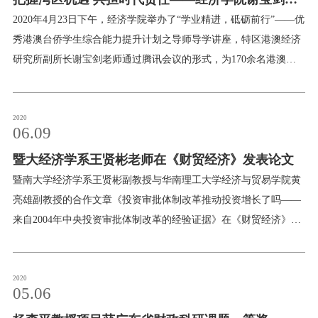
大湾区在国家经济发展和对外开放中的引领作用。从主要内容来
所长做《粤港澳大湾区的港澳青年发展机遇与担
2020年4月23日下午，经济学院举办了“学业精进，砥砺前行”——优
看，“26条金融措施”是对2019年2月中共中央、国务院出台的《粤港
秀港澳台侨学生综合能力提升计划之导师导学讲座，特区港澳经济
当》讲座
澳大湾区发展规划纲要》中关于金融部分的进一步细化，并且充分
研究所副所长谢宝剑老师通过腾讯会议的形式，为170余名港澳台
体现了“一国两制”是粤港澳大湾区最大的制度优势。粤港澳大湾
侨同学做了题为《粤港澳大湾区的港澳青年发展机遇与担当》的“云
区“一个国家、两种制度、三种货币、三个关税区、三种管理体
讲座”。谢宝剑从高度、力度和广度三个维度阐述了粤港澳大湾区是
制”的制度环境，使它与其他湾区存在明显差异。其他湾区一般不具
港澳融入国家发展的重大机遇，政策覆盖港澳居民身份、教育、医
2020
06.09
备粤港澳大湾区这种“国内跨境”特点。“一国两制”框架下粤港澳大
疗、社保、科研、就业等以及生活便利等许多方面。（谢宝剑老师
湾区内存在显著的制度差异，并对区域经济和金融协同发展产生影
暨大经济学系王贤彬老师在《财贸经济》发表论文
讲座）谢宝剑就“什么是粤港澳大湾区”、“粤港澳大湾区的发展怎么
响，但它又是大湾区的一种制度安排，只有发挥它的积极作用
样”以及“湾区建设青年发展的机遇在哪里”三个方面进行具体阐述。
暨南大学经济学系王贤彬副教授与华南理工大学经济与贸易学院黄
从粤港澳大湾区的空间及要素概况来看，大湾区的区位优势明显，
亮雄副教授的合作文章《投资审批体制改革推动投资增长了吗——
经济实力雄厚，湾区内创新要素聚集，国际化水平领先，区域合作
来自2004年中央投资审批体制改革的经验证据》在《财贸经济》
基础良好。他讲解了大湾区发展的四个阶段，并重点讲述了4.0粤港
2020年第3期发表。文章摘要：中国经济由高速增长转向高质量发
澳大湾区建设时代，这个阶段的主要目标是融入国家发展大局，构
展的新阶段，亟须重塑经济增长的投资动能。本文以2004年中央投
建充满活力的世界级城市群，建立具有全球影响力的国际科技创新
资审批体制改革为自然实验，采用双重差分法和三重差分法考察了
2020
05.06
中心，成为“一带一路”建设的重要支撑和内地与港澳深度合作的示
投资管制调整的投资效应。研究发现，投资审批体制改革导致投资
范区。谢宝剑还为同学们重点介绍了粤港澳大湾区的战略定位和重