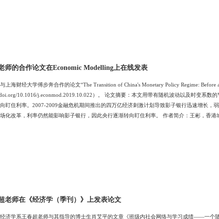
ernetExplorer402DocumentNotSpecified7.8 磅Normal0
的合作论文在Economic Modelling上在线发表
学傅步奔合作的论文“The Transition of China's Monetary Policy Regime: Before and Aft
://doi.org/10.1016/j.econmod.2019.10.022）。 论文摘要：本文用带有随机
向盯住利率。2007-2009金融危机期间推出的四万亿经济刺激计划导致影子银行迅速增长
场化改革，利率仍然能影响影子银行，因此央行逐渐转向盯住利率。 作者简介：王彬，香港城市大
nomics，Economics Letters, Economic Modelling，个人主页：https:/
超老师在《经济学（季刊）》上发表论文
经济学系王春超老师与其指导的博士生肖艾平的文章《班级内社会网络与学习成绩——一个随机