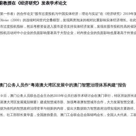
蔚教授在《经济研究》发表学术论文
第一作者）的合作论文“股市过度投机与中国实体经济：理论与实证”在《经济研究》2019年
85）和Olivier（2000）的连续时间世代交叠模型，发现两类泡沫的相对比重影响实体经济增
市过度投机指标，然后考察资金进入股市是否支持实体经济发展，发现在股市投机性高的省
投机活动对中小企业的负面影响显著高于大型企业，对内资企业的负面影响也显著高于外资
，进而威胁实体经济的健康发展。本文据此提出了相应的政策建议。 （学科建设与研究生培
聘教授，入选人社部“新世纪百千万人才工程”项目。主要研究方向为微观金融理论与实证（含
澳门公务人员作“粤港澳大湾区发展中的澳门智慧治理体系构建”报告
９日，澳门公务人员联合总会主办的2019年公共行政学术研讨会在澳门举行，特区所副所长
港澳大湾区发展规划纲要》建成智慧城市群、加强粤港澳智慧城市合作，大力发展智慧交通、
据为依托的智慧政府治理变革与创新的内容，提出大数据助力智慧政府治理实现的主要路径
长、社工部部长黄华盖，全国政协委员、澳门工会联会总会陈锦鸣会长，全国人大代表、工
行政管理委员沙莲达主席等。