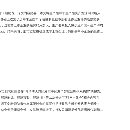
第10期发表。论文内容提要：本文将生产性和非生产性资产泡沫同时纳入
长。在此基础上收集了历年来全国31个省区和直辖市所有证券营业部的股票交易
区，当地非上市企业的融资约束加大、生产要素投入减少且产出和生产率均
企业。结果表明，股市过度投机造成非上市企业，特别是中小企业的融资机
养办公室）附：作者简介 苏冬蔚老师现任暨南大学金融学系教授、博导，
投资学、公司金融、市场微观结构和金融计量学），产生了一系列高
谢宝剑老师应邀作“粤港澳大湾区发展中的澳门智慧治理体系构建”的报告。
智慧能源、智慧市政、智慧社区等以及推进“互联网＋政务”相关内容引
。谢宝剑老师做报告出席研讨会的嘉宾包括行政法务司司长代表丘曼玲主
联总会何雪卿副会长，立法议员李振宇，行政公职局局长代表冯若仪副局