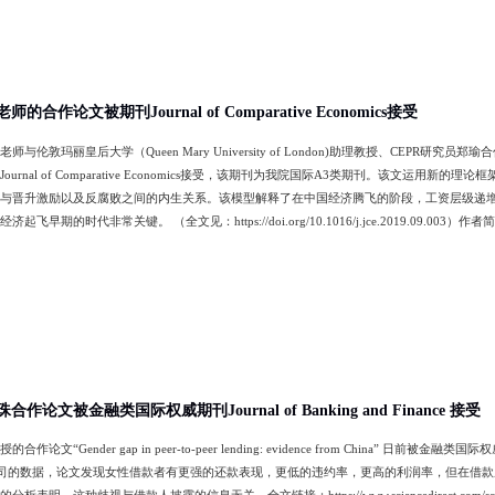
合作论文被期刊Journal of Comparative Economics接受
敦玛丽皇后大学（Queen Mary University of London)助理教授、CEPR研究员郑瑜合作的论文“A M
ournal of Comparative Economics接受，该期刊为我院国际A3类期刊。该文
与晋升激励以及反腐败之间的内生关系。该模型解释了在中国经济腾飞的阶段，工资层级递
起飞早期的时代非常关键。 （全文见：https://doi.org/10.1016/j.jce.2019.
宏观经济学、政治经济学。
论文被金融类国际权威期刊Journal of Banking and Finance 接受
论文“Gender gap in peer-to-peer lending: evidence from China” 日前被金融类国
公司的数据，论文发现女性借款者有更强的还款表现，更低的违约率，更高的利润率，但在借