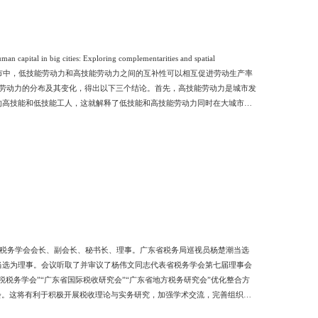
ties: Exploring complementarities and spatial
7(2019)发表。 论文摘要： 在城市中，低技能劳动力和高技能劳动力之间的互补性可以相互促进劳动生产率
型劳动力的分布及其变化，得出以下三个结论。首先，高技能劳动力是城市发
的高技能和低技能工人，这就解释了低技能和高技能劳动力同时在大城市集
高技能劳动力的互补性受到抑制。这一政策不利于大城市劳动生产率的提高
省税务学会会长、副会长、秘书长、理事。广东省税务局巡视员杨楚潮当选
当选为理事。会议听取了并审议了杨伟文同志代表省税务学会第七届理事会
税务学会”“广东省国际税收研究会”“广东省地方税务研究会”优化整合方
会。这将有利于积极开展税收理论与实务研究，加强学术交流，完善组织建
章教授、廖家勤教授、余英副教授、魏朗副教授和程丹副教授当选为理事。