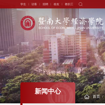
学生
访客
招聘
校友
教职工
学院概况
新闻中心
师资队伍
院长寄语
头条新闻
师资力量
学院简介
学术动态
专职教师
历史沿革
学生天地
讲座教授
现任领导
通知公告
历任领导
学者视角
组织机构
人物专访
新闻中心
首页