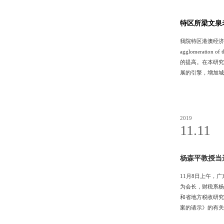
特区所梁文泉老师
我院特区港澳经济研究所梁文
agglomeratio
的提高。在本研究
展的引擎，增加城
聚的原因。最后，
2019
11.11
杨森平教授当
11月8日上午，
为会长，财税系杨
和省地方税收研究
案的请示》的有关
设，为促进税收事