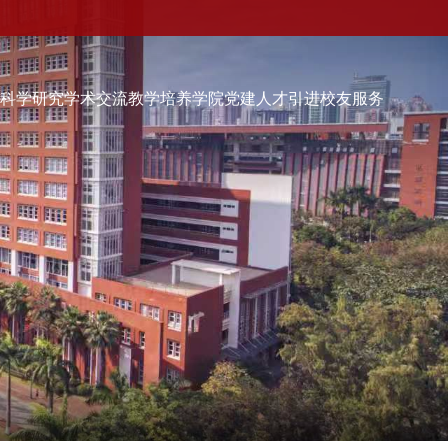
伍
科学研究
学术交流
教学培养
学院党建
人才引进
校友服务
学院党建
人才引进
校友服务
校友会快讯
品牌活动
校友动态
校友组织