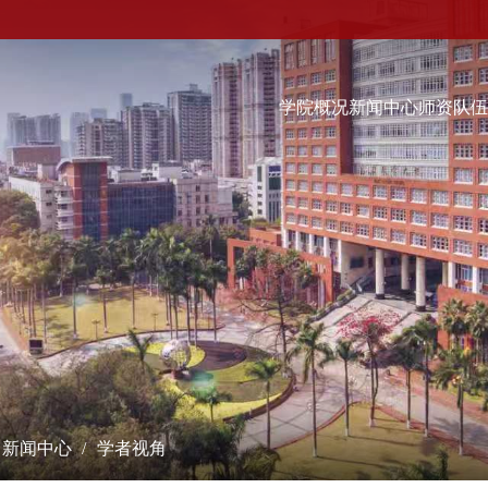
学院概况
新闻中心
师资队
科学研究
学术交流
教学培养
研究成果
学术会议
本科生
课题立项
学术报告
硕士生
成果奖励
最新动态
博士生
博士后流动站
数字经济（非全日制）...
学术刊物
经院智库
新闻中心
学者视角