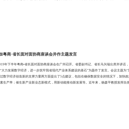
加粤商·省长面对面协商座谈会并作主题发言
，2019年下半年粤商•省长面对面协商座谈会在广州召开。省委副书记、省长马兴瑞出席并讲
“大力发展数字经济，进一步筑牢我省现代产业体系建设的基石”为题作了发言。会议主题为“
过数字经济创造新的支撑力量两方面提出了5点建议，包括在确保数据安全的情况下，加快
素生产率；催生新产业新业态新模式，用新动能推动新发展等。近年来，杨森平教授发挥自
案，获得省委、省政府主要领导的高度重视和督办，在参政议政、服务社会方面取得了新的成
ernetExplorer402DocumentNotSpecified7.8 磅Normal0