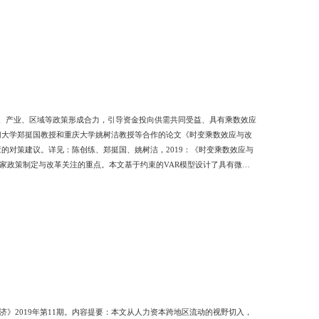
就业、产业、区域等政策形成合力，引导资金投向供需共同受益、具有乘数效应
门大学郑挺国教授和重庆大学姚树洁教授等合作的论文《时变乘数效应与改
的对策建议。详见：陈创练、郑挺国、姚树洁，2019：《时变乘数效应与
国家政策制定与改革关注的重点。本文基于约束的VAR模型设计了具有微观
积乘数以及时变现值乘数。同时，结合中国实际，通过一个理论模型分析了
势。政府税收乘数显著为负且相对较为稳定，但债务发行乘数呈明显下降趋
济》2019年第11期。内容提要：本文从人力资本跨地区流动的视野切入，