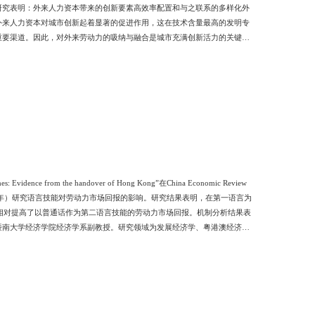
研究表明：外来人力资本带来的创新要素高效率配置和与之联系的多样化外
外来人力资本对城市创新起着显著的促进作用，这在技术含量最高的发明专
重要渠道。因此，对外来劳动力的吸纳与融合是城市充满创新活力的关键。
究领域为城市经济学和国际贸易学。主持了国家自然科学基金、广东省自然
omics、Papers i
ce from the handover of Hong Kong”在China Economic Review
数据（1991-2011年）研究语言技能对劳动力市场回报的影响。研究结果表明，在第一语言为
归相对提高了以普通话作为第二语言技能的劳动力市场回报。机制分析结果表
暨南大学经济学院经济学系副教授。研究领域为发展经济学、粤港澳经济