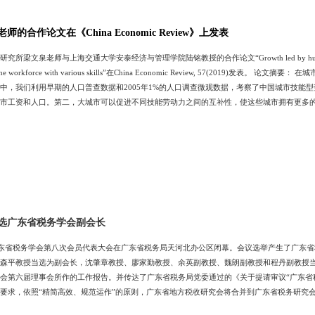
的合作论文在《China Economic Review》上发表
泉老师与上海交通大学安泰经济与管理学院陆铭教授的合作论文“Growth led by human capital in big ci
n of the workforce with various skills”在China Economic Review, 5
中，我们利用早期的人口普查数据和2005年1%的人口调查微观数据，考察了中国城市技能
市工资和人口。第二，大城市可以促进不同技能劳动力之间的互补性，使这些城市拥有更多
由于户籍制度偏向于高技能劳动力，导致低技能劳动力供给有限，中国城市低技能劳动力与
选广东省税务学会副会长
广东省税务学会第八次会员代表大会在广东省税务局天河北办公区闭幕。会议选举产生了广东
森平教授当选为副会长，沈肇章教授、廖家勤教授、余英副教授、魏朗副教授和程丹副教授
会第六届理事会所作的工作报告。并传达了广东省税务局党委通过的《关于提请审议“广东省税
要求，依照“精简高效、规范运作”的原则，广东省地方税收研究会将合并到广东省税务研究
业发挥积极作用。在随后召开的广东省国际税收研究会第六次会员代表大会上，财税系沈肇