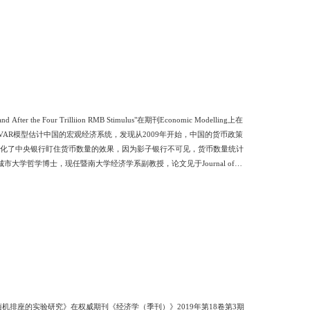
er the Four Trilliion RMB Stimulus"在期刊Economic Modelling上在
波动以及时变系数的VAR模型估计中国的宏观经济系统，发现从2009年开始，中国的货币政策
，弱化了中央银行盯住货币数量的效果，因为影子银行不可见，货币数量统计
学哲学博士，现任暨南大学经济学系副教授，论文见于Journal of
排座的实验研究》在权威期刊《经济学（季刊）》2019年第18卷第3期