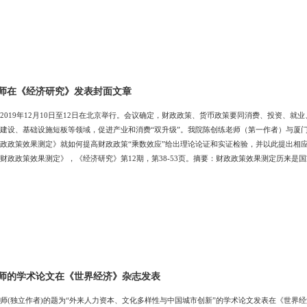
师在《经济研究》发表封面文章
2019年12月10日至12日在北京举行。会议确定，财政政策、货币政策要同消费、投资、
建设、基础设施短板等领域，促进产业和消费“双升级”。我院陈创练老师（第一作者）与厦
政政策效果测定》就如何提高财政政策“乘数效应”给出理论论证和实证检验，并以此提出相应
财政政策效果测定》，《经济研究》第12期，第38-53页。摘要：财政政策效果测定历来是
变乘数指标，并分解测算了改革开放以来中国财政支出和政府融资的时变冲击乘数、时变累
应及其影响因素。研究结果表明，政府投资乘数呈减弱趋势，政府消费乘数亦呈小幅下降态
师的学术论文在《世界经济》杂志发表
师(独立作者)的题为“外来人力资本、文化多样性与中国城市创新”的学术论文发表在《世界经