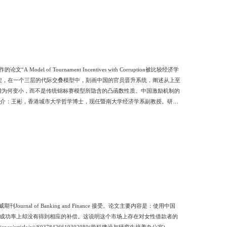
odel of Tournament Incentives with Corruption被比较经济学
运用新的理论框架，在一个三层的代际交叠模型中，刻画中国的官员晋升系统，阐述从上至
增为何变小，而不是传统锦标赛模型所隐含的凸函数性质。中国激励机制的
09.003）作者简介：王彬，香港城市大学哲学博士，现任暨南大学经济学系副教授。研究
际权威期刊Journal of Banking and Finance 接受。论文主要内容是：使用中国
款成功率上却没有得到相应的补偿。这说明这个市场上存在对女性借款者的