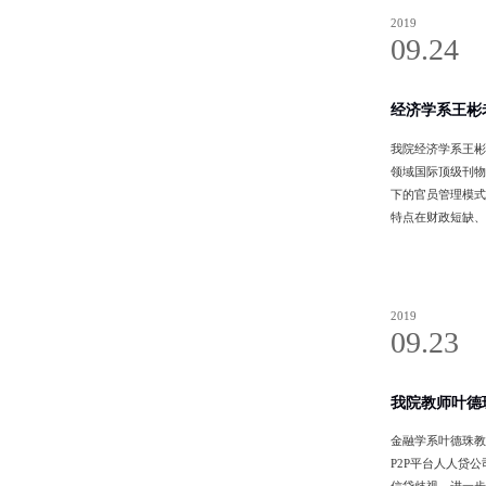
2019
09.24
经济学系王彬老师的
我院经济学系王彬老师与伦
领域国际顶级刊物J
下的官员管理模式
特点在财政短缺、经济
方向为理论及应用
2019
09.23
我院教师叶德珠合作
金融学系叶德珠教授的合作
P2P平台人人贷