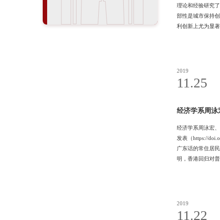
理论和经验研究了
部性是城市保持创
利创新上尤为显著
作者简介：张萃，
科学基金、教育部人文社会
2019
11.25
经济学系周泳宏、
经济学系周泳宏、郑贤老师和
发表（https:/
广东话的常住居民
明，香港回归对普
等。目前已在Empirica
2019
11.22