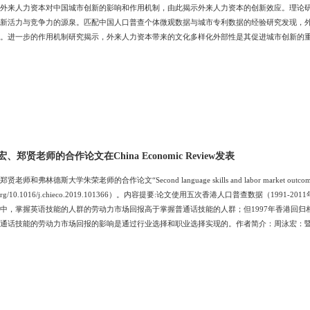
外来人力资本对中国城市创新的影响和作用机制，由此揭示外来人力资本的创新效应。理论
新活力与竞争力的源泉。匹配中国人口普查个体微观数据与城市专利数据的经验研究发现，
。进一步的作用机制研究揭示，外来人力资本带来的文化多样化外部性是其促进城市创新的
浙江大学国际贸易学博士，美国哈佛大学访问学者，现任暨南大学经济学院副教授。主要研
科学等项目。近三年以独立作者身份在Journal of Regional Science、Small Business Econ
郑贤老师的合作论文在China Economic Review发表
弗林德斯大学朱荣老师的合作论文“Second language skills and labor market outcomes: Eviden
/doi.org/10.1016/j.chieco.2019.101366）。内容提要:论文使用五次香港人口普查
中，掌握英语技能的人群的劳动力市场回报高于掌握普通话技能的人群；但1997年香港回
通话技能的劳动力市场回报的影响是通过行业选择和职业选择实现的。作者简介：周泳宏：
l Economics、Defence and Peace Economics、Pacific Economic Review、经济学（季刊）