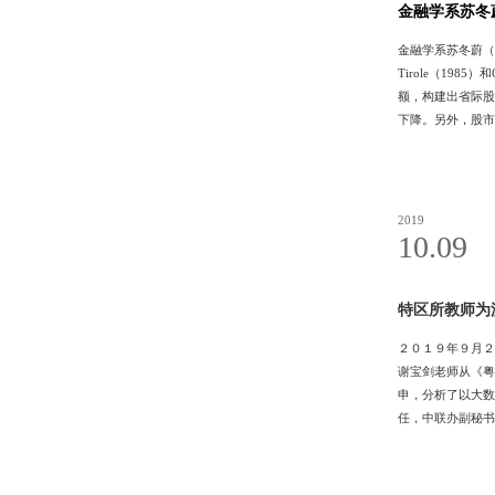
金融学系苏冬
金融学系苏冬蔚（
Tirole（19
额，构建出省际股
下降。另外，股市
会和生产能力下降
是“珠江学者”特
2019
10.09
特区所教师为
２０１９年９月２
谢宝剑老师从《粤
申，分析了以大数
任，中联办副秘书
长，澳门退休基金