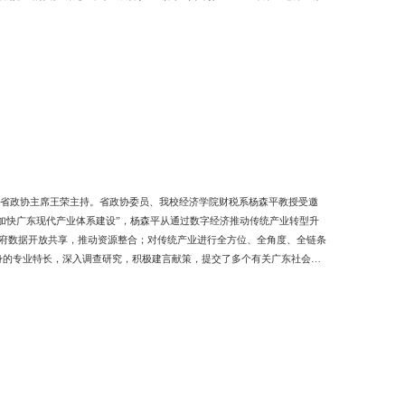
话，省政协主席王荣主持。省政协委员、我校经济学院财税系杨森平教授受邀
加快广东现代产业体系建设”，杨森平从通过数字经济推动传统产业转型升
政府数据开放共享，推动资源整合；对传统产业进行全方位、全角度、全链条
身的专业特长，深入调查研究，积极建言献策，提交了多个有关广东社会建
绩。 （财税系：林伟雄）