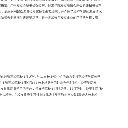
彭梅蕾、广州校友会秘书长张技辉、经济学院校友联谊会副会长兼秘书长李
始，成品兴书记欢迎各位专家校友做客经院，并介绍了经济学院的发展情况
业做相关专题辅导讲座等活动，进一步加强与校友企业的产学研对接，链接
济学院校友企业辐射对接更多行业，打通校友行业信息沟通壁垒，提升校友
精特新企业培育与政府扶持红利解读》主题分享。他介绍了专精特新企业的
暨南经院校友学术论坛......在校友师生们的鼎力支持下经济学院被评
件！暨南经院校友事件Top1 校友终身学习计划今年5月起，经济学院推
友提供终身学习的平台，拓展学院校友品牌活动。11月下旬，经济学院“校
精神。# 校友终身学习计划 #每场讲座平均参与人数250余人校友纷纷
暨南经院校友事件Top2 暨南经院校友师生“云音乐会”9月4日，经济学院
节目排演，上演了一场温情的音乐盛宴。活动还邀