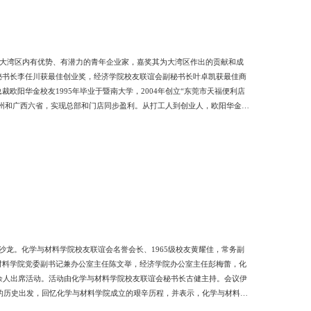
掘大湾区内有优势、有潜力的青年企业家，嘉奖其为大湾区作出的贡献和成
秘书长李任川获最佳创业奖，经济学院校友联谊会副秘书长叶卓凯获最佳商
阳华金校友1995年毕业于暨南大学，2004年创立“东莞市天福便利店
贵州和广西六省，实现总部和门店同步盈利。从打工人到创业人，欧阳华金希
奖暨南大学经济学院校友联谊会副会长兼秘书长广东中科索顿信息科技有限公
长兼秘书长、暨南大学广州校友会副理事长、创业学院校友会副会长、广州市
沙龙。化学与材料学院校友联谊会名誉会长、1965级校友黄耀佳，常务副
材料学院党委副书记兼办公室主任陈文举，经济学院办公室主任彭梅蕾，化
余人出席活动。活动由化学与材料学院校友联谊会秘书长古健主持。会议伊
系的历史出发，回忆化学与材料学院成立的艰辛历程，并表示，化学与材料学
谊会成立3年间，通过举办专业论坛、走访校友企业等活动，在学校和校友之