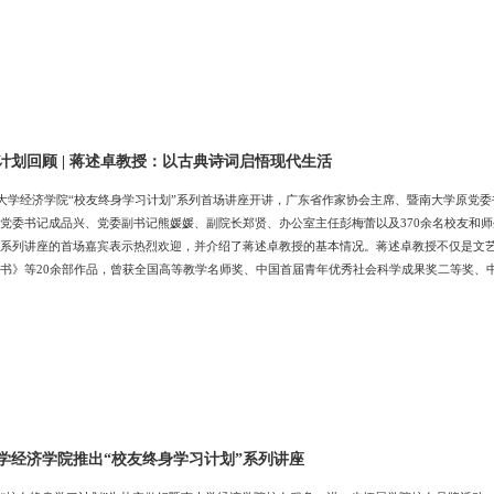
打响暨大化材校友的品牌。陈文举副书记发言彭梅蕾主任简要介绍了经济学院的发展历程和现
计划回顾 | 蒋述卓教授：以古典诗词启悟现代生活
南大学经济学院“校友终身学习计划”系列首场讲座开讲，广东省作家协会主席、暨南大学原党
党委书记成品兴、党委副书记熊媛媛、副院长郑贤、办公室主任彭梅蕾以及370余名校友和
系列讲座的首场嘉宾表示热烈欢迎，并介绍了蒋述卓教授的基本情况。蒋述卓教授不仅是文
书》等20余部作品，曾获全国高等教学名师奖、中国首届青年优秀社会科学成果奖二等奖、
等荣誉称号，是享受政府特殊津贴专家。冯院长讲话古典诗词是中华民族的一份珍贵的文化
学智慧这两个方面出发，落脚于启发今人。首先，蒋教授从生命精神的角度理解古人的生命探
学经济学院推出“校友终身学习计划”系列讲座