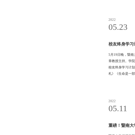
间牵线搭桥，不断
科排名中节
2022
05.23
校友终身学习
5月19日晚，暨
章教授主持。学院
校友终身学习计划
札》《生命是一部
省优秀社会科学家
神与古典诗词的哲
生代代无穷已”
2022
05.11
重磅！暨南大