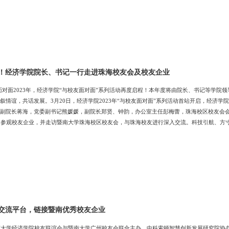
品味春天一起轻煮时光，慢煮茶04 以春水浇春林打卡校友林一叶知思，一根系情师生校友
！经济学院院长、书记一行走进珠海校友会及校友企业
面对面2023年，经济学院“与校友面对面”系列活动再度启程！本年度将由院长、书记等学
叙情谊，共话发展。3月20日，经济学院2023年“与校友面对面”系列活动首站开启，经济
副院长蒋海，党委副书记熊媛媛，副院长郑贤、钟韵，办公室主任彭梅蕾，珠海校区校友会
，参观校友企业，并走访暨南大学珠海校区校友会，与珠海校友进行深入交流。科技引航、方
金邦达集团。在公司展厅内，讲解员详细介绍了金邦达的发展历程、主营业务、所获荣誉等，
包服务的先河，目前已成为全球最大的金融数据处理中心。在未来金融展区，卢闰霆董事长亲
交流平台，链接暨南优秀校友企业
南大学经济学院校友联谊会与暨南大学广州校友会联合主办、中科索顿智慧创新发展研究院协办