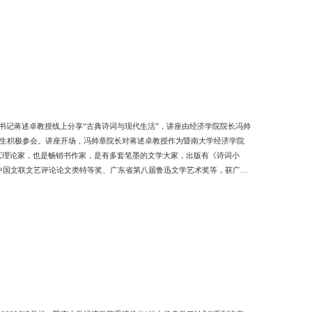
状，“始有暨南，便有商科”，学院底蕴深厚，近几年发展迅速，在各类学
委书记蒋述卓教授线上分享“古典诗词与现代生活”，讲座由经济学院院长冯帅
师生积极参会。讲座开场，冯帅章院长对蒋述卓教授作为暨南大学经济学院
艺理论家，也是畅销书作家，是有多套笔墨的文学大家，出版有《诗词小
中国文联文艺评论论文类特等奖、广东省第八届鲁迅文学艺术奖等，获广东
遗产，是中国文化最著名的一张名片。蒋述卓教授从古人惜时重生的生命精
索。提到古人对时间的重视，便有“逝者如斯夫，不舍昼夜”的孔夫子，“人