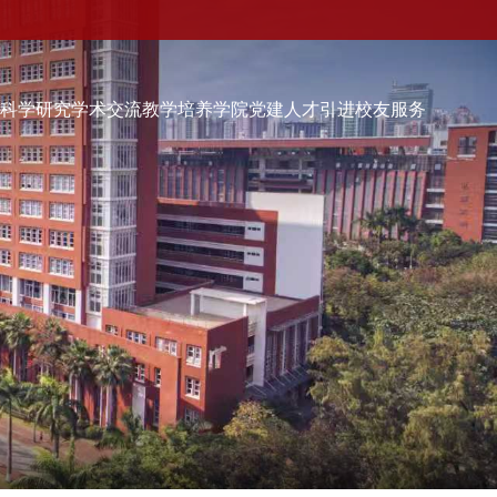
伍
科学研究
学术交流
教学培养
学院党建
人才引进
校友服务
学院党建
人才引进
校友服务
校友会快讯
品牌活动
校友动态
校友组织