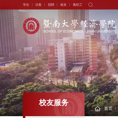
学生
访客
招聘
校友
教职工
学院概况
新闻中心
师资队伍
院长寄语
头条新闻
师资力量
学院简介
学术动态
专职教师
历史沿革
学生天地
讲座教授
现任领导
通知公告
历任领导
学者视角
组织机构
人物专访
校友服务
首页