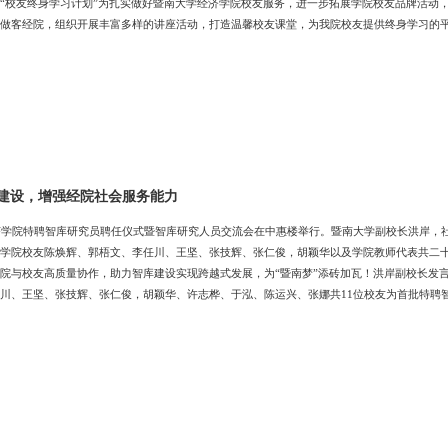
“校友终身学习计划”为扎实做好暨南大学经济学院校友服务，进一步拓展学院校友品牌活动，2
做客经院，组织开展丰富多样的讲座活动，打造温馨校友课堂，为我院校友提供终身学习的
建设，增强经院社会服务能力
济学院特聘智库研究员聘任仪式暨智库研究人员交流会在中惠楼举行。暨南大学副校长洪岸，
学院校友陈焕辉、郭梧文、李任川、王坚、张技辉、张仁俊，胡颖华以及学院教师代表共二
院与校友高质量协作，助力智库建设实现跨越式发展，为“暨南梦”添砖加瓦！洪岸副校长发
川、王坚、张技辉、张仁俊，胡颖华、许志桦、于泓、陈运兴、张娜共11位校友为首批特聘
库成绩，并表示，聘任特聘智库研究员是经济学院产学研合作的又一项创新举措，具有标志
建言献策阵地，助力大湾区经济高质量发展。冯帅章院长发言交流会上，华人华侨研究院副
院副院长陈