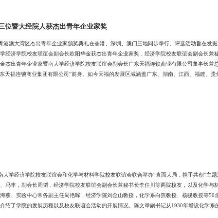
三位暨大经院人获杰出青年企业家奖
届粤港澳大湾区杰出青年企业家颁奖典礼在香港、深圳、澳门三地同步举行。评选活动旨在发
学经济学院校友联谊会副会长欧阳华金获杰出青年企业家奖，经济学院校友联谊会副会长兼
金杰出青年企业家暨南大学经济学院校友联谊会副会长广东天福连锁商业有限公司董事长兼总裁欧
广东天福连锁商业集团有限公司”前身。如今天福的发展区域涵盖广东、湖南、江西、福建、
助更多想创业的人，目前该平台已帮助6800多个家庭实现创业致富梦想。李任川最佳创业
友2004年毕业于暨南大学经济学院投资经济专业，现任暨南大学经济学院校友联谊会副会
暨南大学经济学院校友联谊会和化学与材料学院校友联谊会联合举办“直面大局，携手共创”主题
、冯丰，副会长周韬，经济学院校友联谊会副会长兼秘书长李任川等两院校友，以及化学与
海燕、实验中心常务副主任周艳晖，经济学院刘金山教授，化学系白燕教授、杨骏教授等50
介绍了学院的发展历程以及校友联谊会活动的开展情况。陈文举副书记从1930年增设化学
砥砺奋斗，近年在各类学科排名、发明专利、科研项目中均取得长足进步。在化材院校友联