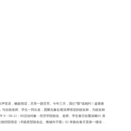
，欢声笑语，畅叙情谊，共享一路芬芳。今年三月，我们“暨”续相约！趁着春
，与在校老师、学生一同出发，团聚在象征着深厚情谊的校友林，为校友林
：00-12：00活动对象：经济学院校友、老师、学生春日欢聚攻略01 准
续经院情谊（书籍类型除杂志、教辅外不限）02 奔跑在春天里捧一缕绿色
日剪映做浪漫收藏家留住春天即使花开有期03 围炉叙话春水煎茶新朋旧友