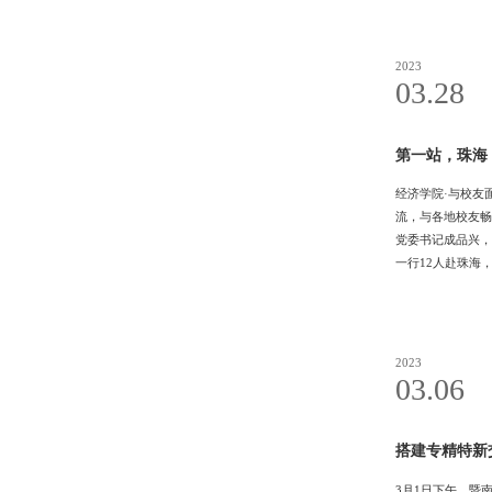
缘起经院谈天说地
2023
03.28
第一站，珠海
经济学院·与校友
流，与各地校友畅
党委书记成品兴，
一行12人赴珠海
卢闰霆的企业——
融支付数据处理外
他表示
2023
03.06
搭建专精特新
3月1日下午，暨