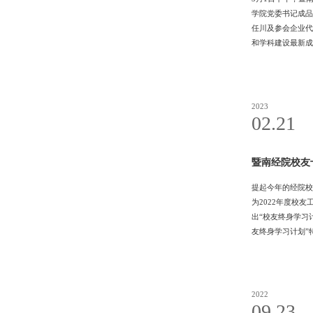
学院党委书记成品
任川及参会企业代
和学科建设最新成
校友资源，推动校
企业活力，共同为
概念内涵、发展历
2023
02.21
暨南经院校友十大事
提起今年的经院校
为2022年度校
出“校友终身学习
友终身学习计划”
表示“每期的名家
在多平台直播开展
2022
09.23