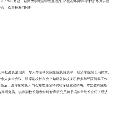
022年5月起，暨南大学经济学院重磅推出“校友终身学习计划”系列讲座，
平台！欢迎校友们聆听
社科处处长潘启亮，华人华侨研究院副院长陈奕平，经济学院院长冯帅章、
十余人参加会议。洪岸副校长在会上勉励各位校友积极参与经院智库工作，
言随后，洪岸副校长为与会校友颁发特聘智库研究员聘书。本次敦聘陈焕
智库研究员。洪岸副校长颁发特聘智库研究员聘书冯帅章院长介绍了经济学
性意义。经院智库将以本次会议为契机，持续加强服务力度，努力打造一流
院长陈奕平教授介绍对新型智库的认识，以及如何撰写智库报告体会等内