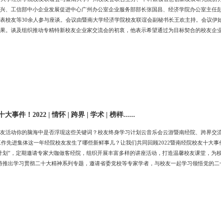
兴、工信部中小企业发展促进中心广州办公室企业服务部部长张国昌、经济学院办公室主任
表校友等30余人参与座谈。会议由暨南大学经济学院校友联谊会副秘书长王欢主持。会议伊
果。谈及组织推动专精特新校友企业家交流会的初衷，他表示希望通过为目标契合的校友企
企联动。成品兴提出，院校的共同目标是搭建发展平台，助力校友成长，接下来将会推动经
院校发展添砖助力。成品兴书记讲话随后，两位嘉宾开始主题沙龙分享。张国昌部长做《专
程以及
件！2022 | 情怀 | 跨界 | 学术 | 榜样......
友活动你的脑海中是否浮现这些关键词？校友终身学习计划云音乐会云游暨南经院、跨界交流首届
友工作先进集体这一年经院校友发生了哪些新鲜事儿？让我们共同回顾2022暨南经院校友十大事
计划”，定期邀请专家大咖做客经院，组织开展丰富多样的讲座活动，打造温馨校友课堂，为校
特推出学习贯彻二十大精神系列专题，邀请省委党校等专家学者，与校友一起学习领悟党的二十大
大师讲堂学习仿佛找回了上学的感觉”希望各位校友在2023年继续保持坚持学习、终身学习的习惯
云音乐会活动，庆祝第38个教师节。来自香港、美国、泰国等全球各地的校友积极参与线上