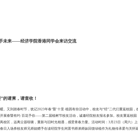
手未来——经济学院香港同学会来访交流
暨”的请柬，请查收！
暖。又到踏春时节，犹记2023年春‘暨’十里·植因有你活动中，校友与“经”二代们重返校园
开展春暨有约·百花予你——第二届植树节校友活动，诚邀经院校友报名参加。校友重返校园
禺校区，远离尘嚣喧嚷，重新与旧时光相遇，感受青春力量。活动时间：3月23日（周六）上午 9
春日入场券校友师兄师姐赠予在读经院学生闲置书师弟师妹回馈绿植作为礼物传承爱与关怀延
香四溢的番禺校区手持花束装戴翅膀尽情奔跑携手游戏春日颜色迷人眼万紫千红总是春框柱春