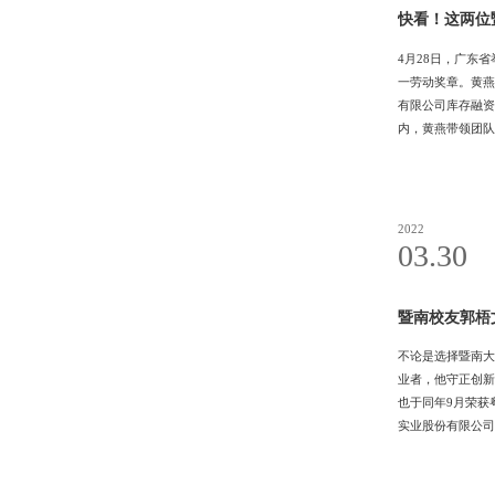
快看！这两位
4月28日，广东
一劳动奖章。黄燕
有限公司库存融资
内，黄燕带领团队
才以及广州市金融
远农商银行党委书
2022
03.30
暨南校友郭梧
不论是选择暨南大
业者，他守正创新
也于同年9月荣获
实业股份有限公司
郭梧文有着明确的
校本部时，暨南大