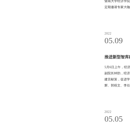
暨南大学经济学院
定期邀请专家大咖
2022
05.09
推进新型智库
5月6日上午，经
副院长钟韵，经济
建言献策，促进学
辉、郭梧文、李任
院的发展情况及智
的科研合作平台和
容。华人华侨研究
2022
05.05