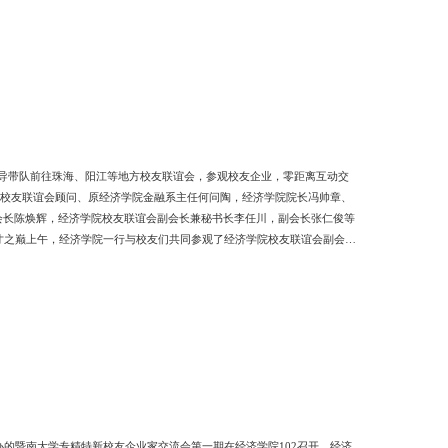
共同为校友林浇水、松土守护校友林茁壮成长也是守护希望茁
院领导带队前往珠海、阳江等地方校友联谊会，参观校友企业，零距离互动交
学院校友联谊会顾问、原经济学院金融系主任何问陶，经济学院院长冯帅章、
会长陈焕辉，经济学院校友联谊会副会长兼秘书长李任川，副会长张仁俊等
寸之巅上午，经济学院一行与校友们共同参观了经济学院校友联谊会副会长
该公司于1999年在珠海设立了中国首个金融支付数据处理中心，开创了金
自演示了DIY云发卡服务、卡选平台服务等数字化金融的各类业务场景，
的暨南大学专精特新校友企业家交流会第一期在经济学院102召开。经济