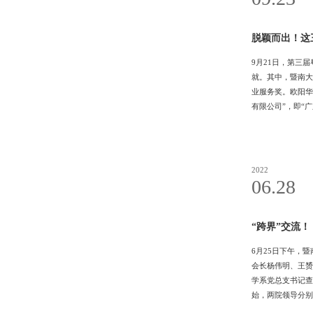
脱颖而出！这
9月21日，第三
就。其中，暨南大
业服务奖。欧阳华
有限公司”，即“
望通过天福平台帮
司总经理李任川校
天河区
2022
06.28
“跨界”交流！
6月25日下午，
会长杨伟明、王赟
学系党总支书记查
始，两院领导分别
院始终脚踏实地，