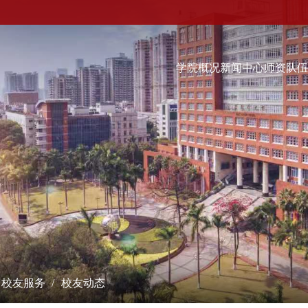
学院概况
新闻中心
师资队
科学研究
学术交流
教学培养
研究成果
学术会议
本科生
课题立项
学术报告
硕士生
成果奖励
最新动态
博士生
博士后流动站
数字经济（非全日制）...
学术刊物
经院智库
校友服务
校友动态