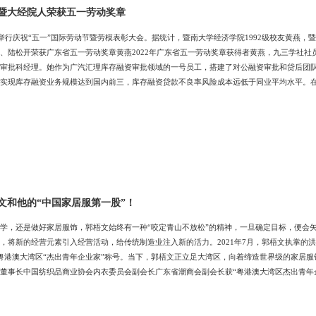
暨大经院人荣获五一劳动奖章
省举行庆祝“五一”国际劳动节暨劳模表彰大会。据统计，暨南大学经济学院1992级校友黄燕
、陆松开荣获广东省五一劳动奖章黄燕2022年广东省五一劳动奖章获得者黄燕，九三学社社
审批科经理。她作为广汽汇理库存融资审批领域的一号员工，搭建了对公融资审批和贷后团
实现库存融资业务规模达到国内前三，库存融资贷款不良率风险成本远低于同业平均水平。在20
高级专业人才等荣誉称号。陆松开2022年广东省五一劳动奖章获得者陆松开，暨南大学经
记、董事长，清远市人大代表，清远市第八届人大常委会委员。他作为清远农商银行的主要负
文和他的“中国家居服第一股”！
学，还是做好家居服饰，郭梧文始终有一种“咬定青山不放松”的精神，一旦确定目标，便会
，将新的经营元素引入经营活动，给传统制造业注入新的活力。2021年7月，郭梧文执掌的
粤港澳大湾区“杰出青年企业家”称号。当下，郭梧文正立足大湾区，向着缔造世界级的家居服
董事长中国纺织品商业协会内衣委员会副会长广东省潮商会副会长获“粤港澳大湾区杰出青年企
目标。早在高中时，他就对暨南大学有所耳闻。为了选择自己的志向高校，郭梧文在高二暑
学的校园环境和文化氛围深深感染了他。对于有着就读经济学类专业志向的郭梧文来说，经