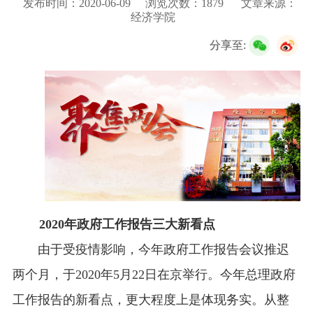
发布时间：2020-06-09
浏览次数：
1879
文章来源：
校友服务
经济学院
分享至:
学生
访客
招聘
校友
教职工
2020
年政府工作报告三大新看点
由于受疫情影响，今年政府工作报告会议推迟
两个月，于
2020
年
5
月
22
日在京举行。今年总理政府
工作报告的新看点，更大程度上是体现务实。从整