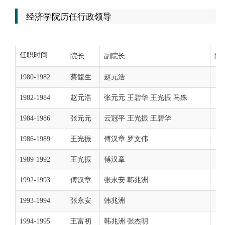
校友服务
经济学院历任行政领导
学生
访客
招聘
校友
教职工
任职时间
院长
副院长
院
1980-1982
蔡馥生
赵元浩
1982-1984
赵元浩
张元元 王碧华 王光振 马殊
1984-1986
张元元
云冠平 王光振 王碧华
1986-1989
王光振
傅汉章 罗文伟
1989-1992
王光振
傅汉章
1992-1993
傅汉章
张永安 韩兆洲
1993-1994
张永安
韩兆洲
1994-1995
王富初
韩兆洲 张杰明