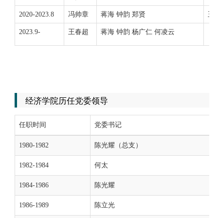
2020-2023.8
冯
帅章
蒋海
钟韵 郑贤
王
2023.9-
王春超
蒋海 钟韵 杨广仁 何凌云
经济学院历任党委领导
任职时间
党委书记
1980-1982
陈光耀（总支）
1982-1984
何太
1984-1986
陈光耀
1986-1989
陈立光