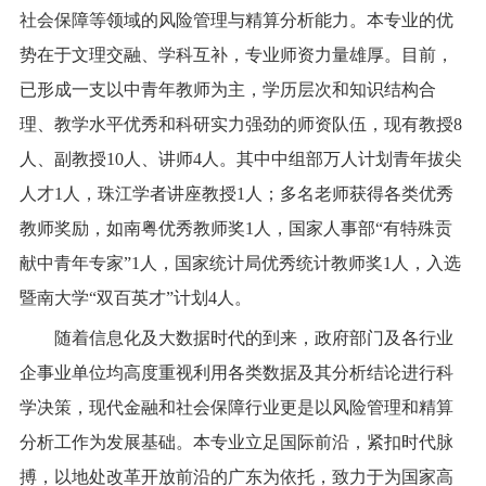
社会保障等领域的风险管理与精算分析能力。本专业的优
势在于文理交融、学科互补，专业师资力量雄厚。目前，
已形成一支以中青年教师为主，学历层次和知识结构合
理、教学水平优秀和科研实力强劲的师资队伍，现有教授
8
人、副教授
10
人、讲师
4
人。其中中组部万人计划青年拔尖
人才
1
人，珠江学者讲座教授
1
人；多名老师获得各类优秀
教师奖励，如南粤优秀教师奖
1
人，国家人事部“有特殊贡
献中青年专家”
1
人，国家统计局优秀统计教师奖
1
人，入选
暨南大学“双百英才”计划
4
人。
随着信息化及大数据时代的到来，政府部门及各行业
企事业单位均高度重视利用各类数据及其分析结论进行科
学决策，现代金融和社会保障行业更是以风险管理和精算
分析工作为发展基础。本专业立足国际前沿，紧扣时代脉
搏，以地处改革开放前沿的广东为依托，致力于为国家高