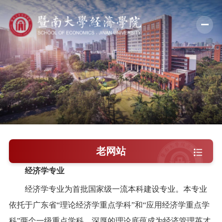
学院概况
新闻中心
师资队伍
科学研究
学术交流
老网站
教学培养
经济学专业
学院党建
经济学专业为首批国家级一流本科建设专业。本专业
依托于广东省
“理论经济学重点学科”和“应用经济学重点学
人才引进
科”两个一级重点学科，深厚的理论底蕴成为经济管理英才