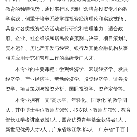
校友服务
教育的独特优势，通过实行以博雅理念培育投资专才的教
学实践，侧重于培养系统掌握投资经济理论和实践技能，
学生
访客
招聘
校友
教职工
具备对各类投资经济活动进行研究和管理能力，适合政
府、企业、社会组织和居民投资预测与决策、项目策划与
资本运作、房地产开发与经营、银行及其他金融机构从事
相关应用研究和管理工作的高级专门人才。
本专业的主要课程：微观经济学、宏观经济学、发展
经济学、产业经济学、劳动经济学、投资经济学、证券投
资学、项目策划与投资分析、国际投资学、资产定价等。
本专业拥有一支
“高水平、年轻化、国际化”的教学团
队，其中博士学位教师占
96%
，
45
岁以下教师占
70%
，教育
部长江学者讲座教授
1
人，国家优秀青年基金获得者
1
人，
新世纪优秀人才
2
人，广东省珠江学者
4
人，广东省
“
千百十