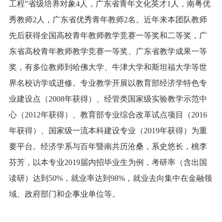
工程
”
省级培养对象
4
人，广东省青年文化英才
1
人，南粤优
秀教师
2
人，广东省优秀青年教师
2
名。近年来本团队教师
先后获得全国高校青年教师教学竞赛一等奖和二等奖，广
东省高校青年教师教学竞赛一等奖、广东省教学成果一等
奖，有多位教师到哈佛大学、牛津大学和斯坦福大学等世
界名校访学或进修。
专业
教学开展以教育部经济学特色专
业建设点（
2008
年获得）、经管
类国家级实验教学示范中
心（
2012
年获得）、教育部专业综合改革试点项目（
2016
年获得）
、国家级一流本科建设专业（
2
019
年获得）
为重
要平台。经济学系与百年暨南共历沧桑，系史悠长，桃李
芬芳，以本专业
2019
届内招毕业生为例，考研率（含出国
读研）达到
50%
，就业率达到
98%
，就业去向集中在金融领
域、政府部门和
企
事业单位等。