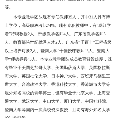
等。
本专业
教学团队现有专任教师
35
人，其中
31
人具有博
士学位，高级职称占比
74%
。现有专职教师中，有
“
珠江学
者
”
特聘教授
2
人、部级教学名师
4
人、广东省教学名师
3
人、教育部跨世纪优秀人才
2
人、广东省
“
千百十
”
工程省级
以上培养对象
2
人、暨南大学
“
十佳授课教师
”3
人、暨南大
学
“
师德标兵
”3
人。本专业教学团队成员教育背景雄厚，既
有毕业于美国芝加哥大学、美国勘萨斯大学、英国格拉斯
哥大学、英国杜伦大学、日本神户大学、西班牙马德里三
世大学、台湾政治大学、香港科技大学、香港城市大学等
境外知名高校的青年博士，也有毕业于北京大学、上海交
通大学、武汉大学、中山大学、厦门大学、中国社科院、
暨南大学等国内一流高校资深教授，且均有海外知名大学