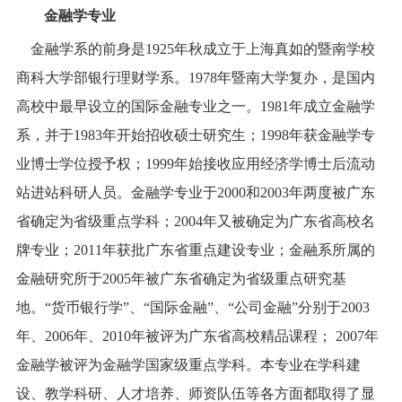
金融学专业
金融学系的前身是
1925
年秋成立于上海真如的暨南学校
商科大学部银行理财学系。
1978
年暨南大学复办，是国内
高校中最早设立的国际金融专业之一。
1981
年成立金融学
系，并于
1983
年开始招收硕士研究生；
1998
年获金融学专
业博士学位授予权；
1999
年始接收应用经济学博士后流动
站进站科研人员。金融学专业于
2000
和
2003
年两度被广东
省确定为省级重点学科；
2004
年又被确定为广东省高校名
牌专业；
2011
年获批广东省重点建设专业；金融系所属的
金融研究所于
2005
年被广东省确定为省级重点研究基
地。
“
货币银行学
”
、
“
国际金融
”
、
“
公司金融
”
分别于
2003
年、
2006
年、
2010
年被评为广东省高校精品课程；
2007
年
金融学被评为金融学国家级重点学科。
本专业在学科建
设、教学科研、人才培养、师资队伍等各方面都取得了显