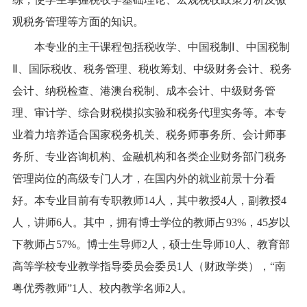
观税务管理等方面的知识。
本专业的主干课程包括税收学、中国税制
Ⅰ、中国税制
Ⅱ、国际税收、税务管理、税收筹划、中级财务会计、税务
会计、纳税检查、港澳台税制、成本会计、中级财务管
理、审计学、综合财税模拟实验和税务代理实务等。本专
业着力培养适合国家税务机关、税务师事务所、会计师事
务所、专业咨询机构、金融机构和各类企业财务部门税务
管理岗位的高级专门人才，在国内外的就业前景十分看
好。本专业目前有专职教师
14
人，其中教授
4
人，副教授
4
人，讲师
6
人。其中，拥有博士学位的教师占
93%
，
45
岁以
下教师占
57%
。博士生导师
2
人，硕士生导师
10
人、教育部
高等学校专业教学指导委员会委员
1
人（财政学类），“南
粤优秀教师”
1
人、校内教学名师
2
人。