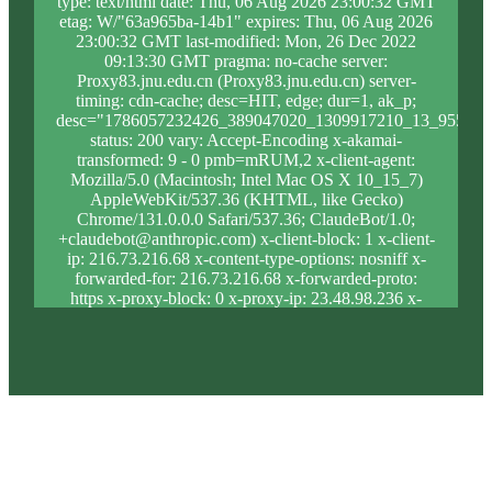
type: text/html date: Thu, 06 Aug 2026 23:00:32 GMT
etag: W/"63a965ba-14b1" expires: Thu, 06 Aug 2026
23:00:32 GMT last-modified: Mon, 26 Dec 2022
09:13:30 GMT pragma: no-cache server:
Proxy83.jnu.edu.cn (Proxy83.jnu.edu.cn) server-
timing: cdn-cache; desc=HIT, edge; dur=1, ak_p;
desc="1786057232426_389047020_1309917210_13_955_9_
status: 200 vary: Accept-Encoding x-akamai-
transformed: 9 - 0 pmb=mRUM,2 x-client-agent:
Mozilla/5.0 (Macintosh; Intel Mac OS X 10_15_7)
AppleWebKit/537.36 (KHTML, like Gecko)
Chrome/131.0.0.0 Safari/537.36; ClaudeBot/1.0;
+claudebot@anthropic.com) x-client-block: 1 x-client-
ip: 216.73.216.68 x-content-type-options: nosniff x-
forwarded-for: 216.73.216.68 x-forwarded-proto:
https x-proxy-block: 0 x-proxy-ip: 23.48.98.236 x-
real-block: 1 x-real-ip: 216.73.216.68 x-ssl-proto:
TLSv1.3