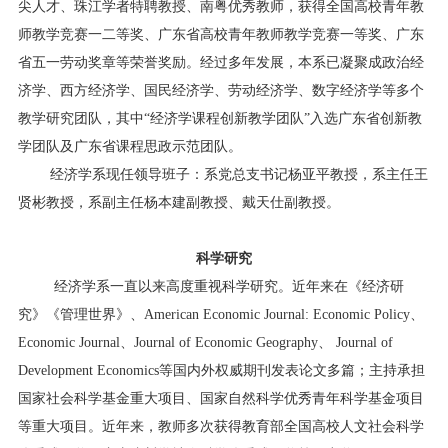
尖人才、珠江学者特聘教授、南粤优秀教师，获得全国高校青年教
师教学竞赛一二等奖、
广东省
高校青年教师教学竞赛一
等奖
、广东
省五一劳动奖章等荣誉奖励。经过多年发展，本系已凝聚成政治经
济学、西方经济学、国民经济学、劳动经济学、
数字经济学
等多个
教学研究团队，其中
“经济学课程创新教学团队”入选广东省
创新
教
学团队
及广东省课程思政示范团队
。
经济学系现任领导班子：系党总支书记
杨亚平
教授，系主任王
贤彬教授，系副主任杨本建副教授、戴天仕
副教授
。
科学研究
经济学系
一直以来高度重视科学研究。近年来在《经济研
究》《管理世界》、
American Economic Journal: Economic Policy、
Economic Journal、
Journal of Economic Geography
、
Journal of
Development
Economics
等国内外权威期刊发表论文多篇；主持承担
国家社会科学基金重大项目、国家自然科学优秀青年科学基金项目
等重大项目。近年来，教师多次获得教育部全国高校人文社会科学