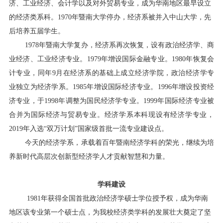
济、工业经济、会计学以及对外贸易专业，成为华南地区最早设立
校友服务
的经济类系科。
1970
年暨南大学停办，经济系被并入中山大学，先
后培养五届学生。
学生
访客
招聘
校友
教职工
1978
年暨南大学复办，经济系再次恢复，设有政治经济学、商
业经济、工业经济专业。
1979
年增设国际金融专业。
1980
年恢复会
计专业，同年
9
月在经济系的基础上成立经济学院，政治经济学专
业独立为经济学系。
1985
年增设国际经济专业。
1996
年增设投资经
济专业，于
1998
年调整为国民经济学专业。
1999
年国际经济专业被
合并为国际经济与贸易专业。经济学系本科现设有经济学专业，
2019
年入选
“双万计划”国家级首批一流专业建设点。
今天的经济学系，承载着百年暨南经济学科的荣光，继续为培
养新时代高层次创新型经济学人才贡献智慧和力量。
学科建设
1981
年获得全国首批政治经济学硕士学位授予权，成为华南
地区该专业第一个硕士点，为我校经济类学科的发展壮大奠定了坚