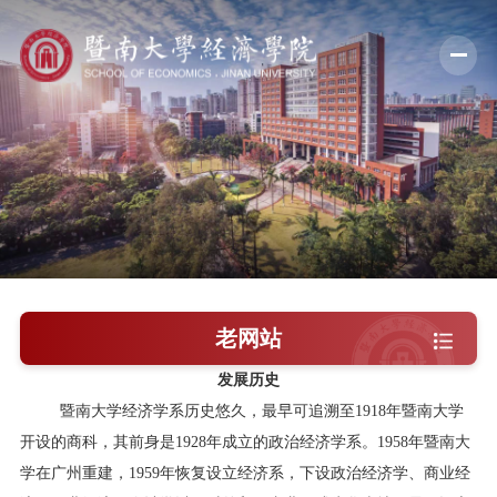
学院概况
新闻中心
师资队伍
科学研究
学术交流
老网站
教学培养
发展历史
暨南大学经济学系历史悠久，最早可追溯至
1918
年暨南大学
学院党建
开设的商科，其前身是
1928
年成立的政治经济学系。
1958
年暨南大
人才引进
学在广州重建，
1959
年恢复设立经济系，下设政治经济学、商业经