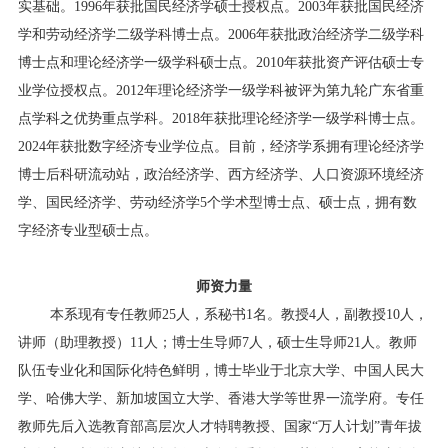
实基础。
1996
年获批国民经济学硕士授权点。
2003
年获批国民经济
学和劳动经济学二级学科博士点。
2006
年获批政治经济学二级学科
博士点和理论经济学一级学科硕士点。
2010
年获批资产评估硕士专
业学位授权点。
2012
年理论经济学一级学科被评为第九轮广东省重
点学科之优势重点学科。
2018
年获批理论经济
学一级学科博士点。
2024
年获批数字经济专业学位点。
目前，经济学系拥有理论经济学
博士后科研流动站，政治经济学、西方经济学、人口资源环境经济
学、国民经济学、劳动经济学
5
个
学术型
博士点、硕士点
，
拥有数
字经济专业型硕士点
。
师资力量
本系现有专任教师
25
人，系秘书
1名。教授
4
人，副教授
10人，
讲师（助理教授）
11
人；博士生导师
7
人，硕士生导师
21
人。
教师
队伍专业化和国际化特色鲜明，博士毕业于北京大学、中国人民大
学、哈佛大学、新加坡国立大学、香港大学等世界一流学府。
专任
教师先后入选
教育部高层次人才特聘教授、
国家
“万人计划”青年拔