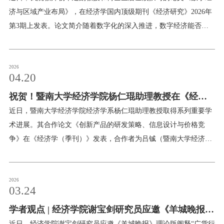
济与区域产业布局》，在经济学国内顶级期刊《经济研究》2026年
第3期上发表。论文简介随着数字化的深入推进，数字经济能否提
升地区产业专业化水平，进而推动形成优势互补的区域产业布局，
已成为一个亟待回答的理论问题。本文基于数字经济所具有的低贸
易成本、超地理空间和低搜寻成本特性，构建了一个数字经济影响
2026
04.20
地区产业专业化的理论框架。采用2013—2019 年中国工商注册企业
祝贺！暨南大学经济学院杨仁琨助理教授在《经济
数据，本文在城市层面对这一理论框架进行了实证检验。研究发
现，数字经济可以有效提升地区产业专业化水平。
学（季刊）》及国际权威期刊发表多项研究成果
近日，暨南大学经济学院经济学系杨仁琨助理教授取得系列重要学
术进展。其合作论文《创新产品的研发策略、信息设计与价格竞
争》在《经济学（季刊）》发表，合作者为吕铖（暨南大学经济学
院本科毕业生、香港科技大学商学院硕士），徐硕（北京外国语大
学国际商学院讲师），郑捷（山东大学经济研究院教授）。
2026
03.24
学者观点 | 经济学院谢宝剑研究员应邀《羊城晚报》
近日，经济学院谢宝剑研究员应邀《羊城晚报》理论版阐释“广货行