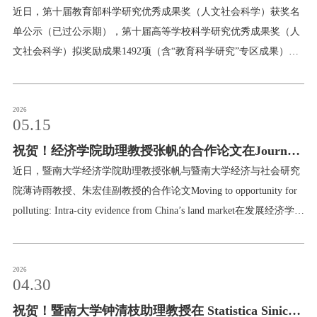
校友服务
届教育部科学研究优秀成果奖
近日，第十届教育部科学研究优秀成果奖（人文社会科学）获奖名
单公示（已过公示期），第十届高等学校科学研究优秀成果奖（人
学生
访客
招聘
校友
教职工
文社会科学）拟奖励成果1492项（含“教育科学研究”专区成果）。
暨南大学经济学院陈创练教授的论文《渐进式改革、双支柱调控转
型与财政政策效果研究》荣获三等奖，郑筱婷副教授的论文《选择
普通高中教育还是中等职业教育——高中阶段不同类型教育期望回
2026
05.15
报率的实证分析》荣获三等奖。教育部高等学校科学研究优秀成果
祝贺！经济学院助理教授张帆的合作论文在Journal
奖（人文社会科学）旨在表彰奖励高校哲学社会科学工作者取得的
突出成绩，展示高校社科界服务党和国家事业发展的重大理论与实
of Development Economics发表
近日，暨南大学经济学院助理教授张帆与暨南大学经济与社会研究
践成果，推动高校加快构建中国特色哲学社会科学。
院薄诗雨教授、朱宏佳副教授的合作论文Moving to opportunity for
polluting: Intra-city evidence from China’s land market在发展经济学国
际权威期刊Journal of Development Economics线上发表。论文摘要论
文系统分析了环境规制下污染企业在城市内部的策略性搬迁行为，
并基于中国工业用地交易数据识别了供地决策与企业选址需求的双
2026
04.30
重驱动机制。
祝贺！暨南大学钟清枝助理教授在 Statistica Sinica