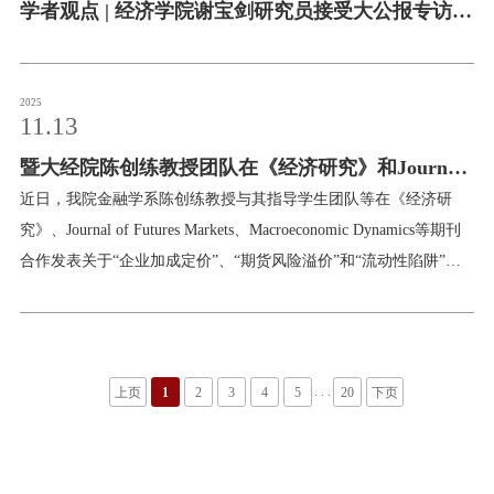
学者观点 | 经济学院谢宝剑研究员接受大公报专访点
评全运会赛事
2025
11.13
暨大经院陈创练教授团队在《经济研究》和Journal
of Futures Markets等发表学术论文
近日，我院金融学系陈创练教授与其指导学生团队等在《经济研
究》、Journal of Futures Markets、Macroeconomic Dynamics等期刊
合作发表关于“企业加成定价”、“期货风险溢价”和“流动性陷阱”等
领域文章。 我院陈创练教授与其指导学生王舒丹（2024届博士毕业
生）、王浩楠（2022届博士毕业生）以及厦门大学姜富伟教授等合
作在《经济研究》2025年第4期发表论文《智能制造应用与出口企
业加成定价》。 摘要：国家智能制造政策以及企业的智能制造转型
. . .
上页
1
2
3
4
5
20
下页
是否有助于提高中国出口的成本加成率，这是增强中国企业在国际
竞争中市场势力的关键所在。鉴于此，该文构建一个嵌入需求侧和
供给侧的寡头垄断模型，分析价格粘性或灵活定价时智能制造应用