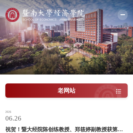
学院概况
新闻中心
师资队伍
科学研究
学术交流
老网站
教学培养
学院党建
2026
06.26
人才引进
祝贺！暨大经院陈创练教授、郑筱婷副教授获第十