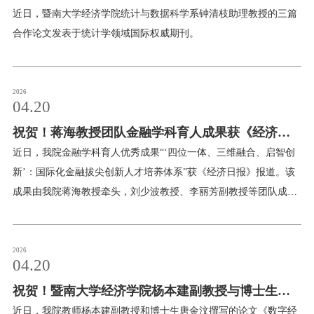
及 Biometrics 等国际权威期刊发表多项研究成果
近日，暨南大学经济学院统计与数据科学系钟清枝助理教授的三篇
合作论文发表于统计学领域国际权威期刊。
2026
04.20
祝贺！蒋海教授团队金融学科育人成果获《经济日
报》报道
近日，我院金融学科育人优秀成果“‘四位一体、三维融合、启智创
新’：国际化金融拔尖创新人才培养体系”获《经济日报》报道。该
成果由我院蒋海教授牵头，刘少波教授、李丽芳副教授等团队成员
共同参与，于2016年设计并组织实施。经过近十年的实践探索与持
续完善，该体系已取得一系列育人成效，获得社会各界广泛认可及
学界同行高度评价。以下为原文报道在全球经济一体化、AI技术加
2026
04.20
速演进的时代背景下，金融领域对高素质创新型人才的需求日益迫
祝贺！暨南大学经济学院杨本建副教授与博士生合
切。
作论文在《经济研究》发表
近日，我院教师杨本建副教授和博士生唐金汶撰写的论文《数字经