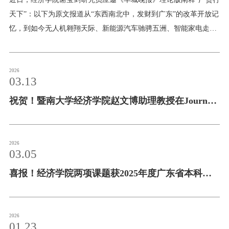
理论版阐释“广货行天下”
天下”：以下为原文报道从“东西南北中，发财到广东”的改革开放记
忆，到如今无人机翱翔天际、新能源汽车驰骋五洲、智能家电走进
全球亿万家庭，广货的演进历史，正是中国制造升级的鲜活缩影。
曾经，“珠江水、广东粮、岭南衣、粤家电”填补了物质短缺时代的
市场空白；如今，广东的智能手机、无人机、新能源汽车等领跑全
2026
03.13
球。广货的发展始终与中国制造业的跃迁同频共振，并且持续输
祝贺！暨南大学经济学院赵文博助理教授在Journal
出“爆款”。“广货行天下”行动，不只是市场空间拓展，更是进一步
促进传统“制造”向高端“智造”转型，重塑广货核心竞争力、推动广
of Economic Theory发表合作论文
东产业链迈向中高端的关键抓手。
2026
03.05
喜报！经济学院两项课题获2025年度广东省本科高
校教学质量与教学改革工程建设项目立项
2026
01.23