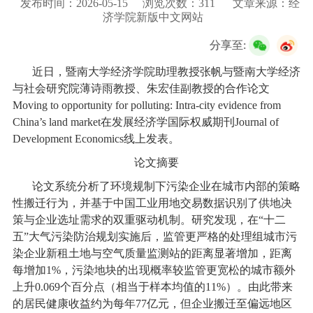
发布时间：2026-05-15
浏览次数：
311
文章来源：经
校友服务
济学院新版中文网站
分享至:
学生
访客
招聘
校友
教职工
近日，暨南大学经济学院助理教授张帆与暨南大学经济
与社会研究院薄诗雨教授、朱宏佳副教授的合作论文
Moving to opportunity for polluting: Intra-city evidence from
China’s land market
在发展经济学国际权威期刊
Journal of
Development Economics
线上发表。
论文摘要
论文系统分析了环境规制下污染企业在城市内部的策略
性搬迁行为，并基于中国工业用地交易数据识别了供地决
策与企业选址需求的双重驱动机制。研究发现，在“十二
五”大气污染防治规划实施后，监管更严格的处理组城市污
染企业新租土地与空气质量监测站的距离显著增加，距离
每增加1%，污染地块的出现概率较监管更宽松的城市额外
上升0.069个百分点（相当于样本均值的11%）。由此带来
的居民健康收益约为每年77亿元，但企业搬迁至偏远地区