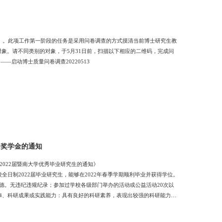
件）。此项工作第一阶段的任务是采用问卷调查的方式摸清当前博士研究生教
象。请不同类别的对象，于5月31日前，扫描以下相应的二维码，完成问
—启动博士质量问卷调查20220513
林”奖学金的通知
选2022届暨南大学优秀毕业研究生的通知》
（一）评选条件1、在校全日制2022届毕业研究生，能够在2022年春季学期顺利毕业并获得学位。
德。无违纪违规纪录；参加过学校各级部门举办的活动或公益活动20次以
4、科研成果或实践能力：具有良好的科研素养，表现出较强的科研能力，
位硕士研究生，若其发表的学术论文未能达到上述要求，一般应在攻读学位
（二）评选程序1、个人申请符合条