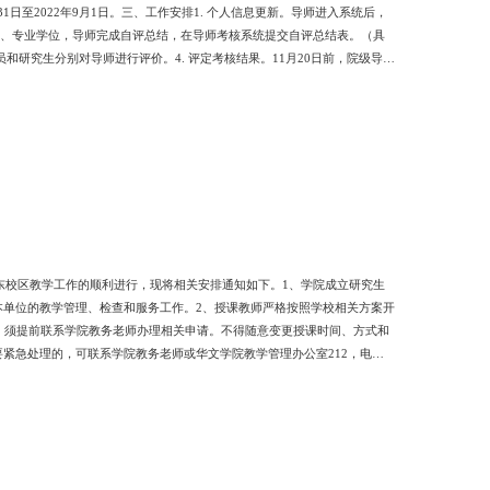
1日至2022年9月1日。三、工作安排1. 个人信息更新。导师进入系统后，
学位、专业学位，导师完成自评总结，在导师考核系统提交自评总结表。（具
和研究生分别对导师进行评价。4. 评定考核结果。11月20日前，院级导师
核。2. 在其它学院有带研究生的，还需要参加学生所在学院的考核。3. 考
问，请及时咨询系所秘书和教务秘书。
东校区教学工作的顺利进行，现将相关安排通知如下。1、学院成立研究生
本单位的教学管理、检查和服务工作。2、授课教师严格按照学校相关方案开
，须提前联系学院教务老师办理相关申请。不得随意变更授课时间、方式和
要紧急处理的，可联系学院教务老师或华文学院教学管理办公室212，电
建设与研究生培养办协助解决。5、经济学院广园东校区办公点设在敬慎楼一楼
解决。6、两地往返校车安排见附件4。7、经费支持。学院参照学校对教