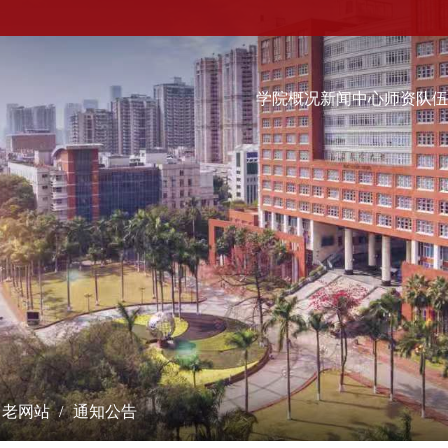
学院概况
新闻中心
师资队
科学研究
学术交流
教学培养
研究成果
学术会议
本科生
课题立项
学术报告
硕士生
成果奖励
最新动态
博士生
博士后流动站
数字经济（非全日制）...
学术刊物
经院智库
老网站
通知公告