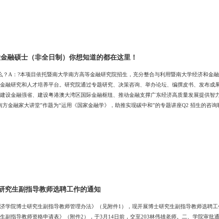
 暨大金融硕士（非全日制）你想知道的都在这里！
什么？A：?本项目依托暨南大学南方高等金融研究院招生，充分整合与利用暨南大学经济和金
金融研究和人才培养平台。研究院通过专题研究、决策咨询、举办论坛、编撰皮书、发布成
建设金融强省、建设粤港澳大湾区国际金融枢纽、推动金融支撑广东经济高质量发展提供智
南方金融家大讲堂”作题为“运用《国家金融学》，助推实现碳中和”的专题讲座Q2 招生的咨
招生咨询电话：暨南大学经济学院非全日制MF研招郭老师020-85220188暨南大学经济学院非全日
是什么？A：?根据招生简章，报考条件如下：1.拥护中国共产党的领导，品德良好，遵纪守法
研究生副指导教师选聘工作的通知
济学院博士研究生副指导教师管理办法》（见附件1），现开展博士研究生副指导教师选聘
生副指导教师资格申请表》（附件2），于3月14日前，交至203林伟雄老师。二、学院审