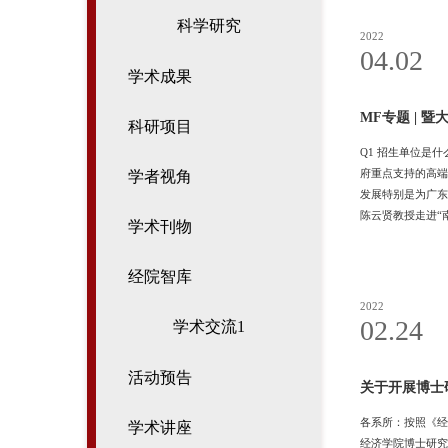
科学研究
2022
04.02
学术成果
MF专题 |
科研项目
Q1 招生单位是
府重点支持的高端
学者视角
发展特别是为广东
陈云贤教授走进“
学术刊物
金融硕士教育中心。
息Q3 报考条件
经院智库
2022
02.24
学术交流1
活动预告
关于开展博士
各系所：按照《经
学术讲座
经济学院博士研究