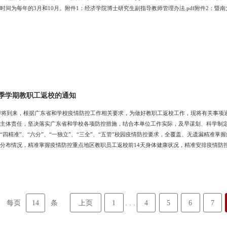
时间为每年的3月和10月。附件1：经济学院博士研究生副指导教师管理办法.pdf附件2：暨南
春季学期教职工返校的通知
期即将到来，根据广东省和学校疫情防控工作相关要求，为做好教职工返校工作，现将有关事
主体责任，坚决落实广东省和学校各项防控措施，结合本单位工作实际，及早谋划、科学制定2
“四精准”、“六分”、“一独立”、“三全”、“五管”校园疫情防控要求，全覆盖、无遗漏精
分布情况，精准掌握疫情防控重点地区教职员工返校前14天身体健康状况，精准安排疫情防
动态更新“五本台账”，加强对在境内中高风险地区所在地市及境外教职工的健康监测与管理服
康管理。严格执行返校前报备、隔离观察、核酸检测、居家健康监测等各项环节“人盯人”跟
14
上页
1
4
5
6
7
每页
条
. . .