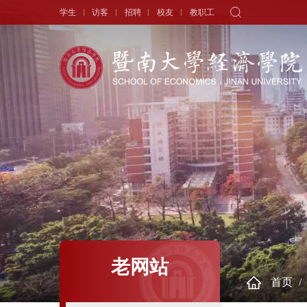
学生
访客
招聘
校友
教职工
学院概况
新闻中心
师资队伍
院长寄语
头条新闻
师资力量
学院简介
学术动态
专职教师
历史沿革
学生天地
讲座教授
现任领导
通知公告
历任领导
学者视角
组织机构
人物专访
老网站
首页