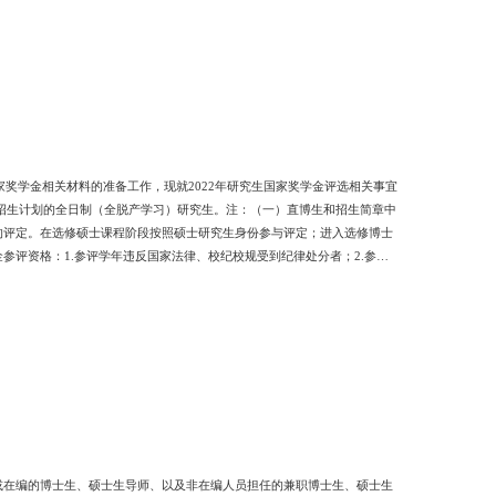
家奖学金相关材料的准备工作，现就2022年研究生国家奖学金评选相关事宜
招生计划的全日制（全脱产学习）研究生。注：（一）直博生和招生简章中
的评定。在选修硕士课程阶段按照硕士研究生身份参与评定；进入选修博士
评资格：1.参评学年违反国家法律、校纪校规受到纪律处分者；2.参评
）在学制期限基本修业年限内，因国家和单位公派出国留学或校际交流在境
究生，期间内原则上不具备研究生国家奖学金参评资格。二、评选条件
或在编的博士生、硕士生导师、以及非在编人员担任的兼职博士生、硕士生