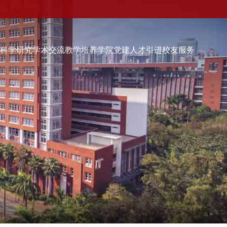
伍
科学研究
学术交流
教学培养
学院党建
人才引进
校友服务
学院党建
人才引进
校友服务
校友会快讯
品牌活动
校友动态
校友组织