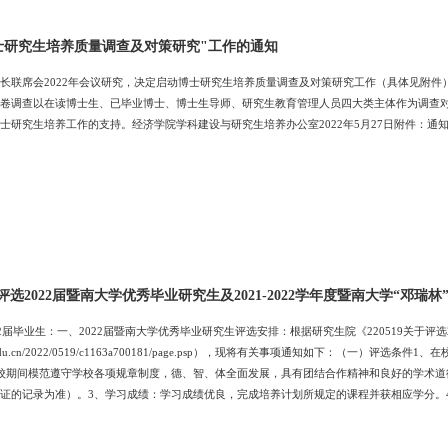
士研究生培养质量调查及对策研究"工作的通知
长联席会2022年会议研究，决定启动博士研究生培养质量调查及对策研究工作（具体见附
卷调查以在读博士生、已毕业博士、博士生导师、研究生教育管理人员四大类主体作为调查对
士研究生培养工作的支持。经济学院学科建设与研究生培养办公室2022年5月27日附件：通知—
选2022届暨南大学优秀毕业研究生及2021-2022学年度暨南大学“邓瑞
22届毕业生：一、2022届暨南大学优秀毕业研究生评选安排：根据研究生院《220519关于评
d.jnu.edu.cn/2022/0519/c1163a700181/page.psp），现将有关事项通知如下：
校期间模范遵守学校各项规章制度，德、智、体全面发展，具有团结合作精神和良好的学术道
证的记录为准）。3、学习成绩：学习成绩优良，完成培养计划所规定的课程并获相应学分。
术科类的学术学位研究生，应发表过具有较高创新水平和科学价值的论文；术科类的学术学
上奖励（包括创作、表演、竞技等方面）；专业学位的硕士研究生应在实践方面有突出成绩。