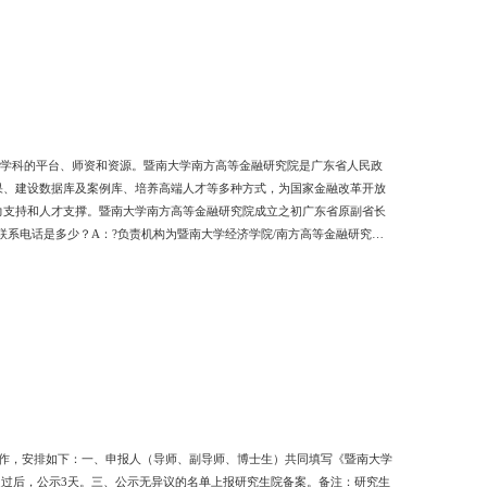
融学科的平台、师资和资源。暨南大学南方高等金融研究院是广东省人民政
果、建设数据库及案例库、培养高端人才等多种方式，为国家金融改革开放
力支持和人才支撑。暨南大学南方高等金融研究院成立之初广东省原副省长
询联系电话是多少？A：?负责机构为暨南大学经济学院/南方高等金融研究院
制MF研招电话020-38375499P.S. 扫一扫 ?添加老师微信了解更多信
，身体健康，符合规定的体检要求的
工作，安排如下：一、申报人（导师、副导师、博士生）共同填写《暨南大学
批通过后，公示3天。三、公示无异议的名单上报研究生院备案。备注：研究生