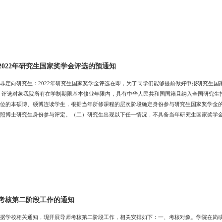
2022年研究生国家奖学金评选的预通知
非定向研究生：2022年研究生国家奖学金评选在即，为了同学们能够提前做好申报研究生国
、评选对象我院所有在学制期限基本修业年限内，具有中华人民共和国国籍且纳入全国研究生
位的本硕博、硕博连读学生，根据当年所修课程的层次阶段确定身份参与研究生国家奖学金
照博士研究生身份参与评定。（二）研究生出现以下任一情况，不具备当年研究生国家奖学金参
弄虚作假等学术不端行为经查证属实的；3.参评学年学籍状态处于休学、保留学籍者。（三
仍具备研究生国家奖学金参评资格；由于因私出国留学、疾病、创业等原因未在校学习的研
考核第二阶段工作的通知
据学校相关通知，现开展导师考核第二阶段工作，相关安排如下：一、考核对象。学院在岗