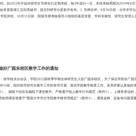
间。自2022年开始对研究生导师实行定期考核，每3年进行一次，本轮考核周期为2019年8月3
如有更新请汇总到系秘书，提交到研管办更新并发布。2. 导师自评。9月30日前，分学术
. 学院评价。10月31日前，院级导师考核领导小组组织基层党委、学科专家组、研究生管理人员
导师考核会议，评定本单位导师考核结果。四、注意事项1. 2022年新遴选导师不用参加本轮考
秀、合格、不合格三个等级。无故拒绝参加考核者，考核结果直接认定为“不合格”。如有疑
做好广园东校区教学工作的通知
：按学校决办会议，学院2022级秋季学期全体研究生入驻广园东校区，为了保证学院在广园
作小组，组织指导研究生教学工作的有序开展、落实学校教学检查工作。各系所要认真做好
1）。能线下的应实施线下课堂教学。严格遵守线上教学行为规范（附件2）。上课有变动的
师使用课室请遵守“暨南大学华文学院教学楼管理规定”（附件3）。课室桌椅、设备有问题需
50。4、教师开展教学活动所需的白板笔、摄像头等必需物品，如课室不能提供的，请联系学科
上网、饮用水、茶水，备有白板笔、电池等教学常用物资。教师休息室正在联系华文学院协调