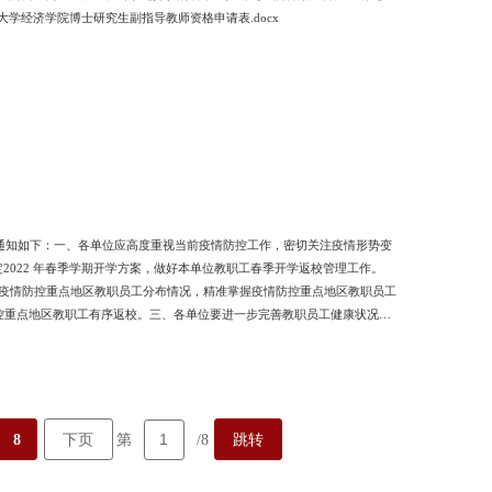
大学经济学院博士研究生副指导教师资格申请表.docx
项通知如下：一、各单位应高度重视当前疫情防控工作，密切关注疫情形势变
022 年春季学期开学方案，做好本单位教职工春季开学返校管理工作。
准掌握疫情防控重点地区教职员工分布情况，精准掌握疫情防控重点地区教职员工
控重点地区教职工有序返校。三、各单位要进一步完善教职员工健康状况和
务，采取有针对性的健康管理措施。按照“一人一档”的要求建立重点人员
踪管理，按要求核查教职工的核酸检测报告,确保教职工安全返校返岗。关
8
下页
跳转
第
/8