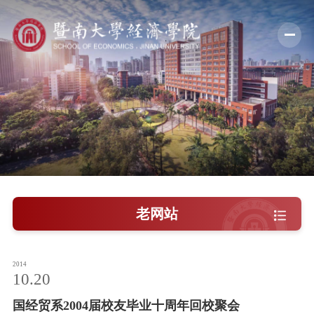
学院概况
新闻中心
师资队伍
科学研究
学术交流
老网站
教学培养
学院党建
2014
10.20
人才引进
国经贸系2004届校友毕业十周年回校聚会