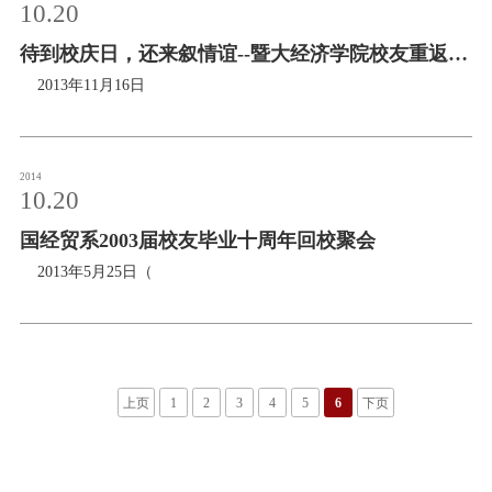
10.20
待到校庆日，还来叙情谊--暨大经济学院校友重返母
校师生座谈会
2013年11月16日
2014
10.20
国经贸系2003届校友毕业十周年回校聚会
2013年5月25日（
上页
1
2
3
4
5
6
下页