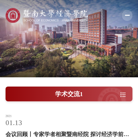
学院概况
新闻中心
师资队伍
科学研究
学术交流
学术交流1
教学培养
学院党建
2021
01.13
人才引进
会议回顾丨专家学者相聚暨南经院 探讨经济学前沿