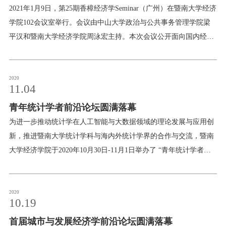
校友服务
问题
2021年1月9日，第25期香樟经济学Seminar（广州）在暨南大学经济
学院102会议室举行。会议由中山大学政治与公共事务管理学院梁
学生
访客
招聘
校友
教职工
平汉和暨南大学经济学院周泳宏主持。本次会议公开面向国内经济
学者进行征稿，在大量高质量投稿中筛选出6篇选题精致、故事新
颖、论证严谨的高水平学术论文，邀请论文作者到现场进行汇报和
交流，同时也开放了腾讯会议通道，吸引了80余人线上参会。会议
2020
11.04
中，汇报人与线下和线上参会专家学者进行了热烈的讨论，就经济
青年统计学者前沿论坛圆满落幕
学前沿问题和最新研究成果进行深入的交流。与会人员合影6篇汇
报交流的论文简介北京大学新结构经济学研究院助理研究员王可第
为进一步推动统计学在人工智能与大数据领域的理论发展与应用创
就《经济增长目标赶超与企业创新质量——基于官员考核机制及其
新，推进暨南大学统计学科与海内外统计学界的合作与交流，暨南
变迁的视角》一文进行线上汇报。文章利用历年市级政府工作报告
大学经济学院于2020年10月30日-11月1日举办了 “青年统计学者前
提出的生产总值增长目标及企业专利数据，采用工具变量法进行分
沿论坛”。论坛由经济学院统计学系承办，来自中国科学院、北京大
析，结果表明：地方官员为了在以地区生产总值为核心的官员考核
学、清华大学、中国人民大学、南开大学、厦门大学、中国科学技
机制中胜出，会以上级政府及同一省内的其他城市设定的经济增长
术大学、上海交通大学、东北师范大学、华东师范大学、西南财经
2020
10.19
目标为参照系进行赶超，并以强约束的形式设定更高的经济增长目
大学、南京审计大学和省内的中山大学、华南理工大学、广州大学
标。经济增长目标上的赶超行为显著抑制了企业的创新质量；官员
首届城市与发展经济学前沿论坛圆满落幕
深圳大学等30多个单位的专家学者齐聚一堂，共同探讨人工智能与