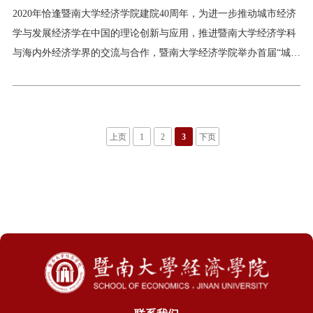
考核质量的变革显著改变了经济增长目标与企业创新质量之
大数据时代统计学面临的机遇与挑战。论坛开幕式由经济学院副院
2020年恰逢暨南大学经济学院建院40周年，为进一步推动城市经济
长郑贤主持。暨南大学副校长王兵教授、经济学院院长和经济与社
学与发展经济学在中国的理论创新与应用，推进暨南大学经济学科
会研究院院长冯帅章教授出席会议并先后致辞，分别代表学校和学
与海内外经济学界的交流与合作，暨南大学经济学院举办首届“城市
院向各位专家学者表示热烈欢迎和诚挚感谢，并对暨南大学、经济
与发展经济学前沿论坛”。本届论坛由暨南大学经济学系和资源环境
学院和统计学科的发展历史和现状进行了介绍。王兵副校长致辞冯
与可持续发展研究所承办，于2020年10月17-18日在暨南大学举办。
帅章院长致辞本次论坛邀请到北京大学的姚方教授，南开大学的邹
来自中国社会科学院、北京大学、清华大学、中国人民大学、上海
长亮教授，清华大学的邓柯教授，中国科学院数学与系统科学研究
交通大学、厦门大学、中山大学、北京师范大学、湖南大学、东南
上页
1
2
3
下页
院的李启寨教授，中国人民大学的朱利平教授，中国科学技术大学
大学、华南理工大学、中央财经大学、西南财经大学、暨南大学等
的郑泽敏教授，厦门大学的钟威教授，上海交通大学的刘卫东
科研机构和高校的专家学者齐聚一堂，共同探讨城市与发展经济学
前沿研究领域的新方向、新问题与新方法。开幕式由暨南大学经济
学院副院长郑贤副教授主持。郑贤副教授首先简要介绍了会议情况
及参会嘉宾，并对与会嘉宾表示热烈欢迎。随后，由暨南大学副校
长王兵教授、经济学院院长和经济与社会研究院院长冯帅章教授先
后致辞，他们代表学校和学院向各位专家学者表示热烈的欢迎和诚
挚的感谢，以及对暨南大学经济学科的发展历史和现状进行了简要
的介绍。（王兵副校长致辞）（冯帅章院长致辞）开幕式后，大会