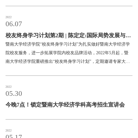
擅长处理知识产权侵权疑难案件，擅长结合调查、打击行动、诉讼
等多种方式为品牌公司提供综合、整体的知识产权保护方案。其办
理的多个案件被阿里巴巴、各地工商行政管理部门、海关及法院评
2022
06.07
为经典案例。肖维平律师现任广东知识产权保护协会专家库专家、
校友终身学习计划第2期 | 陈定定:国际局势发展与中
粤港澳大湾区知识产权调解中心调解员、广州律师协会商标专业委
员会委员、广州市海珠区政协委员、广州市海珠区审计局特约审计
美关系前景分析
暨南大学经济学院“校友终身学习计划”为扎实做好暨南大学经济学
员等。☝☝☝扫码报名参加学习沙龙欢迎老师们积极参加
院校友服务，进一步拓展学院内校友品牌活动，2022年5月起，暨
南大学经济学院重磅推出“校友终身学习计划”，定期邀请专家大咖
做客经院，组织开展丰富多样的讲座活动，打造温馨校友课堂，为
我院校友提供终身学习的平台！第二期：国际局势发展与中美关系
前景分析主讲人：陈定定（暨南大学国际关系学院/华侨华人研究院
2022
05.30
教授、21世纪丝绸之路研究院副院长、一带一路与粤港澳大湾区研
今晚7点！锁定暨南大学经济学科高考招生宣讲会
究院副院长、计算传播研究中心内容副总监、著名社会智库海国图
智研究院创始人兼院长等）时间：2022年6月9日（星期四）晚19:30
会议工具：腾讯会议（ID：122-185-209；密码：999 888）欢迎校
友们聆听
2022
05.17