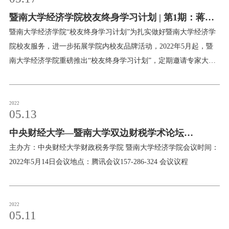
暨南大学经济学院校友终身学习计划 | 第1期：蒋述
卓
暨南大学经济学院“校友终身学习计划”为扎实做好暨南大学经济学
院校友服务，进一步拓展学院内校友品牌活动，2022年5月起，暨
南大学经济学院重磅推出“校友终身学习计划”，定期邀请专家大咖
做客经院，组织开展丰富多样的讲座活动，打造温馨校友课堂，为
我院校友提供终身学习的平台！第一期：古典诗词与现代生活主讲
人：蒋述卓（广东省作家协会主席；暨南大学原党委书记、二级教
2022
05.13
授；全国高等教学名师；文艺理论及文学评论家等）主持人：成品
中央财经大学—暨南大学双边财税学术论坛
兴（暨南大学经济学院党委书记）时间：2022年5月19日（星期
四）晚19:00会议工具：腾讯会议（ID：345-424-815；密码：999
（2022）日程
主办方：中央财经大学财政税务学院 暨南大学经济学院会议时间：
888）欢迎聆听
2022年5月14日会议地点：腾讯会议157-286-324 会议议程
2022
05.11