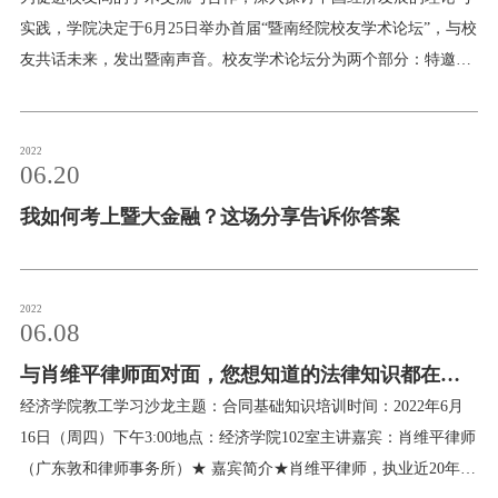
证证据。这些结果同时也引出了对代际流动更深刻的概念性思考。
实践，学院决定于6月25日举办首届“暨南经院校友学术论坛”，与校
我们的研究首次提出了传统的统计方法在构造代际流动测量时出现
友共话未来，发出暨南声音。校友学术论坛分为两个部分：特邀嘉
的不可避免的主观性。我们阐明了传统回归方法背后的决策理论基
宾主旨演讲、分论坛学术论文报告与讨论，采用线上方式进行。6
础，及其经济属性：两者都可以表示不同人群IGM 的加权和；秩回
月25日 上午形式：腾讯会议（ID：337-872-685）开幕式主持人：
归背后的权重甚至有可能会产生对IGM 的误导性的结果。我们针对
郑贤暨南大学经济学院副院长8:30-8:40 致辞冯帅章暨南大学经济学
2022
06.20
这些问题提出了一个由经济原则为基础的框架，结合了政策偏好中
院院长主旨演讲：主持人： 黄振暨南大学经济学院8:40-9:20 主旨
对不平等和贫困的重视。使用PSID 数据，我们表明文献中的不同
我如何考上暨大金融？这场分享告诉你答案
演讲1：代际流动的计量经济学 演讲人：王乐美国俄克拉荷马大学
发现其实仅仅反映了它们加权方案的差异，而不是
9:20-10:00 主旨演讲2：Estimating and Testing Long-Run Risk
Models: International Evidence 演讲人：刘赫宁英国曼彻斯特大学
10:10-10:50 主旨演讲3：Community Influence Analysis in Social
2022
06.08
Networks 演讲人：方匡南厦门大学10:50-11:30 主旨演讲4：Clan
Loyalty and COVID-19 Diffusion: Evide
与肖维平律师面对面，您想知道的法律知识都在这
场学习沙龙！
经济学院教工学习沙龙主题：合同基础知识培训时间：2022年6月
16日（周四）下午3:00地点：经济学院102室主讲嘉宾：肖维平律师
（广东敦和律师事务所）★ 嘉宾简介★肖维平律师，执业近20年，