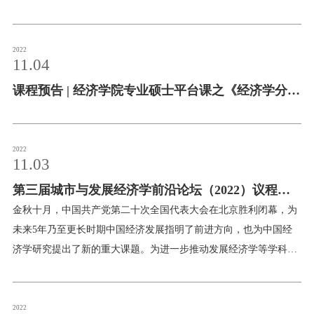
校友服务
析》第三讲
学生
访客
招聘
校友
教职工
2022
11.04
课程预告 | 经济学院专业硕士平台课之《经济学分
析》第二讲
2022
11.03
第三届城市与发展经济学前沿论坛（2022）议程预
告
金秋十月，中国共产党第二十次全国代表大会在北京胜利闭幕，为
未来5年乃至更长时期中国经济发展指明了前进方向，也为中国经
济学研究提出了新的重大课题。为进一步推动发展经济学等学科理
论创新与中国经济发展伟大实践相结合，推进暨南大学经济学科与
海内外经济学界的交流与合作，暨南大学经济学院将于2022 年11
月5 日-6 日以线上形式举办“第三届城市与发展经济学前沿论坛”。
2022