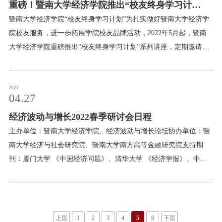
重磅！暨南大学经济学院推出“校友终身学习计
划”系列讲座
暨南大学经济学院“校友终身学习计划”为扎实做好暨南大学经济学
院校友服务，进一步拓展学院校友品牌活动，2022年5月起，暨南
大学经济学院重磅推出“校友终身学习计划”系列讲座，定期邀请专
家大咖做客经院，组织开展丰富多样的讲座活动，打造温馨校友课
堂，为我院校友提供终身学习的平台！欢迎校友们聆听
2022
04.27
经济波动与增长2022春季研讨会日程
主办单位：暨南大学经济学院、经济波动与增长论坛协办单位：暨
南大学经济与社会研究院、暨南大学南方高等金融研究院支持期
刊：厦门大学 《中国经济问题》、清华大学 《经济学报》、中国
人民大学 《经济理论与经济管理》、武汉大学 《经济评论》、中
央财经大学 《中央财经大学学报》、暨南大学 《产经评论》、广
东经济学会 《南方经济》、西安交通大学 《西安交通大学学报
（社科版）》举办日期：2022年5月8日会场：腾讯会议278-101-723
上页
1
2
3
4
5
6
下页