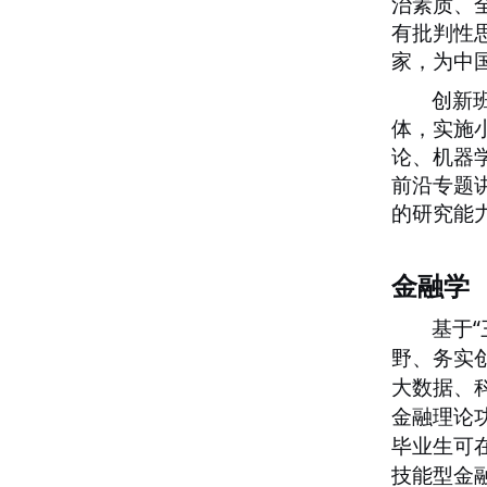
治素质、
有批判性
家，为中
创新
体，实施
论、机器
前沿专题
的研究能
金融学
“
基于
野、务实
大数据、
金融理论
毕业生可
技能型金