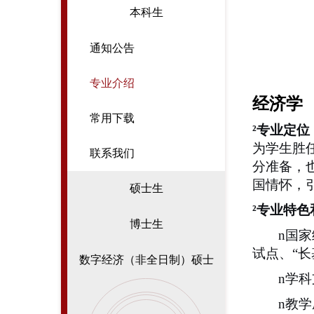
本科生
通知公告
专业介绍
经济学
常用下载
²
专业定位
为学生胜
联系我们
分准备，
国情怀，
硕士生
²
专业特色
博士生
n
国家
试点、“
数字经济（非全日制）硕士
n
学科
n
教学