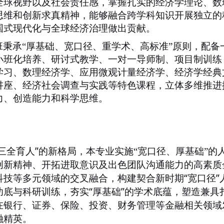
全球视野以及社会责任感，掌握扎实的经济学理论、数
思维和创新求真精神，能够融合跨学科知识开展独立的
国式现代化与全球经济治理做出贡献。
班秉承
“厚基础、宽口径、重学术、高标准”原则，配
小班化培养、研讨式教学、一对一导师制、项目制训练
学习、数理经济学、应用微观计量经济学、经济学经典
讲座、经济社会调查与实践等特色课程，立体多维推进
力、创造能力和科学思维。
”
三全育人
的新格局，本专业实施
“
宽口径、厚基础
”
的
创新精神、开拓进取意识及出色团队沟通能力的高素质
“
”
科技等多元领域的交叉融合，构建契合新时期
宽口径
“
”
功底与科研训练，夯实
厚基础
的学术底蕴，塑造兼具
在银行、证券、保险、投资、财务管理等金融相关领域
融精英。