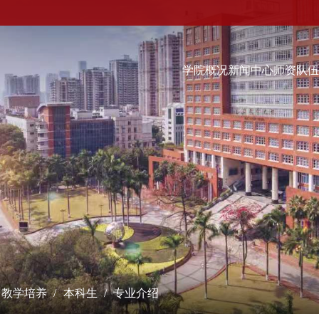
学院概况
新闻中心
师资队
科学研究
学术交流
教学培养
研究成果
学术会议
本科生
课题立项
学术报告
硕士生
成果奖励
最新动态
博士生
博士后流动站
数字经济（非全日制）...
学术刊物
经院智库
教学培养
本科生
专业介绍