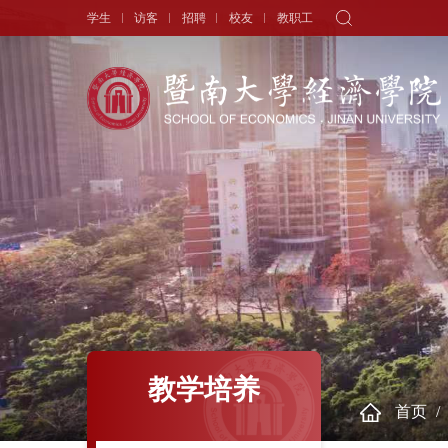
学生
访客
招聘
校友
教职工
学院概况
新闻中心
师资队伍
院长寄语
头条新闻
师资力量
学院简介
学术动态
专职教师
历史沿革
学生天地
讲座教授
现任领导
通知公告
历任领导
学者视角
组织机构
人物专访
教学培养
首页