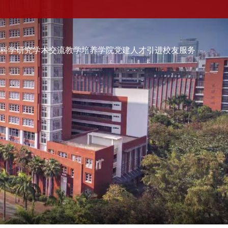
伍
科学研究
学术交流
教学培养
学院党建
人才引进
校友服务
学院党建
人才引进
校友服务
校友会快讯
品牌活动
校友动态
校友组织