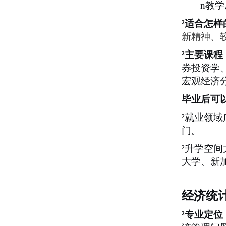
n
教学
²
适合怎样
新精神
、
²
主要课程
券投资学
宏观经济
毕业后可
²
就业领域
门。
²
升学空间
大学、新
经济统
²
专业定位