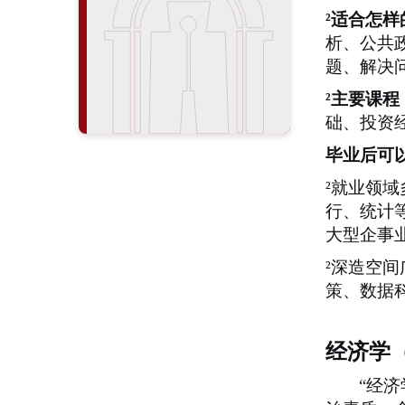
²
适合怎样
析、公共
题、解决
²
主要课程
础、投资
毕业后可
²
就业领域
行、统计
大型企事
²
深造空间
策、数据
经济学
“经