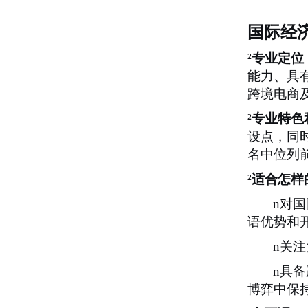
国际经
²
专业定位
能力、具
跨境电商
²
专业特色
设点，同
名中位列
²
适合怎样
n
对国
语优势和
n
关注
n
具备
博弈中保