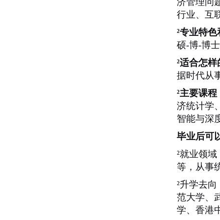
济管理问
行业、互
²
专业特色
硕
-
博
-
博士
²
适合怎样
据时代从
²
主要课程
济统计学
智能与深
毕业后可
²
就业领域
等，从事
²
升学去向
范大学、
学、香港