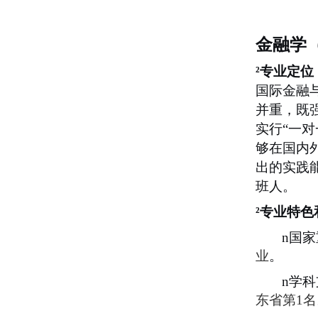
金融学
²
专业定位
国际金融
并重，既
实行
“一
够在国内
出的实践
班人。
²
专业特色
n
国家
业
。
n
学科
东省第
1
名