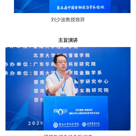
刘少波教授致辞
主旨演讲