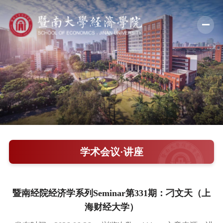
学院概况
新闻中心
师资队伍
科学研究
学术交流
学术会议·讲座
教学培养
学院党建
暨南经院经济学系列Seminar第331期：刁文天（上
海财经大学）
人才引进