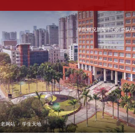
学院概况
新闻中心
师资队
科学研究
学术交流
教学培养
研究成果
学术会议
本科生
课题立项
学术报告
硕士生
成果奖励
最新动态
博士生
博士后流动站
数字经济（非全日制）...
学术刊物
经院智库
老网站
学生天地