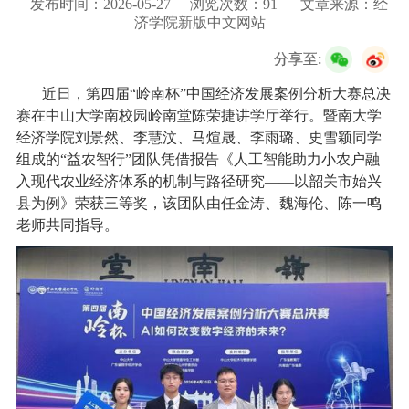
发布时间：2026-05-27
浏览次数：
91
文章来源：经
校友服务
济学院新版中文网站
分享至:
学生
访客
招聘
校友
教职工
近日，第四届“岭南杯”中国经济发展案例分析大赛总决
赛在中山大学南校园岭南堂陈荣捷讲学厅举行。暨南大学
经济学院刘景然、李慧汶、马煊晟、李雨璐、史雪颖同学
组成的“益农智行”团队凭借报告《人工智能助力小农户融
入现代农业经济体系的机制与路径研究——以韶关市始兴
县为例》荣获三等奖，该团队由任金涛、魏海伦、陈一鸣
老师共同指导。