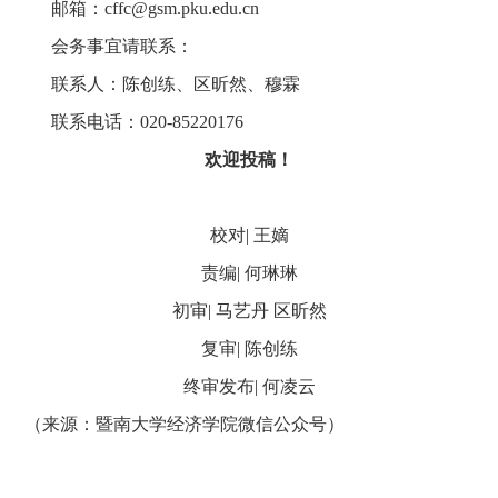
邮箱：
cffc@gsm.pku.edu.cn
会务事宜请联系：
联系人：陈创练、区昕然、穆霖
联系电话：
020-85220176
欢迎投稿！
校对
|
王嫡
责编
|
何琳琳
初审
|
马艺丹 区昕然
复审
|
陈创练
终审发布
|
何凌云
（来源：暨南大学经济学院微信公众号）