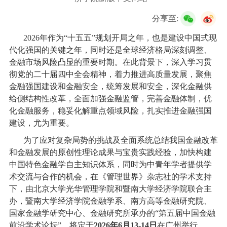
校友服务
分享至:
学生
访客
招聘
校友
教职工
2026
年作为
“
十五五
”
规划开局之年，也是建设中国式现
代化强国的关键之年，同时还是全球经济格局深刻调整、
金融市场风险凸显的重要时期。在此背景下，深入学习贯
彻党的二十届四中全会精神，着力推进高质量发展，聚焦
金融强国建设和金融安全，统筹发展和安全，深化金融供
给侧结构性改革，全面加强金融监管，完善金融体制，优
化金融服务，稳妥化解重点领域风险，扎实推进金融强国
建设，尤为重要。
为了应对复杂局势的挑战及全面系统总结我国金融改革
和金融发展的原创性理论成果与宝贵实践经验，加快构建
中国特色金融学自主知识体系，同时为中青年学者提供学
术交流与合作的机会，在《管理世界》杂志社的学术支持
下，由北京大学光华管理学院和暨南大学经济学院联合主
办，暨南大学经济学院金融学系、南方高等金融研究院、
国家金融学研究中心、金融研究所承办的
“
第五届中国金融
前沿学术论坛
”
，将定于
2026
年
6
月
13-14
日
在广州举行。