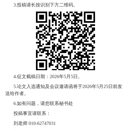
3.
投稿请长按识别下方二维码。
4.
征文截稿日期：
2026
年
5
月
5
日。
5.
论文入选通知及会议邀请函将于
2026
年
5
月
25
日前发
送给作者。
6.
如有问题，请您联系秘书处
投稿事宜请联系：
刘老师
010-62747031