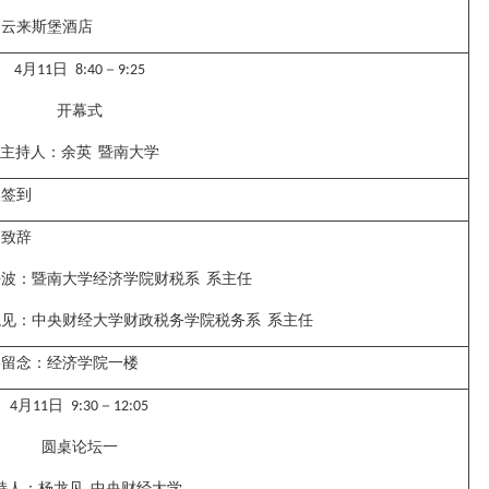
州云来斯堡酒店
月
日
－
4
11
8:40
9:25
开幕式
主持人：
余英
暨南大学
议签到
导致辞
海波：
暨南大学经济学院财税系
系主任
龙见：
中央财经大学财政税务学院税务系
系主任
影留念：经济学院一楼
月
日
－
4
11
9:30
12:05
圆桌论坛一
持人：
杨龙见
中央财经大学