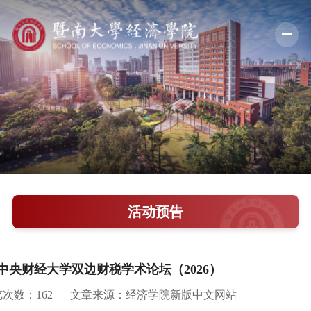
学院概况
新闻中心
师资队伍
科学研究
学术交流
活动预告
教学培养
学院党建
－中央财经大学双边财税学术论坛（2026）
人才引进
览次数：
162
文章来源：经济学院新版中文网站