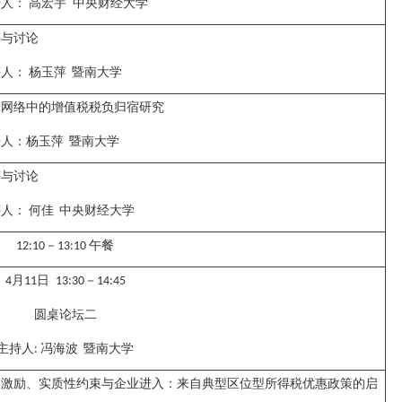
告人：
高宏宇
中央财经大学
评与讨论
评人：
杨玉萍
暨南大学
产网络中的增值税税负归宿研究
告人：
杨玉萍
暨南大学
评与讨论
评人：
何佳
中央财经大学
－
午餐
12:10
13:10
月
日
－
4
11
13:30
14:45
圆桌论坛二
主持人
冯海波
暨南大学
:
收激励、实质性约束与企业进入：来自典型区位型所得税优惠政策的启