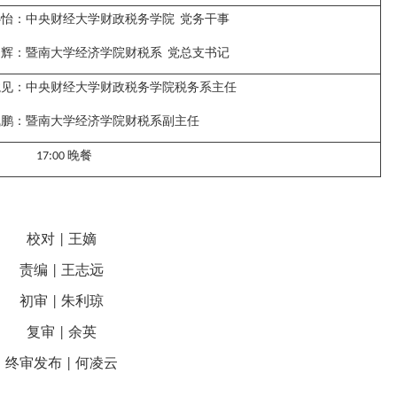
心怡：
中央财经大学财政税务学院
党务干事
勇辉：
暨南大学经济学院财税系
党总支书记
龙见：
中央财经大学财政税务学院
税务系主任
飞鹏：
暨南大学经济学院
财税系副主任
晚餐
17:00
校对
王嫡
|
责编
王志远
|
初审
朱利琼
|
复审
余英
|
终审发布
何凌云
|