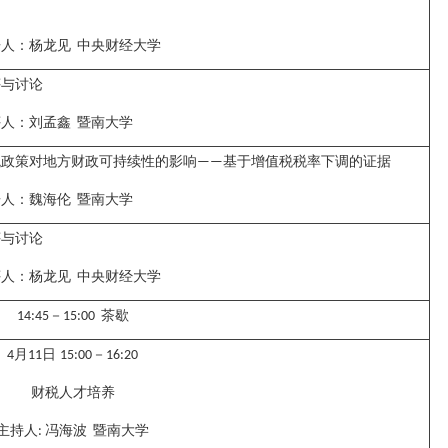
告人：
杨龙见
中央财经大学
评与讨论
评人：
刘孟鑫
暨南大学
税政策对地方财政可持续性的影响
基于增值税税率下调的证据
——
告人：
魏海伦
暨南大学
评与讨论
评人：
杨龙见
中央财经大学
－
茶歇
14:45
15:00
月
日
－
4
11
15:00
16:20
财税人才培养
主持人
冯海波
暨南大学
: