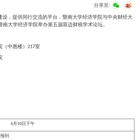
校友服务
分享至:
建设，提供同行交流的平台，暨南大学经济学院与中央财经大
学生
访客
招聘
校友
教职工
暨南大学经济学院举办第五届双边财税学术论坛。
院（中惠楼）
室
217
院
月
日下午
4
10
议报到