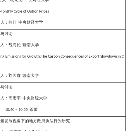
Monthly Cycle of Option Prices
告人：
何佳
中央财经大学
评与讨论
评人：
魏海伦
暨南大学
ing Emissions for Growth:The Carbon Consequences of Export Slowdown in C
告人：
刘孟鑫
暨南大学
评与讨论
评人：
高宏宇
中央财经大学
－
茶歇
10:40
10:55
质量发展视角下的地方政府执法行为研究