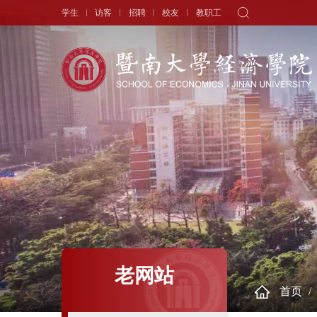
学生
访客
招聘
校友
教职工
学院概况
新闻中心
师资队伍
院长寄语
头条新闻
师资力量
学院简介
学术动态
专职教师
历史沿革
学生天地
讲座教授
现任领导
通知公告
历任领导
学者视角
组织机构
人物专访
老网站
首页