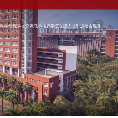
伍
科学研究
学术交流
教学培养
学院党建
人才引进
校友服务
学院党建
人才引进
校友服务
校友会快讯
品牌活动
校友动态
校友组织