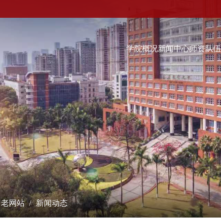
学院概况
新闻中心
师资队
科学研究
学术交流
教学培养
研究成果
学术会议
本科生
课题立项
学术报告
硕士生
成果奖励
最新动态
博士生
博士后流动站
数字经济（非全日制）...
学术刊物
经院智库
老网站
新闻动态