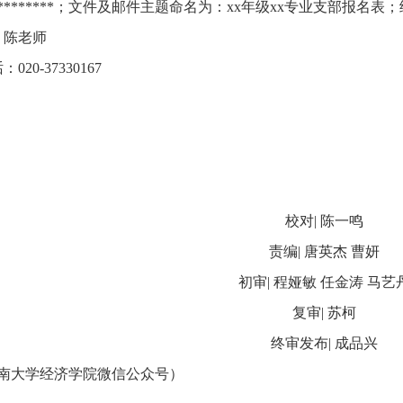
********
；文件及邮件主题命名为：
xx
年级
xx
专业支部报名表；
：陈老师
话：
020-37330167
校对
|
陈一鸣
责编
|
唐英杰 曹妍
初审
|
程娅敏 任金涛 马艺
复审
|
苏柯
终审发布
|
成品兴
南大学经济学院微信公众号）