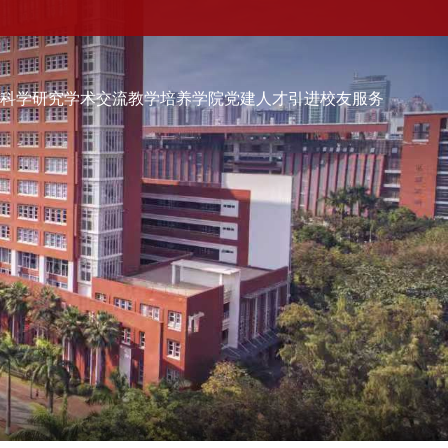
伍
科学研究
学术交流
教学培养
学院党建
人才引进
校友服务
学院党建
人才引进
校友服务
校友会快讯
品牌活动
校友动态
校友组织