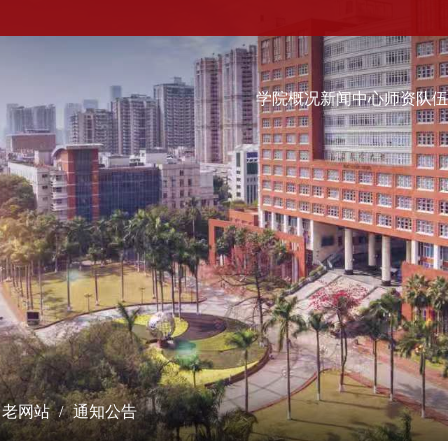
学院概况
新闻中心
师资队
科学研究
学术交流
教学培养
研究成果
学术会议
本科生
课题立项
学术报告
硕士生
成果奖励
最新动态
博士生
博士后流动站
数字经济（非全日制）...
学术刊物
经院智库
老网站
通知公告