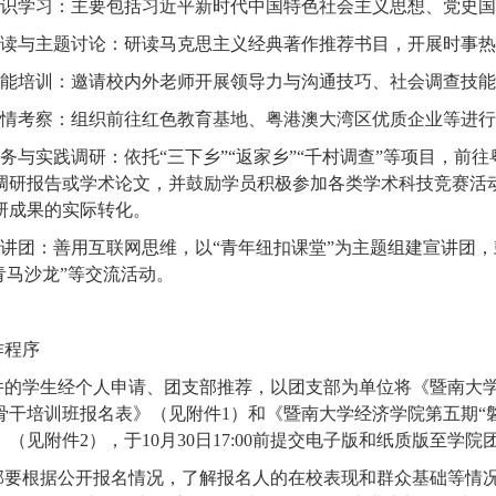
识学习：
主要包括习近平新时代中国特色社会主义思想、党史国
读与主题讨论：
研读马克思主义经典著作推荐书目，开展时事热
能培训：
邀请校内外老师开展领导力与沟通技巧、社会调查技能
情考察：
组织前往红色教育基地、粤港澳大湾区优质企业等进行
务与实践调研：
依托
“
三下乡
”“
返家乡
”“
千村调查
”
等项目，前往
调研报告或学术论文，并鼓励学员积极参加各类学术科技竞赛活
研成果的实际转化。
讲团：
善用互联网思维，以
“
青年纽扣课堂
”
为主题组建宣讲团，
青马沙龙
”
等交流活动。
作程序
件的学生经个人申请、团支部推荐，以团支部为单位将《暨南大
骨干培训班报名表》（见附件
1
）和《暨南大学经济学院第五期
“
》（见附件
2
），于
10
月
30
日
17:00
前提交电子版和纸质版至学院
部要根据公开报名情况，了解报名人的在校表现和群众基础等情