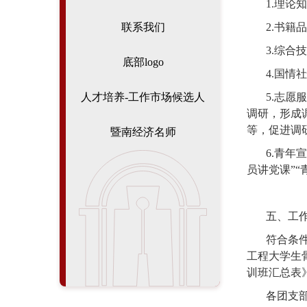
1.
理论知
2.
书籍品
联系我们
3.
综合技
底部logo
4.
国情社
5.
志愿服
人才培养-工作市场候选人
调研，形成
等，促进调
暨南经济名师
6.
青年宣
员讲党课
”“
五、工
符合条
工程大学生
训班汇总表
各团支