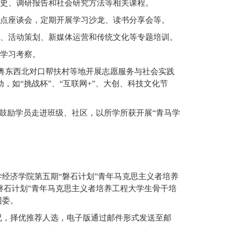
史、调研报告和社会研究方法等相关课程。
点座谈会，定期开展学习沙龙、读书分享会等。
、活动策划、新媒体运营和传统文化等专题培训。
学习考察。
粤东西北对口帮扶村等地开展志愿服务与社会实践
动，如
“
挑战杯
”
、
“
互联网
+”
、大创、科技文化节
鼓励学员走进班级、社区，以所学所获开展
“
青马学
学经济学院第五期
“
磐石计划
”
青年马克思主义者培养
磐石计划
”
青年马克思主义者培养工程大学生骨干培
团委。
况，择优推荐人选，电子版通过邮件形式发送至邮