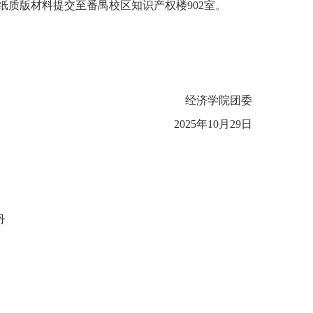
纸质版材料提交至番禺校区知识产权楼
902
室。
经济学院团委
2025
年
10
月
29
日
丹