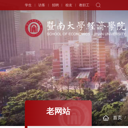
学生
访客
招聘
校友
教职工
学院概况
新闻中心
师资队伍
院长寄语
头条新闻
师资力量
学院简介
学术动态
专职教师
历史沿革
学生天地
讲座教授
现任领导
通知公告
历任领导
学者视角
组织机构
人物专访
老网站
首页