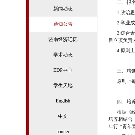
二、报
新闻动态
1.
政治思
2.
学业成
通知公告
3.
综合素
暨南经济记忆
目立项负责
4
.
原则上
学术动态
EDP中心
三、培
原则上
学生天地
English
四、培
根据《
中文
培养相结合
年行
”“
青年
banner