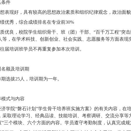
名条件
想表现好，具有较高的思想政治素质和组织纪律观念，政治面
绩优秀，综合成绩排名在专业前
30%
质优良，校院学生组织骨干、班（团）干部、
“
百千万工程
”
突击
人等，在学术科技、创新创业、社会实践、志愿服务等方面表现
往届培训班学员不再重复参加本次培训。
训名额及培训期
每期选拔
25
人，培训期为一年。
养模式与内容
经济学院
“
磐石计划
”
学生骨干培养班实施方案》的有关内容，在
，采取理论学习、经典品读、技能培训、考察调研、交流分享等
宣
”
三个模块、六个方面的内容。学员遵守考勤制度，认真完成规