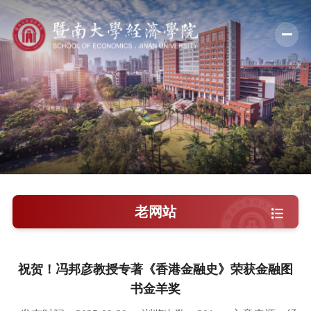
学院概况
新闻中心
师资队伍
科学研究
学术交流
老网站
教学培养
学院党建
祝贺！冯邦彦教授专著《香港金融史》荣获金融图
书金羊奖
人才引进