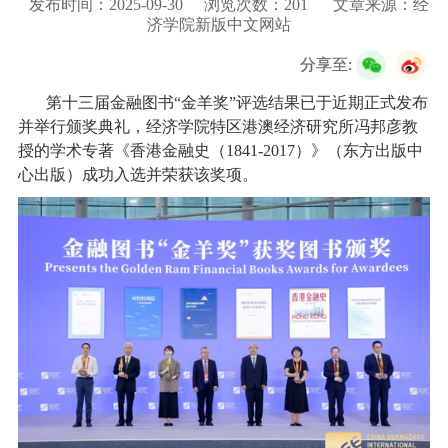
发布时间：2025-09-30
浏览次数：
201
文章来源：经
校友服务
济学院新版中文网站
分享至:
学生
访客
招聘
校友
教职工
第十三届金融图书
“
金羊奖
”
评选结果已于近期正式发布
并举行颁奖典礼，经济学院特区港澳经济研究所冯邦彦教
授的学术专著《香港金融史（
1841-2017
）》（东方出版中
心出版）成功入选并荣获该奖项。