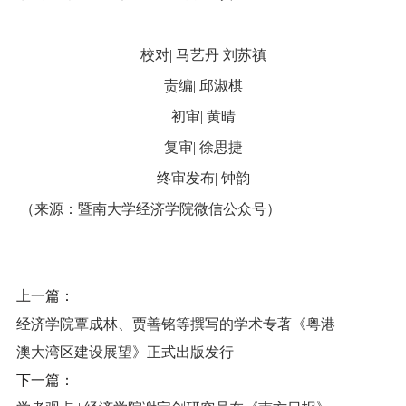
校对
|
马艺丹 刘苏禛
责编
|
邱淑棋
初审
|
黄晴
复审
|
徐思捷
终审发布
|
钟韵
（来源：暨南大学经济学院微信公众号）
上一篇：
经济学院覃成林、贾善铭等撰写的学术专著《粤港
澳大湾区建设展望》正式出版发行
下一篇：