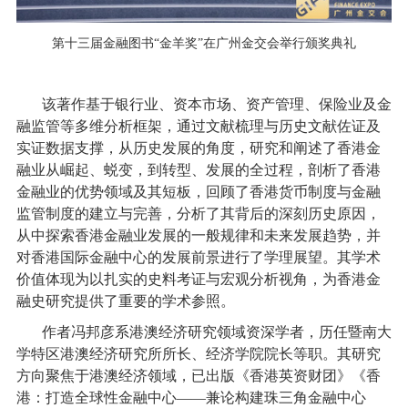
第十三届金融图书
“
金羊奖
”
在广州金交会举行颁奖典礼
该著作基于银行业、资本市场、资产管理、保险业及金
融监管等多维分析框架，通过文献梳理与历史文献佐证及
实证数据支撑，从历史发展的角度，研究和阐述了香港金
融业从崛起、蜕变，到转型、发展的全过程，剖析了香港
金融业的优势领域及其短板，回顾了香港货币制度与金融
监管制度的建立与完善，分析了其背后的深刻历史原因，
从中探索香港金融业发展的一般规律和未来发展趋势，并
对香港国际金融中心的发展前景进行了学理展望。其学术
价值体现为以扎实的史料考证与宏观分析视角，为香港金
融史研究提供了重要的学术参照。
作者冯邦彦系港澳经济研究领域资深学者，历任暨南大
学特区港澳经济研究所所长、经济学院院长等职。其研究
方向聚焦于港澳经济领域，已出版《香港英资财团》《香
港：打造全球性金融中心
——
兼论构建珠三角金融中心