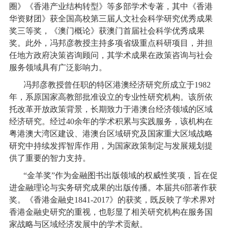
圈》《香港产业结构转型》等多部学术专著，其中《香港
华资财团》获全国高校第三届人文社会科学研究优秀成果
奖三等奖，《澳门概论》获澳门首届社会科学优秀成果
奖。此外，冯邦彦教授主持多项省级重点科研项目，并担
任地方政府决策咨询顾问，其学术成果在政策咨询与社会
服务领域具有广泛影响力。
冯邦彦教授曾任职的特区港澳经济研究所成立于
1982
年，系原国家高教部批准设立的专业性研究机构。该所依
托改革开放政策背景，长期致力于港澳台经济领域的区域
经济研究。经过
40
余年的学术积累与实践服务，该机构在
粤港澳大湾区建设、港澳台区域研究及国家重大区域战略
研究中持续发挥智库作用，为国家政策制定与发展规划提
供了重要的智力支持。
“
金羊奖
”
作为金融图书出版领域的权威性奖项，旨在促
进金融理论与实务研究成果的出版传播。本届共
6
部著作获
奖。《香港金融史
1841-2017
》的获奖，既反映了学术界对
香港金融史研究的重视，也彰显了相关研究机构在服务国
家战略与区域经济发展中的学术贡献。