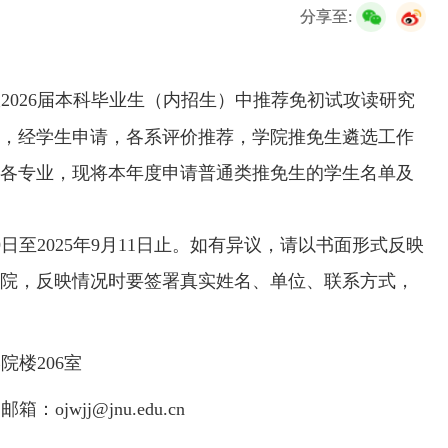
校友服务
分享至:
学生
访客
招聘
校友
教职工
从
202
6
届本科毕业生（内招生）中推荐免初试攻读研究
神，经学生申请，各系评价推荐，学院推免生遴选工作
到各专业，
现将本年度申请普通类推免生的学生名单及
9
日至
20
25
年
9
月
11
日止。如有异议，请以书面形式反映
学院
，反映情况时要签署真实姓名、单位、联系方式，
学院楼
206
室
；邮箱：
ojwjj@jnu.edu.cn