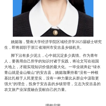
姚懿珈，暨南大学经济学院区域经济学
2025
届硕士研究
生，即将就职于
浙江省湖州市安吉县乡镇机关。
脚下沾有多少泥土，心中就沉淀多少真情。作为青年
人，要善用自己所学的知识付诸于实践，将论文写在祖国
大地上，才能实现知识价值的最大化。一毕业就奔赴
“
绿水
青山就是金山银山
”
的安吉县，姚懿珈秉持着
“
没有一种根
基比扎根于人民更坚实，没有一种力量比从群众中汲取更
强大
”
的理念，投身于安吉县的乡镇管理，立志为安吉县的
农文旅产业深度融合贡献自己的力量。
理想启蒙