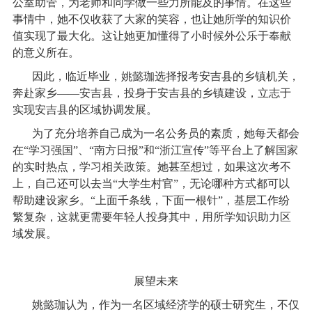
公室助管，为老师和同学做一些力所能及的事情。在这些
事情中，她不仅收获了大家的笑容，也让她所学的知识价
值实现了最大化。这让她更加懂得了小时候外公乐于奉献
的意义所在。
因此，临近毕业，姚懿珈选择报考安吉县的乡镇机关，
奔赴家乡
——
安吉县，投身于安吉县的乡镇建设，立志于
实现安吉县的区域协调发展。
为了充分培养自己成为一名公务员的素质，她每天都会
在
“
学习强国
”
、
“
南方日报
”
和
“
浙江宣传
”
等平台上了解国家
的实时热点，学习相关政策。她甚至想过，如果这次考不
上，自己还可以去当
“
大学生村官
”
，无论哪种方式都可以
帮助建设家乡。
“
上面千条线，下面一根针
”
，基层工作纷
繁复杂，这就更需要年轻人投身其中，用所学知识助力区
域发展。
展望未来
姚懿珈认为，作为一名区域经济学的硕士研究生，不仅