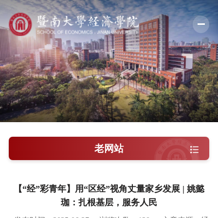
学院概况
新闻中心
师资队伍
科学研究
学术交流
老网站
教学培养
学院党建
【“经”彩青年】用“区经”视角丈量家乡发展 | 姚懿
珈：扎根基层，服务人民
人才引进