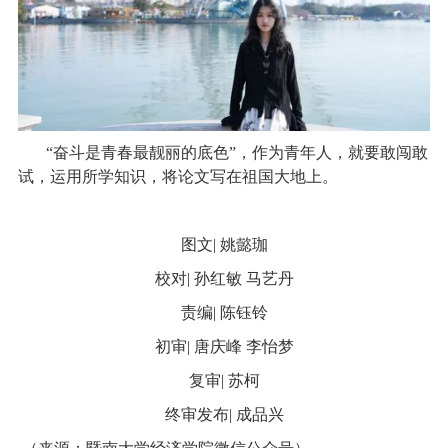
“
奋斗是青春最靓丽的底色
”
，作为青年人，就要敢闯敢
试，运用所学知识，将论文写在祖国大地上。
图文
|
姚懿珈
校对
|
孙红敏 马艺丹
责编
|
陈钰铃
初审
|
唐庆峰 李怡梦
复审
|
苏
柯
终审发布
|
成品兴