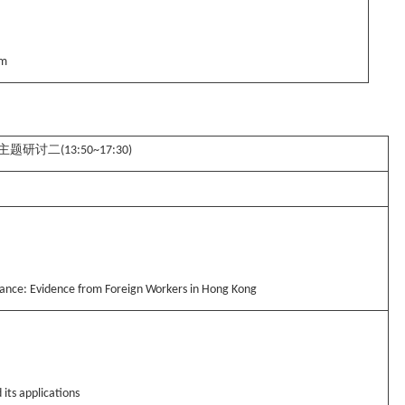
sm
主题研讨二
(13:50~17:30)
mance: Evidence from Foreign Workers in Hong Kong
its applications