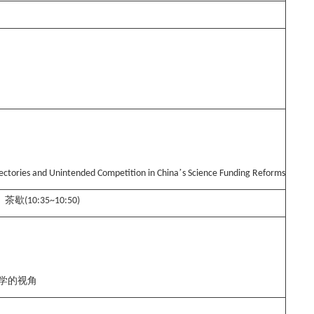
’
tories and Unintended Competition in China
s Science Funding Reforms
茶歇
(10:35~10:50)
学的视角