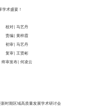
享学术盛宴！
校对
马艺丹
|
责编
黄梓霞
|
初审
马艺丹
|
复审
王贤彬
|
终审发布
何凌云
|
年会暨新时期区域高质量发展学术研讨会