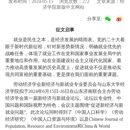
发布时间：2024-05-15
浏览次数：
272
文章来源：经
校友服务
济学院新版中文网站
分享至:
学生
访客
招聘
校友
教职工
征文启事
就业是民生之本，是经济发展的晴雨表。党的二十大着
眼于新时代新征程，针对新形势新情况，明确就业优先的
战略任务，体现了就业工作在党和国家事业发展全局中的
重要地位和作用。站在全面建设社会主义现代化国家、着
力推动高质量发展的历史高度上，促进就业不仅是推动实
现共同富裕的重要基础，更是摆在我们面前的重要课题。
劳动经济学会新经济与新就业专业委员会与山东大学经
济学院拟于
2024
年
6
月
15
日
-16
日在山东济南联合主办劳动
经济学会第一届新经济与新就业论坛。论坛以专业性、中
国问题和国际视野为特色，会议主题围绕“促进新经济与新
就业问题”。此次论坛同时得到了《中国人口科学》《劳动
经济研究》《中国人口资源与环境》以及
Chinese Journal of
Population, Resource and Environment
和
China & World