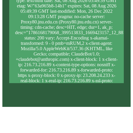
type: text/html date: Sat, 08 Aug 2026 05:49:39 GMT
etag: W/"63a965b8-14b1" expires: Sat, 08 Aug 2026
05:49:39 GMT last-modified: Mon, 26 Dec 2022
09:13:28 GMT pragma: no-cache server:
Proxy80.jnu.edu.cn (Proxy80.jnu.edu.cn) server-
timing: cdn-cache; desc=HIT, edge; dur=1, ak_p;
desc="1786168179068_399513833_1669423157_12_881_8_
status: 200 vary: Accept-Encoding x-akamai-
transformed: 9 - 0 pmb=mRUM,2 x-client-agent:
Mozilla/5.0 AppleWebKit/537.36 (KHTML, like
Gecko; compatible; ClaudeBot/1.0;
+claudebot@anthropic.com) x-client-block: 1 x-client-
ip: 216.73.216.89 x-content-type-options: nosniff x-
forwarded-for: 216.73.216.89 x-forwarded-proto:
https x-proxy-block: 0 x-proxy-ip: 23.208.24.233 x-
real-block: 1 x-real-ip: 216.73.216.89 x-ssl-proto:
TLSv1.3