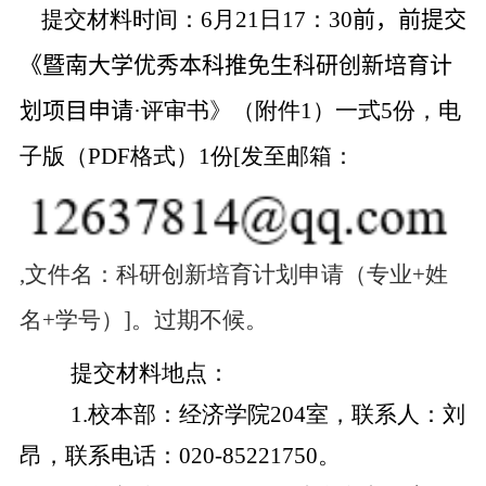
提交材料时间：
6
月
21
日
17
：
30
前
，前提交
《暨南大学优秀本科推免生科研创新培育计
划项目申请
·
评审书》（附件
1
）一式
5
份，电
子版（
PDF
格式）
1
份
[
发至邮箱：
,
文件名：科研创新培育计划申请（专业
+
姓
名
+
学号）
]
。过期不
候。
提交材料地点：
1.
校本部：经济学院
204
室，联系人：刘
昂，联系电话：
020-85221750
。