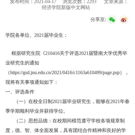
发布时间：2021-04-17
浏览次数：
2293
文章来源：
校友服务
经济学院新版中文网站
分享至:
学生
访客
招聘
校友
教职工
学院各单位、
2021
届毕业生：
根据研究生院《
210416
关于评选
2021
届暨南大学优秀毕
业研究生的通知
（
https://gsd.jnu.edu.cn/2021/0416/c1163a610499/page.psp
），
现将有关事项通知如下：
一、评选条件
（一）在校全日制
2021
届毕业研究生，能够在
2021
年春
季学期顺利毕业并获得学位。
（二）思想品德：在校期间模范遵守学校各项规章制
度，德、智、体全面发展，具有团结合作精神和良好的学