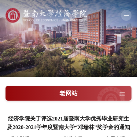
学院概况
新闻中心
师资队伍
科学研究
学术交流
老网站
教学培养
学院党建
经济学院关于评选2021届暨南大学优秀毕业研究生
及2020-2021学年度暨南大学“邓瑞林”奖学金的通知
人才引进