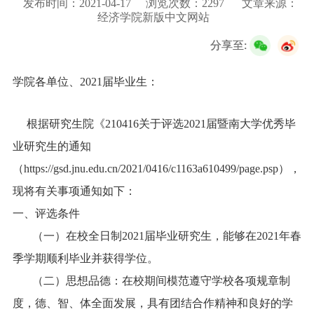
发布时间：2021-04-17
浏览次数：
2297
文章来源：
校友服务
经济学院新版中文网站
分享至:
学生
访客
招聘
校友
教职工
学院各单位、
2021
届毕业生：
根据研究生院《
210416
关于评选
2021
届暨南大学优秀毕
业研究生的通知
（
https://gsd.jnu.edu.cn/2021/0416/c1163a610499/page.psp
），
现将有关事项通知如下：
一、评选条件
（一）在校全日制
2021
届毕业研究生，能够在
2021
年春
季学期顺利毕业并获得学位。
（二）思想品德：在校期间模范遵守学校各项规章制
度，德、智、体全面发展，具有团结合作精神和良好的学