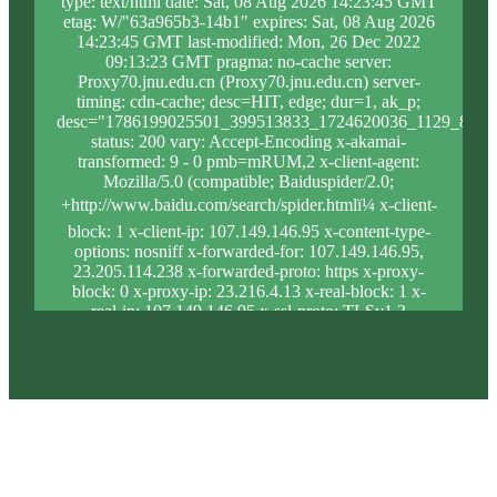
type: text/html date: Sat, 08 Aug 2026 14:23:45 GMT
etag: W/"63a965b3-14b1" expires: Sat, 08 Aug 2026
14:23:45 GMT last-modified: Mon, 26 Dec 2022
09:13:23 GMT pragma: no-cache server:
Proxy70.jnu.edu.cn (Proxy70.jnu.edu.cn) server-
timing: cdn-cache; desc=HIT, edge; dur=1, ak_p;
desc="1786199025501_399513833_1724620036_1129_849_
status: 200 vary: Accept-Encoding x-akamai-
transformed: 9 - 0 pmb=mRUM,2 x-client-agent:
Mozilla/5.0 (compatible; Baiduspider/2.0;
+http://www.baidu.com/search/spider.htmlï¼ x-client-
block: 1 x-client-ip: 107.149.146.95 x-content-type-
options: nosniff x-forwarded-for: 107.149.146.95,
23.205.114.238 x-forwarded-proto: https x-proxy-
block: 0 x-proxy-ip: 23.216.4.13 x-real-block: 1 x-
real-ip: 107.149.146.95 x-ssl-proto: TLSv1.3