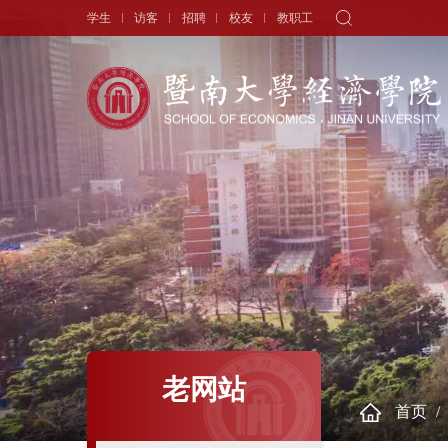
学生
访客
招聘
校友
教职工
学院概况
新闻中心
师资队伍
院长寄语
头条新闻
师资力量
学院简介
学术动态
专职教师
历史沿革
学生天地
讲座教授
现任领导
通知公告
历任领导
学者视角
组织机构
人物专访
老网站
首页