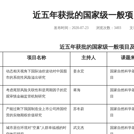
近五年获批的国家级一般项
发布时间：2020-07-23
浏览次数：
3493
文
近五年获批的国家级一般项目
项目名称
主持人
课题
动态相关视角下国际油价波动对中国股
姜永宏
国家自然科学
市的系统性风险溢出研究
目
考虑尾部风险关联性和逆周期因子的宏
蒋海
国家自然科学
观审慎金融监管机制研究
目
产能过剩下我国制造业上市公司跨国经
苏冬蔚
国家自然科学
营的实物期权价值研究
目
城市居住环境对“空巢”人群幸福感的时
武文杰
国家自然科学
空效应研究
目