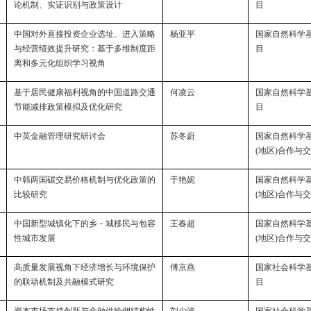
论机制、实证识别与政策设计
目
中国对外直接投资企业选址、进入策略
杨亚平
国家自然科学
与经营绩效提升研究：基于多维制度距
目
离和多元化组织学习视角
基于居民健康福利视角的中国道路交通
何凌云
国家自然科学
节能减排政策模拟及优化研究
目
中英金融管理研究研讨会
苏冬蔚
国家自然科学
(
地区
)
合作与交
中韩两国碳交易价格机制与优化政策的
于艳妮
国家自然科学
比较研究
(
地区
)
合作与交
中国新型城镇化下的乡－城移民与包容
王春超
国家自然科学
性城市发展
(
地区
)
合作与交
高质量发展视角下经济增长与环境保护
傅京燕
国家社会科学
的联动机制及共融模式研究
目
资本市场支持创新与金融供给侧结构性
刘少波
国家社会科学