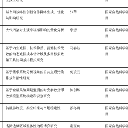
城市间战略性创新合作网络生成、优化
张萃
国家自然科学
与影响研究
目
大气污染对主观幸福感影响的量化分析
李源
国家自然科学
目
基于内生减排、技术异质、普遍技术无
马春波
国家自然科学
效的动态减排成本估计以及多目标多政
目
策工具协同减排模拟研究
基于需求系统分析视角的公共交通污染
何凌云
国家自然科学
排放外部性研究
目
基于金融风险周期监测的时变参数货币
陈创练
国家自然科学
政策模型系统构建和识别研究
目
转融券制度、卖空约束与市场稳定性
苏冬蔚
国家自然科学
目
省际边缘区域整体性治理博弈研究
谢宝剑
国家自然科学