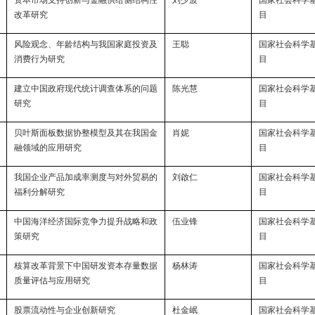
改革研究
目
风险观念、年龄结构与我国家庭投资及
王聪
国家社会科学
消费行为研究
目
建立中国政府现代统计调查体系的问题
陈光慧
国家社会科学
研究
目
贝叶斯面板数据协整模型及其在我国金
肖妮
国家社会科学
融领域的应用研究
目
我国企业产品加成率测度与对外贸易的
刘啟仁
国家社会科学
福利分解研究
目
中国海洋经济国际竞争力提升战略和政
伍业锋
国家社会科学
策研究
目
核算改革背景下中国研发资本存量数据
杨林涛
国家社会科学
质量评估与应用研究
目
股票流动性与企业创新研究
杜金岷
国家社会科学