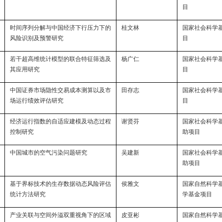
目
时间序列分解与中国经济下行压力下的
桂文林
国家社会科学
风险识别及预警研究
目
若干超高维统计模型的联合特征筛选及
杨广仁
国家社会科学
其应用研究
目
中国证券市场隐性交易成本测算以及市
田存志
国家社会科学
场运行绩效评估研究
目
经济运行指数的自适应建模及动态过程
谢贤芬
国家社会科学
控制研究
助项目
中国城市的空气污染问题研究
吴建新
国家社会科学
助项目
基于界标技术的生存数据动态风险评估
侯雅文
国家自然科学
统计方法研究
学基金项目
产业关联与空间外溢双重视角下的区域
皮亚彬
国家自然科学