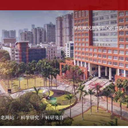
学院概况
新闻中心
师资队
科学研究
学术交流
教学培养
研究成果
学术会议
本科生
课题立项
学术报告
硕士生
成果奖励
最新动态
博士生
博士后流动站
数字经济（非全日制）...
学术刊物
经院智库
老网站
科学研究
科研项目