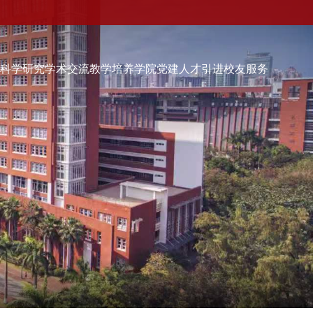
伍
科学研究
学术交流
教学培养
学院党建
人才引进
校友服务
学院党建
人才引进
校友服务
校友会快讯
品牌活动
校友动态
校友组织