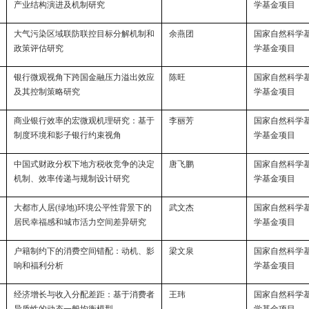
产业结构演进及机制研究
学基金项目
大气污染区域联防联控目标分解机制和
余燕团
国家自然科学
政策评估研究
学基金项目
银行微观视角下跨国金融压力溢出效应
陈旺
国家自然科学
及其控制策略研究
学基金项目
商业银行效率的宏微观机理研究：基于
李丽芳
国家自然科学
制度环境和影子银行约束视角
学基金项目
中国式财政分权下地方税收竞争的决定
唐飞鹏
国家自然科学
机制、效率传递与规制设计研究
学基金项目
大都市人居
(
绿地
)
环境公平性背景下的
武文杰
国家自然科学
居民幸福感和城市活力空间差异研究
学基金项目
户籍制约下的消费空间错配：动机、影
梁文泉
国家自然科学
响和福利分析
学基金项目
经济增长与收入分配差距：基于消费者
王玮
国家自然科学
异质性的动态一般均衡模型
学基金项目