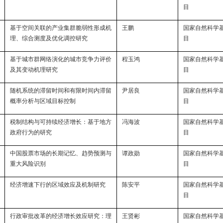
目
基于空间关联的产业集群脆弱性形成机
王鹏
国家自然科学
理、综合测度及优化调控研究
目
基于城市群网络演化的城市竞争力评价
程玉鸿
国家自然科学
及其变动机理研究
目
随机系统的滞留时间和有限时间内滞留
尹居良
国家自然科学
概率分析与区域目标控制
目
税制结构与可持续经济增长：基于地方
冯海波
国家自然科学
政府行为的研究
目
中国股票市场的长期记忆、趋势预测与
谭政勋
国家自然科学
重大风险识别
目
经济增速下行的区域效应及机制研究
陈安平
国家自然科学
目
行政审批改革的经济增长效应研究：理
王贤彬
国家自然科学