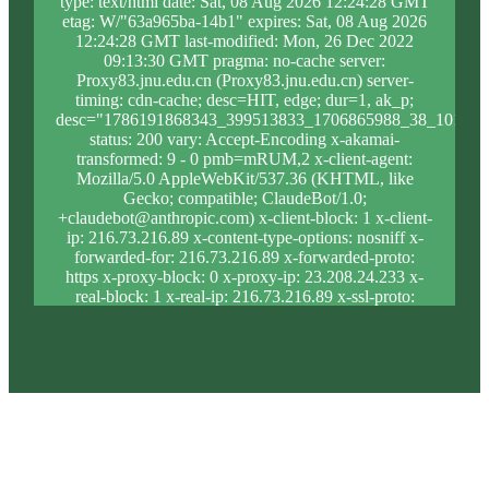
type: text/html date: Sat, 08 Aug 2026 12:24:28 GMT
etag: W/"63a965ba-14b1" expires: Sat, 08 Aug 2026
12:24:28 GMT last-modified: Mon, 26 Dec 2022
09:13:30 GMT pragma: no-cache server:
Proxy83.jnu.edu.cn (Proxy83.jnu.edu.cn) server-
timing: cdn-cache; desc=HIT, edge; dur=1, ak_p;
desc="1786191868343_399513833_1706865988_38_1011_9
status: 200 vary: Accept-Encoding x-akamai-
transformed: 9 - 0 pmb=mRUM,2 x-client-agent:
Mozilla/5.0 AppleWebKit/537.36 (KHTML, like
Gecko; compatible; ClaudeBot/1.0;
+claudebot@anthropic.com) x-client-block: 1 x-client-
ip: 216.73.216.89 x-content-type-options: nosniff x-
forwarded-for: 216.73.216.89 x-forwarded-proto:
https x-proxy-block: 0 x-proxy-ip: 23.208.24.233 x-
real-block: 1 x-real-ip: 216.73.216.89 x-ssl-proto:
TLSv1.3