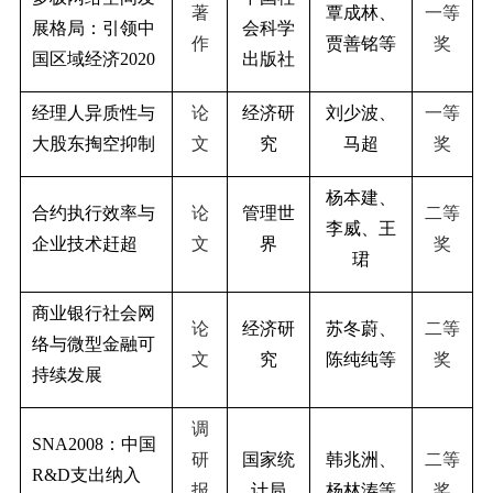
著
覃成林、
一等
展格局：引领中
会科学
作
贾善铭等
奖
国区域经济
2020
出版社
经理人异质性与
论
经济研
刘少波、
一等
大股东掏空抑制
文
究
马超
奖
杨本建、
合约执行效率与
论
管理世
二等
李威、王
企业技术赶超
文
界
奖
珺
商业银行社会网
论
经济研
苏冬蔚、
二等
络与微型金融可
文
究
陈纯纯等
奖
持续发展
调
SNA2008
：中国
研
国家统
韩兆洲、
二等
R&D
支出纳入
报
计局
杨林涛等
奖