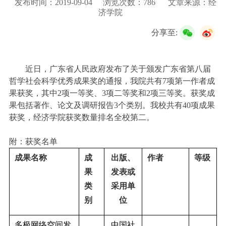
发布时间：2019-09-04
浏览次数：
786
文章来源：经
校友服务
济学院
分享至:
学生
访客
招聘
校友
教职工
近日，广东省人民政府发布了关于颁发广东省第八届
哲学社会科学优秀成果奖的通报，我院共有
7
项第一作者成
果获奖，其中
2
项一等奖、
3
项二等奖和
2
项三等奖。获奖成
果包括著作、论文及调研报告
3
个类别。我校共有
40
项成果
获奖，经济学院获奖数量排名全校第二。
附：获奖名单
成果名称
成
出版、
作者
等级
果
发表或
类
采用单
别
位
多极网络空间发
中国社