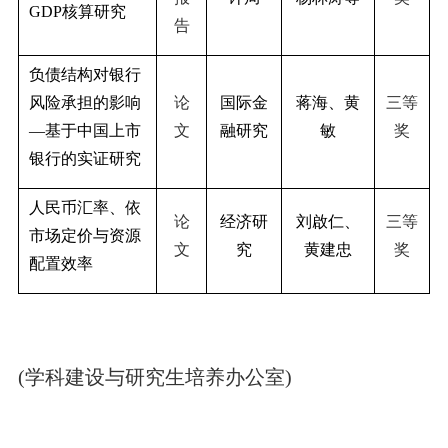
GDP
核算研究
告
负债结构对银行
风险承担的影响
论
国际金
蒋海、黄
三等
—基于中国上市
文
融研究
敏
奖
银行的实证研究
人民币汇率、依
论
经济研
刘啟仁、
三等
市场定价与资源
文
究
黄建忠
奖
配置效率
(学科建设与研究生培养办公室)