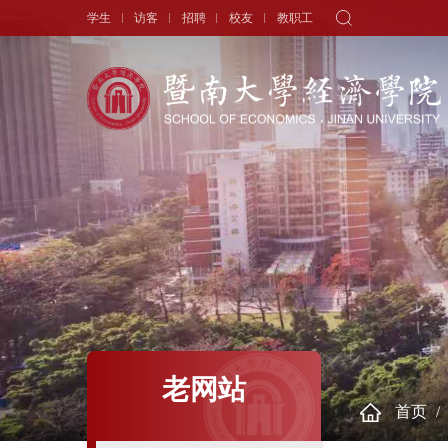
学生
访客
招聘
校友
教职工
学院概况
新闻中心
师资队伍
院长寄语
头条新闻
师资力量
学院简介
学术动态
专职教师
历史沿革
学生天地
讲座教授
现任领导
通知公告
历任领导
学者视角
组织机构
人物专访
老网站
首页