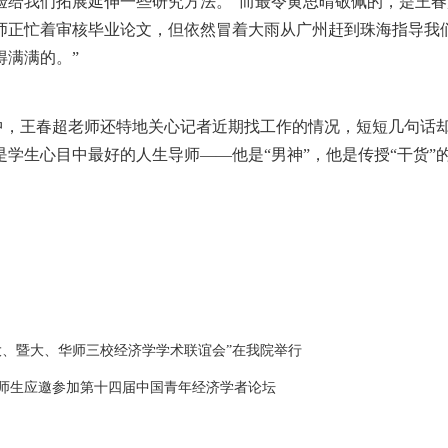
验给我们拓展延伸一些研究方法。”而最令黄思晴敬佩的，是王春
师正忙着审核毕业论文，但依然冒着大雨从广州赶到珠海指导我
得满满的。”
，王春超老师还特地关心记者近期找工作的情况，短短几句话却
是学生心目中最好的人生导师——他是“男神”，他是传授“干货”
大、暨大、华师三校经济学学术联谊会”在我院举行
师生应邀参加第十四届中国青年经济学者论坛