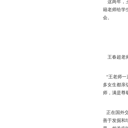
这两年，王
籍老师给学
会。
王春超老师
“王老师一
多女生都亲
师，满是尊
正在国外交
善于发掘和