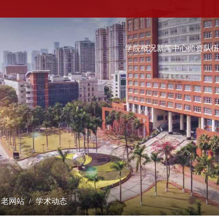
学院概况
新闻中心
师资队
科学研究
学术交流
教学培养
研究成果
学术会议
本科生
课题立项
学术报告
硕士生
成果奖励
最新动态
博士生
博士后流动站
数字经济（非全日制）...
学术刊物
经院智库
老网站
学术动态