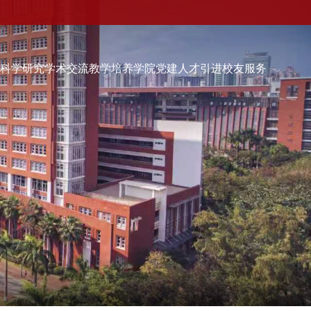
伍
科学研究
学术交流
教学培养
学院党建
人才引进
校友服务
学院党建
人才引进
校友服务
校友会快讯
品牌活动
校友动态
校友组织