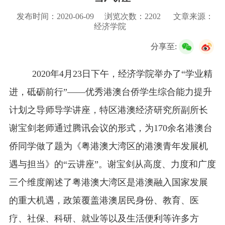
校友服务
发布时间：2020-06-09
浏览次数：
2202
文章来源：
经济学院
学生
访客
招聘
校友
教职工
分享至:
2020
年
4
月
23
日下午，经济学院举办了“学业精
进，砥砺前行”——优秀港澳台侨学生综合能力提升
计划之导师导学讲座，特区港澳经济研究所副所长
谢宝剑老师通过腾讯会议的形式，为
170
余名港澳台
侨同学做了题为《粤港澳大湾区的港澳青年发展机
遇与担当》的“云讲座”。谢宝剑从高度、力度和广度
三个维度阐述了粤港澳大湾区是港澳融入国家发展
的重大机遇，政策覆盖港澳居民身份、教育、医
疗、社保、科研、就业等以及生活便利等许多方