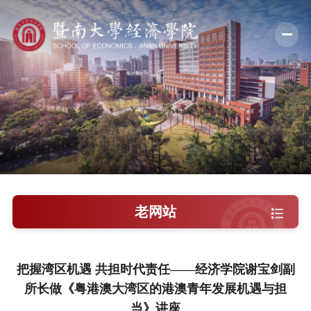
学院概况
新闻中心
师资队伍
科学研究
学术交流
老网站
教学培养
学院党建
把握湾区机遇 共担时代责任——经济学院谢宝剑副
所长做《粤港澳大湾区的港澳青年发展机遇与担
人才引进
当》讲座