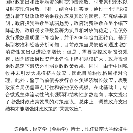
国财政支出和政府融资的时变冲击乘数、时变累积乘数以
及时变现值乘数。同时，结合中国实际，通过一个理论模
型分析了财政政策的乘数效应及其影响因素。研究结果表
明，政府投资乘数呈减弱趋势，政府消费乘数亦呈小幅下
降态势。政府税收乘数显著为负且相对较为稳定，但债务
发行乘数呈明显下降趋势，并于
2006
年起由正转负。基于
模型校准和经验分析可知，目前政策当局依然可通过增加
消费性支出促进经济增长；但是，需要管控政府投资规
模，因为随政府投资产出弹性下降和规模扩大，政府投资
乘数急速下滑势必削弱财政政策效果。同时，由于中国税
收并未引发大规模挤占效应，因此目前税收格局相对合
理。此外，鉴于当前债务发行存在负经济增长效应，表明
政策当局仍需重点盯住和管控债务规模。在此基础上，结
合微观主体流动性约束强弱和结构性参数走向，本文提出
了增强财政政策效果的对策建议。总体上，调整政府支出
结构才能增强财政政策的“乘数效应”。
陈创练，经济学（金融学）博士，现任暨南大学经济学