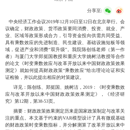
校友服务
分享至:
学生
访客
招聘
校友
教职工
中央经济工作会议
2019
年
12
月
10
日至
12
日在北京举行。会
议确定，财政政策、货币政策要同消费、投资、就业、产
业、区域等政策形成合力，引导资金投向供需共同受益、
具有乘数效应的先进制造、民生建设、基础设施短板等领
域，促进产业和消费“双升级”。我院陈创练老师（第一作
者）与厦门大学郑挺国教授和重庆大学姚树洁教授等合作
的论文《时变乘数效应与改革开放以来中国财政政策效果
测定》就如何提高财政政策“乘数效应”给出理论论证和实
证检验，并以此提出相应的对策建议。
详见：陈创练、郑挺国、姚树洁，
2019
：《时变乘数效
应与改革开放以来中国财政政策效果测定》，《经济研
究》第
12
期，第
38-53
页。
摘要：财政政策效果测定历来是国家政策制定与改革关
注的重点。本文基于约束的
VAR
模型设计了具有微观基础
的财政政策时变乘数指标，并分解测算了改革开放以来中