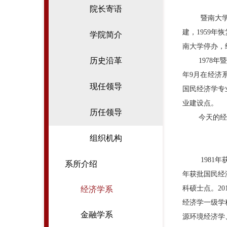
院长寄语
暨南大
建，
1959
年恢
学院简介
南大学停办，
历史沿革
1978
年
年
9
月在经济
现任领导
国民经济学专
业建设点。
历任领导
今天的经
组织机构
1981
年
系所介绍
年获批国民经
科硕士点。
20
经济学系
经济
学一级学
金融学系
源环境经济学