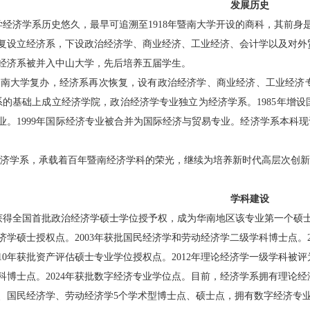
发展历史
学经济学系历史悠久，最早可追溯至
1918
年暨南大学开设的商科，其前身
复设立经济系，下设政治经济学、商业经济、工业经济、会计学以及对外
经济系被并入中山大学，先后培养五届学生。
暨南大学复办，经济系再次恢复，设有政治经济学、商业经济、工业经济
系的基础上成立经济学院，政治经济学专业独立为经济学系。
1985
年增设
业。
1999
年国际经济专业被合并为国际经济与贸易专业。经济学系本科现
济学系，承载着百年暨南经济学科的荣光，继续为培养新时代高层次创新
学科建设
获得全国首批政治经济学硕士学位授予权，成为华南地区该专业第一个硕
济学硕士授权点。
2003
年获批国民经济学和劳动经济学二级学科博士点。
10
年获批资产评估硕士专业学位授权点。
2012
年理论经济学一级学科被评
科博士点。
2024
年获批数字经济专业学位点。
目前，经济学系拥有理论经
、国民经济学、劳动经济学
5
个
学术型
博士点、硕士点
，
拥有数字经济专