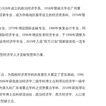
是
1928
年成立的政治经济学系。
1958
年暨南大学在广州重
贸易专业，成为华南地区最早设立的经济类系科。
1970
年暨
专业。
1979
年增设国际金融专业。
1980
年恢复会计专业，同
国际经济专业。
1996
年增设投资经济专业，于
1998
年调整为
设有经济学专业，
2019
年入选
“双万计划”国家级首批一流专
型经济学人才贡献智慧和力量。
士点，为我校经济类学科的发展壮大奠定了坚实基础。
1996
2006
年获批政治经济学二级学科博士点和理论经济学一级学
为第九轮广东省重点学科之优势重点学科。
2018
年获批理论
济学博士后科研流动站，政治经济学、西方经济学、人口资
业型硕士点
。