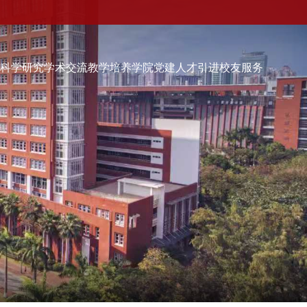
伍
科学研究
学术交流
教学培养
学院党建
人才引进
校友服务
学院党建
人才引进
校友服务
校友会快讯
品牌活动
校友动态
校友组织