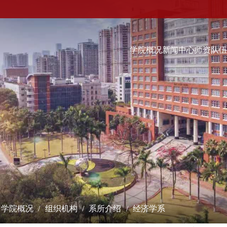
学院概况
新闻中心
师资队
科学研究
学术交流
教学培养
研究成果
学术会议
本科生
课题立项
学术报告
硕士生
成果奖励
最新动态
博士生
博士后流动站
数字经济（非全日制）...
学术刊物
经院智库
学院概况
组织机构
系所介绍
经济学系