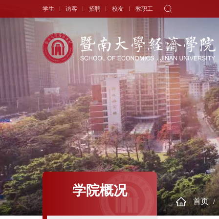
学生
访客
招聘
校友
教职工
学院概况
新闻中心
师资队伍
院长寄语
头条新闻
师资力量
学院简介
学术动态
专职教师
历史沿革
学生天地
讲座教授
现任领导
通知公告
历任领导
学者视角
组织机构
人物专访
学院概况
首页