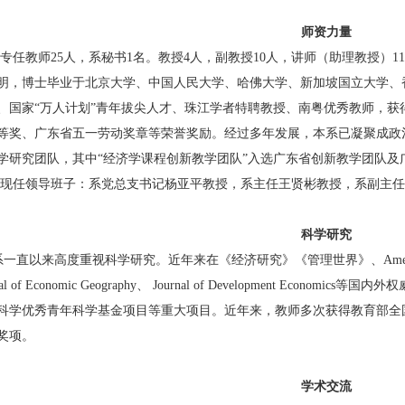
师资力量
专任教师
25
人，系秘书
1名。教授
4
人，副教授
10人，讲师（助理教授）
11
明，博士毕业于北京大学、中国人民大学、哈佛大学、新加坡国立大学、
、
国家
“万人计划”青年拔尖人才、珠江学者特聘教授、南粤优秀教师，获
等奖
、广东省五一劳动奖章等荣誉奖励。经过多年发展，本系已凝聚成政
学研究团队，其中
“经济学课程创新教学团队”入选广东省
创新
教学团队
及
现任领导班子：系党总支书记
杨亚平
教授，系主任王贤彬教授，系副主任
科学研究
系
一直以来高度重视科学研究。近年来在《经济研究》《管理世界》、
Ame
al of Economic Geography
、
Journal of
Development
Economics
等国内外权
科学优秀青年科学基金项目等重大项目。近年来，教师多次获得教育部全
奖项。
学术交流